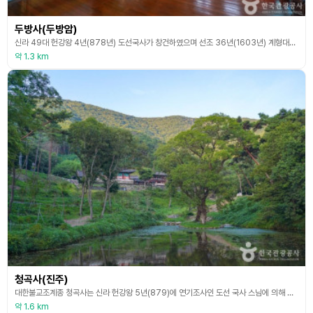
두방사(두방암)
신라 49대 헌강왕 4년(878년) 도선국사가 창건하였으며 선조 36년(1603년) 계형대사가 중건하고 불법을 계승하여 오다가 1946년 청담대사가 수도장의 조건을 구비하고 시설을 개수, 1962년 청곡사 암자에서 해인사 말사로 등록하였다. 1963년 청웅스님이 대웅전을, 1970년 법령스님이 요사체 보수, 1973년 성범 스님이 진입로 1.5㎞를 포장하여 오늘에 이르고 있다. 절 주위에는 울창한 숲과 차 나무가 자생하고 있으며 절부터 아랫마을까지 산림
약 1.3 km
청곡사(진주)
대한불교조계종 청곡사는 신라 헌강왕 5년(879)에 연기조사인 도선 국사 스님에 의해 월아산 청곡사를 창건했다. 문헌에 의하면 도선국사가 남강 변에서 학이 이곳으로 날아와 앉으니 성스러운 기운이 충만한 산과 계곡이 있어 이곳을 살펴본 즉 천하에 명당이라 이곳에 절터를 잡았다고 한다. 창건 이후 고려 우왕 6년(1380)에 실상대사가 중수하였으며, 조선 태조 6년(1397)에는 신덕왕후의 원찰이자 비보사찰로 상총스님에 의해 중창되었으나 임진왜란 때 불에
약 1.6 km