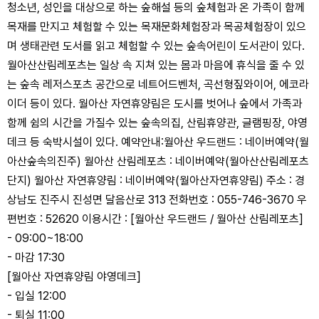
청소년, 성인을 대상으로 하는 숲해설 등의 숲체험과 온 가족이 함께
목재를 만지고 체험할 수 있는 목재문화체험장과 목공체험장이 있으
며 생태관련 도서를 읽고 체험할 수 있는 숲속어린이 도서관이 있다.
월아산산림레포츠는 일상 속 지쳐 있는 몸과 마음에 휴식을 줄 수 있
는 숲속 레저스포츠 공간으로 네트어드벤처, 곡선형짚와이어, 에코라
이더 등이 있다. 월아산 자연휴양림은 도시를 벗어나 숲에서 가족과
함께 쉼의 시간을 가질수 있는 숲속의집, 산림휴양관, 글램핑장, 야영
데크 등 숙박시설이 있다. 예약안내:월아산 우드랜드 : 네이버예약(월
아산숲속의진주) 월아산 산림레포츠 : 네이버예약(월아산산림레포츠
단지) 월아산 자연휴양림 : 네이버예약(월아산자연휴양림) 주소 : 경
상남도 진주시 진성면 달음산로 313 전화번호 : 055-746-3670 우
편번호 : 52620 이용시간 : [월아산 우드랜드 / 월아산 산림레포츠]
- 09:00~18:00
- 마감 17:30
[월아산 자연휴양림 야영데크]
- 입실 12:00
- 퇴실 11:00