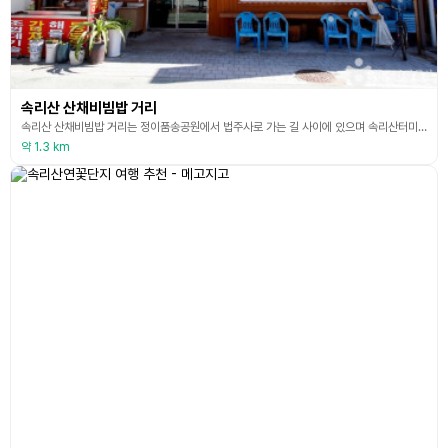
속리산 산채비빔밥 거리
속리산 산채비빔밥 거리는 정이품송공원에서 법주사로 가는 길 사이에 있으며 속리산터미널, 속리산조각공원과 가깝다. 공기 좋은 곳에서 자연경관을 즐기면서 먹는 맛있는 산채비빔밥은 산해진미가 부럽지 않다. 그중 봄에 먹는 산채비빔밤이 가장 맛있고, 다양한 맛을 느낄 수 있기로 유명하다. 봄에 새싹을 내민 부드럽고 연한 산나물과 약초 등이 맛을 돋운다. 산채비빔밥 거리의 시작은 1970년대 후반으로 거슬러 올라간다. 처음에 두세 집이 영업을 하던 것이 1980
약 1.3 km