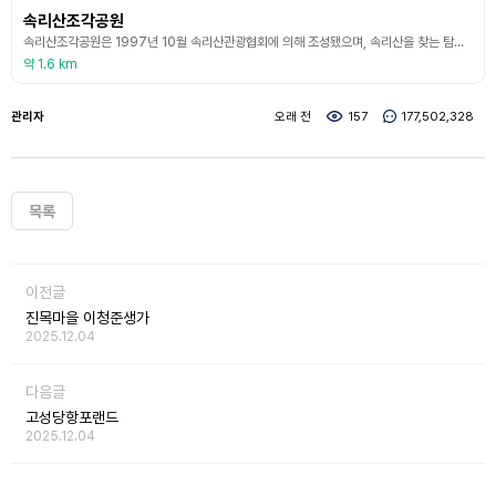
속리산조각공원
속리산조각공원은 1997년 10월 속리산관광협회에 의해 조성됐으며, 속리산을 찾는 탐방객에게 볼거리와 문화 관광 서비스를 제공하고 안락한 휴식공간이 되고 있다. 속리산국립공원 잔디공원 내에 조성된 공원으로 넓이는 약 2만 4000㎡이며, 김석우의 ‘하늘과 땅의 교감’, ‘양현조의 동심의 고향’, 이상필의 ‘정’ 등 충청권의 대표적인 작가 27명의 작품 27점이 전시되어 있어, 속리산을 찾는 관광객에게 예술작품을 감상할 수 있게 한다. 또한 방문객의 편
약 1.6 km
관리자
오래 전
157
177,502,328
목록
이전글
진목마을 이청준생가
2025.12.04
다음글
고성당항포랜드
2025.12.04