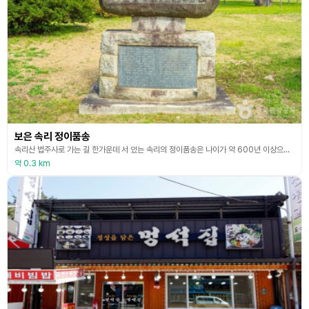
보은 속리 정이품송
속리산 법주사로 가는 길 한가운데 서 있는 속리의 정이품송은 나이가 약 600년 이상으로 추정되는 소나무로 높이는 15m, 가슴둘레 4.5m, 가지의 길이는 동쪽 10.3m, 서쪽 9.6m, 북쪽 10m이며 총면적은 1158.3㎡에 이른다. 벼슬품계인 정 2품을 받은 나무로 속리산의 상징으로 널리 알려졌다. 이 소나무가 정이품송이라는 이름을 얻게 된 데에는 다음과 같은 이야기가 있다. 세조 10년(1464)에 왕이 법주사로 행차할 때 타고 있던 가마가
약 0.3 km