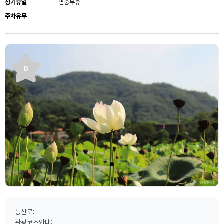
정기휴일
연중무휴
주차유무
0
등산로:
관광코스안내: