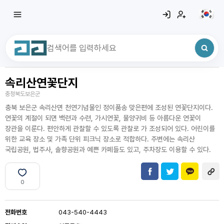
속리산연꽃단지
최근 검색어
전체삭제
충청북도보은군
최근 검색어가 없습니다.
충북 보은군 속리산면 천연기념물인 정이품송 맞은편에 조성된 연꽃단지이다.
연꽃의 계절이 되면 백련과 수련, 가시연꽃, 물양귀비 등 아름다운 연꽃이
장관을 이룬다. 편안하게 관찰할 수 있도록 관찰로 가 조성되어 있다. 어린이를
위한 교육 장소 및 가족 단위 피크닉 장소로 적합하다. 주변에는 속리산
국립공원, 법주사, 솔향공원과 예쁜 카페들도 있고, 주차장도 이용할 수 있다.
0
전화번호
043-540-4443