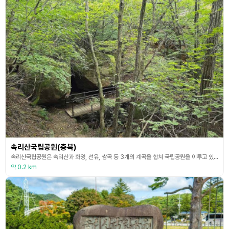
속리산국립공원(충북)
속리산국립공원은 속리산과 화양, 선유, 쌍곡 등 3개의 계곡을 합쳐 국립공원을 이루고 있다. 속리산은 기암 절경이 빼어난 산으로 한국 8경 중 하나로 꼽히며, 태백산맥에서 남서 방향으로 뻗어 나오는 소백산맥줄기 가운데 위치하여 충북 보은군, 괴산군, 경북 상주시의 경계에 있는 산이다. 해발 1,058m인 속리산은 화강암을 기반으로 변성 퇴적암이 섞여 있어 화강암 부분은 날카롭게 솟아오르고 변성 퇴적암 부분은 깊게 파여 있다. 높고 깊은 봉우리와 계곡은
약 0.2 km