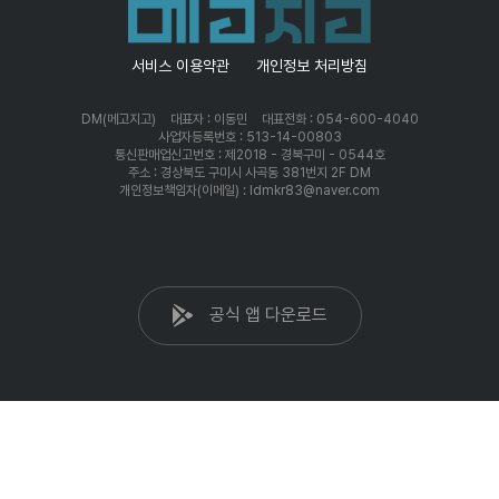
서비스 이용약관
개인정보 처리방침
DM(메고지고)
대표자 : 이동민
대표전화 : 054-600-4040
사업자등록번호 : 513-14-00803
통신판매업신고번호 : 제2018 - 경북구미 - 0544호
주소 : 경상북도 구미시 사곡동 381번지 2F DM
개인정보책임자(이메일) : ldmkr83@naver.com
공식 앱 다운로드