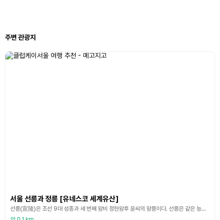
주변 관광지
서울 선릉과 정릉 [유네스코 세계유산]
선릉(宣陵)은 조선 9대 성종과 세 번째 왕비 정현왕후 윤씨의 왕릉이다. 선릉은 같은 능역에 하나의 정자각을 두고 서로 다른 언덕에 능침을 조성한 동원이강릉(同原異岡陵)의 형식이다. 정자각 앞에서 바라보았을 때 왼쪽 언덕(서쪽)이 성종, 오른쪽 언덕(동쪽)이 정현왕후의 능이다. 선릉은 1494년 성종이 세상을 떠나자 다음 해인 1495년 광주 학당리인 현재의 자리에 조성하였다. 원래 이 자리는 4대 세종의 아들 광평대군묘역이 있던 자리였으나, 선릉이 조
약 0.1 km