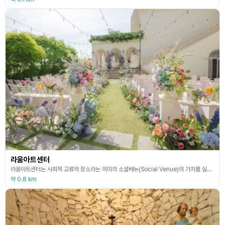
라움아트센터
라움아트센터는 사회적 교류의 장소라는 의미의 소셜베뉴(Social Venue)의 가치를 실현하고자 하는 복합문화공간이며, 품격 높은 공연과 아카데미 그리고 연회와 웨딩을 주로 하고 있다. 전체적인 디자인은 스코틀랜드의 스키보 캐슬(Skibo Castle)을 모티브로 건축된 고성을 연상시키며, 하우스, 가든, 스몰, 채플의 다양한 분위기를 조성할 수 있다. 지하 1층부터 4층까지로 이루어진 라움아트센터는 파티와 콘서트 그리고 웨딩을 위한 넓고 럭셔리한 분
약 0.8 km