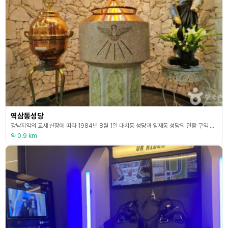
역삼동성당
강남지역의 교세 신장에 따라 1984년 8월 1일 대치동 성당과 양재동 성당의 관할 구역 중 일부(2,263명)를 분할하여 신설되었다. 초대 김구희(세자요한) 신부님을 모시고 주보성인을 ‘성 최경환(프란치스코)’로 정하였으며, 임시가건물을 축조하여 사용하면서 새 성전 봉헌을 준비하였다. 교우 김대환 형제가 봉헌한 신축부지에 1992년 12월 25일 성당 신축공사를 시작하였다. 착공한 지 5년 만에 연건평 3,960평 건축, 순공사비만 약 120억 원의
약 0.9 km