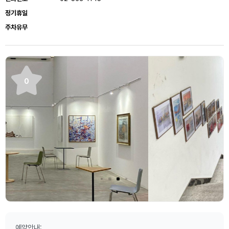
정기휴일
주차유무
0
예약안내: