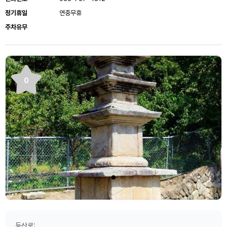
정기휴일
연중무휴
주차유무
0
등산로: