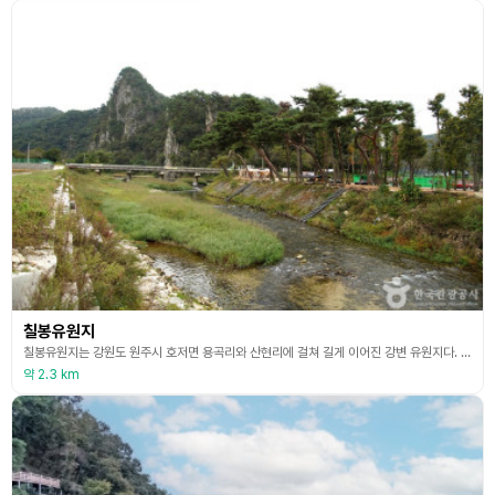
칠봉유원지
칠봉유원지는 강원도 원주시 호저면 용곡리와 산현리에 걸쳐 길게 이어진 강변 유원지다. 섬강 상류에 위치하고 있으며 봉우리가 7개라 칠봉이라 불린다. 물이 깊지 않고 맑아 물놀이를 즐기기에 좋으며 캠핑을 하기에 적합한 넓은 터가 이어져있다. 계곡물은 간혹 물고기가 보일 정도로 맑다. 기암괴석 같은 봉우리 밑으로 맑은 계류가 흘러내리고 칠봉이 병풍을 두른 듯 천하의 절경을 이루고 있다. 조금 더 올라가면 소나무 군락지가 있어 그 아래 텐트를 치고 캠핑을 즐
약 2.3 km