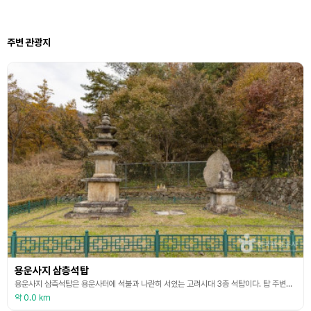
주변 관광지
용운사지 삼층석탑
용운사지 삼측석탑은 용운사터에 석불과 나란히 서있는 고려시대 3층 석탑이다. 탑 주변에서 용운사라 새긴 기와가 발견되어 절 이름을 알게 되었다. 탑은 2층 기단에 3층의 탑신을 올리고 머리장식을 얹은 모습이다. 기단 맨 윗돌 위에는 연꽃을 두른 두툼한 괴임돌을 두어 탑신의 1층 몸돌을 받치도록 하였는데, 이는 고려시대에 유행했던 독특한 장식 수법이다. 탑신의 몸돌은 모서리마다 기둥모양을 새겼다. 지붕돌은 밑면에 4단의 받침을 두었으며, 낙수면의 경사는
약 0.0 km