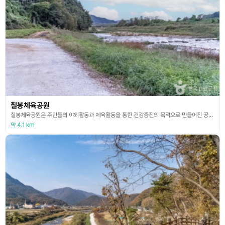
칠봉체육공원
칠봉체육공원은 주민들의 야외활동과 체육활동을 통한 건강증진의 목적으로 만들어진 공원이다. 이곳은 산현리 일대 3만3천여㎡ 부지에 다목적 족구장과 잔디축구장, 농구장 등을 갖췄다. 시설의 유지 보수가 지역 주민들의 공동 관리로 운영되고 있어 잔디 운동장은 전용 축구장으로 사용해도 손색이 없을 정도이다. 2022년 개장한 섬강 자작나무숲 둘레길의 시작점이기도 한 칠봉체육공원은 넓은 주차장을 보유하고 있으며 공원 안에는 화덕피자 체험장과 카페가 들어서 많은
약 4.1 km