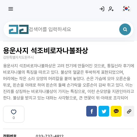
용운사지 석조비로자나불좌상
최근 검색어
전체삭제
강원특별자치도원주시
최근 검색어가 없습니다.
용운사지 석조비로자나불좌상은 고려 전기에 만들어진 것으로, 통일신라 후기에
비로자나불의 특징을 따르고 있다. 불상의 얼굴은 투박하게 표현되었으며,
머리에는 작은 소라 모양의 머리칼을 붙여 놓았다. 손은 가슴에 모아 오른손을
위로, 왼손을 아래로 하여 왼손의 둘째 손가락을 오른손이 감싸 쥐고 있다. 이는
진리를 상징하는 비로자나불상이 가지는 특징으로, 이런 손모양을 지권인이라고
한다. 불상을 받치고 있는 대좌는 사각형으로, 큰 연꽃이 위·아래로 조각되어
0
전화번호
033-737-4812