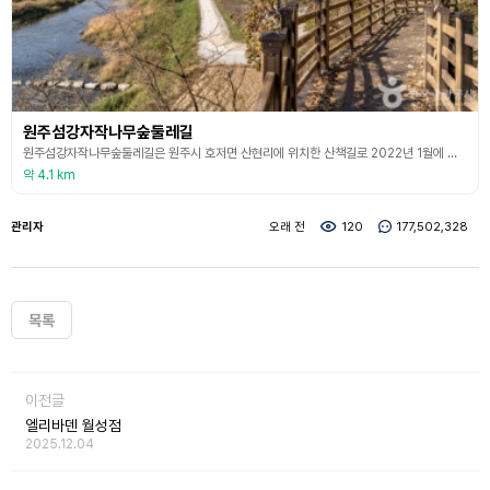
원주섬강자작나무숲둘레길
원주섬강자작나무숲둘레길은 원주시 호저면 산현리에 위치한 산책길로 2022년 1월에 정식으로 개방하였다. 이 곳은 원주이씨 종중에서 소유하고 있던 임야 약 16만4천평 중 원주시가 휴식과 치유의 공간으로 조성하고자 공식적으로 요청·협의하여 자작나무 중점 서식지 약 3만평에 조성된 원주 유일의 섬강 자작나무 둘레길이다. 칠봉체육공원에서 시작하여 총 거리 4km, 소요 시간은 대략 80분 정도의 둘레길은 초입의 데크길과 중간중간 휴게공간을 조성한 명품 둘레길
약 4.1 km
관리자
오래 전
120
177,502,328
목록
이전글
엘리바덴 월성점
2025.12.04