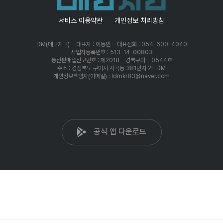
서비스 이용약관
개인정보 처리방침
DM(메고지고)
대표자 : 이동민
대표전화 : 054-600-4040
사업자등록번호 : 513-14-00803
통신판매업신고번호 : 제2018 - 경북구미 - 0544호
주소 : 경상북도 구미시 사곡동 381번지 2F DM
개인정보책임자(이메일) : ldmkr83@naver.com
공식 앱 다운로드