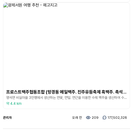
프로스트맥주협동조합 (망경동 에일맥주. 진주유등축제 흑맥주. 촉석루라거맥주. 진주석류에일맥주)
명석면 비실마을 3만평에서 생산하는 연꽃, 연잎. 연근을 이용한 수제 맥주을 생산하여 수제맥주 만들기 체험과 함께 마을 관광상품으로 개발하고 있다. 비실 마을에서 홉(Hop farming)을 직접 재배하고 그것을 맥주 양조장에서 양조하면 제품의신선함이 경쟁력이 될 수 있기에 로컬 크래프트 맥주와 신선한 맥주를 찾을 수 있는 관광상품으로 개발이 가능한 기업이다. 특히 홉을 수확하는 시기에 ‘홉 수확 체험’ 행사를 통해서 홉을 책이나 인터넷으로만 봤던 사
약 4.4 km
관리자
오래 전
209
177,502,328