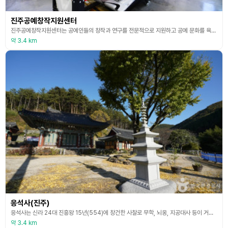
진주공예창작지원센터
진주공예창작지원센터는 공예인들의 창작과 연구를 전문적으로 지원하고 공예 문화를 육성하는 곳이다. 공예 문화의 흐름을 사회적으로 확장하고 확산하는 역할을 하는 공간으로 창작과 제작, 기술 혁신, 교육, 전시, 판매, 마케팅, 공예 담론, 국제 교류 등 공예인과 공예 활동의 전반적인 과정을 매개하고 지원하는 곳이다. 또한 진주공예창작지원센터는 전문가들의 참여로 활발하게 움직이고 공예의 다양한 분야들이 융합되어 새로운 공예로 발돋움 할 수 있는 공간이 될 것
약 3.4 km
응석사(진주)
응석사는 신라 24대 진흥왕 15년(554)에 창건한 사찰로 무학, 뇌옹, 지공대사 등이 거쳐갔으며 상량문에는 조선시대 건융원년(1736년)에 상량했고 광무 3년(1899)에 중수한 기록이 있다. 일주문과 요사채 등 부속건물을 갖추고 사찰 주변을 정비하여 전통사찰로서의 면모와 뛰어난 경관을 자랑하고 있다. 임진왜란 때 많은 당우가 불에 탔으나 그 뒤에 중건되어 대웅전 등은 조선 시대 후기의 양식을 간직하고 있다. 근대에 와서는 구산 수련 스님 등 고승들
약 3.4 km