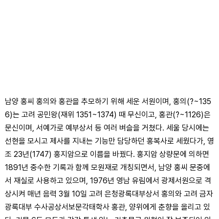
남양 홍씨 홍의와 홍관을 추모하기 위해 세운 서원이며, 홍의(?~135
6)는 고려 공민왕(재위 1351~1374) 때 무신이고, 홍관(?~1126)은
문신이며, 서예가로 예부상서 등 여러 벼슬을 거쳤다. 세울 당시에는
선현을 모시고 제사를 지내는 기능만 담당하던 홍복사로 세웠다가, 영
조 23년(1747) 홍지암으로 이름을 바꿨다. 홍지암 상량문에 의하면
1891년 중수한 기록과 함께 모원재로 개칭되면서, 남양 홍씨 문중에
서 재실로 사용하고 있으며, 1976년 영남 유림에서 광제서원으로 격
상시켜 매년 음력 3월 10일 고려 은청광록대부상서 홍의와 고려 금자
광록대부 수사공상서보문각태학사 홍관, 양위에게 춘향을 올리고 있