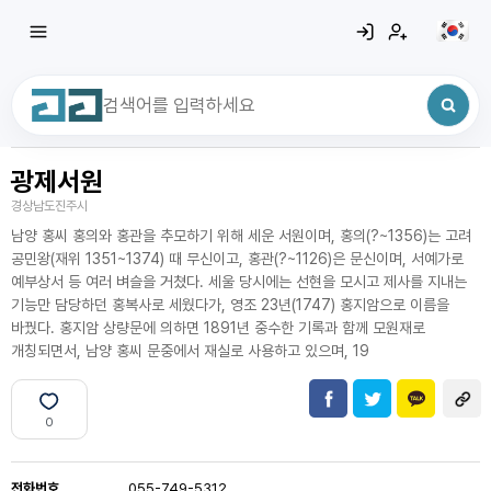
광제서원
최근 검색어
전체삭제
경상남도진주시
최근 검색어가 없습니다.
남양 홍씨 홍의와 홍관을 추모하기 위해 세운 서원이며, 홍의(?~1356)는 고려
공민왕(재위 1351~1374) 때 무신이고, 홍관(?~1126)은 문신이며, 서예가로
예부상서 등 여러 벼슬을 거쳤다. 세울 당시에는 선현을 모시고 제사를 지내는
기능만 담당하던 홍복사로 세웠다가, 영조 23년(1747) 홍지암으로 이름을
바꿨다. 홍지암 상량문에 의하면 1891년 중수한 기록과 함께 모원재로
개칭되면서, 남양 홍씨 문중에서 재실로 사용하고 있으며, 19
0
전화번호
055-749-5312