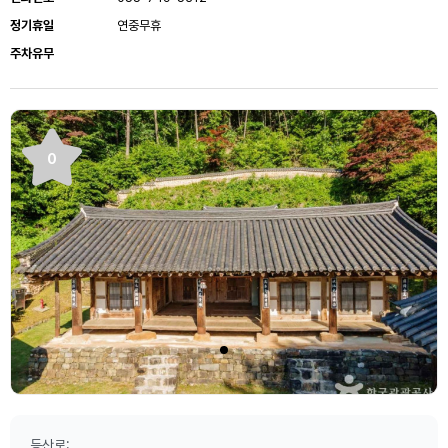
정기휴일
연중무휴
주차유무
0
등산로: