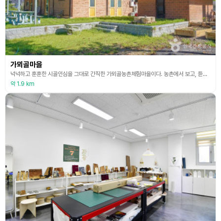
가뫼골마을
넉넉하고 훈훈한 시골인심을 그대로 간직한 가뫼골농촌체험마을이다. 농촌에서 보고, 듣고, 즐길 수 있는 다양한 프로그램을 체험할 수 있다. 체험마을은 세 개의 마을로 형성되어 있다. 광제산 바로 아래에 토담과 그 아래에 엄목정, 그리고 덕실재 너머에 있는 소태골로 이루어져 있다. 광제산 정남하에 위치하며 덕재, 덕살이니 하는 덕자가 붙은 지명이 많은 것이 광제산을 연유하여 덕으로 널리 구제한다는 뜻으로 해석되고 있다. 녹색농촌체험마을과 팜스테이마을이 같이
약 1.9 km