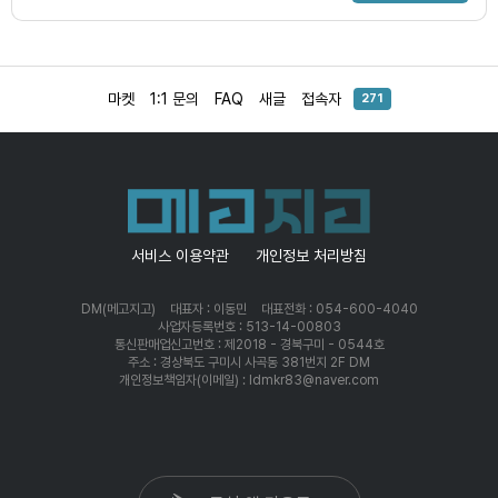
마켓
1:1 문의
FAQ
새글
접속자
271
서비스 이용약관
개인정보 처리방침
DM(메고지고)
대표자 : 이동민
대표전화 : 054-600-4040
사업자등록번호 : 513-14-00803
통신판매업신고번호 : 제2018 - 경북구미 - 0544호
주소 : 경상북도 구미시 사곡동 381번지 2F DM
개인정보책임자(이메일) : ldmkr83@naver.com