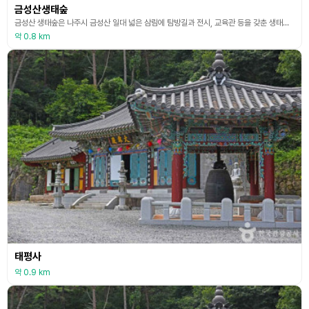
금성산생태숲
금성산 생태숲은 나주시 금성산 일대 넓은 삼림에 탐방길과 전시, 교육관 등을 갖춘 생태숲 체험장이다. 금성산 숲의 모습을 그대로 살려놓은 아름다운 탐방길이 있고 멋스러운 정자모양의 쉼터, 생태 숲 곳곳에 굴참나무와 편백나무를 심과 황톳길을 만들어 이곳을 찾는 모든 분들이 산과 나무가 주는 기운을 느낄 수 있도록 계획하여 숲을 만들었다고 한다. 숲 속교실, 숲속쉼터, 잔디광장, 숲놀이터, 생태습지정원 등 다양한 공간으로 체험학습과 더불어 몸과 마음이 건
약 0.8 km
태평사
약 0.9 km