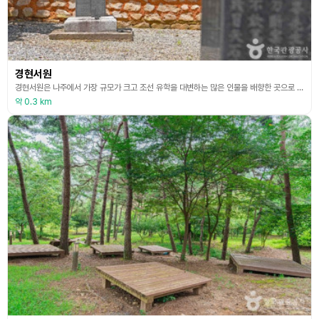
경현서원
경현서원은 나주에서 가장 규모가 크고 조선 유학을 대변하는 많은 인물을 배향한 곳으로 나주 최초의 사액서원이다. 이곳은 16~17세기 나주지역의 을미옥사의 발생 원인과 전개 과정을 보여주는 중요한 유적으로 1583년(선조 16) 지방 유림이 김굉필의 학문과 덕행을 추모하기 위해 금성산 아래에 사당을 창건하여 위패를 모시고 1589년(선조 22) 정여창, 조광조, 이언적, 이황 4위를 함께 배향하여 오현서원이 되었다. 정유재란 때 소실되었다가 목장흠과
약 0.3 km