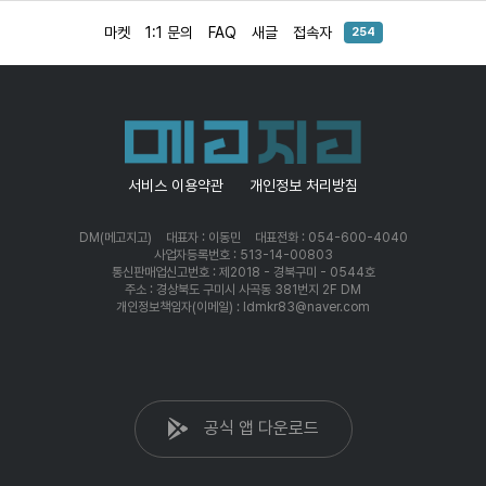
마켓
1:1 문의
FAQ
새글
접속자
254
서비스 이용약관
개인정보 처리방침
DM(메고지고)
대표자 : 이동민
대표전화 : 054-600-4040
사업자등록번호 : 513-14-00803
통신판매업신고번호 : 제2018 - 경북구미 - 0544호
주소 : 경상북도 구미시 사곡동 381번지 2F DM
개인정보책임자(이메일) : ldmkr83@naver.com
공식 앱 다운로드