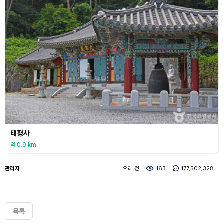
태평사
약 0.9 km
관리자
오래 전
163
177,502,328
목록