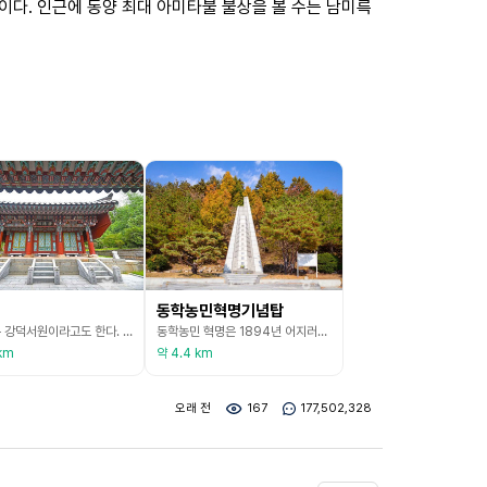
이다. 인근에 동양 최대 아미타불 불상을 볼 수는 남미륵
동학농민혁명기념탑
강덕사는 강덕서원이라고도 한다. 조선 헌종 12년(1846)에 후손들의 협력으로 시조 장경공 최사전을 비롯하여 최표, 최부, 최극충을 배향하고 있다. 최사전은 어려서부터 무술에 정통하여 여러 대에 걸쳐 임금을 섬기던 중 고려 인종 때 이자겸의 난을 평정하여 나라를 보존시켜 강진의 명예를 드높인 인물이다. 경내에는 외삼문, 내삼문, 강덕서원, 효인재, 강덕사 묘정비, 위패를 모시는 강덕사, 관세위, 망예위 등이 현존하고 있으며, 매년 음력 3월 15일
동학농민 혁명은 1894년 어지러운 정치를 바로잡고 외세를 몰아내어 패망의 위기에 처한 나라를 건지려고 농민들이 들고일어난 혁명이다. 전라도 고부 농민들이 동학도를 중심으로 전봉준 장군을 앞세우고 나라를 지키고 백성을 도탄에서 건지자 서양 세력과 일본 세력을 몰아내자는 깃발을 휘날리며 일어섰다. 이것은 전국으로 번져 그해 12월에는 20여만 명의 대군을 헤아렸다. 장흥 농민들은 동학의 어산접, 용산접, 웅치접을 주축으로 이방언 장군을 앞세우며, 특히 관
km
약 4.4 km
오래 전
167
177,502,328