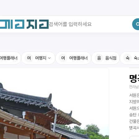
최근 검색어
전체삭제
여행플래너
최근 검색어가 없습니다.
여
여행지
여
여행플래너
음
음식점
숙
숙
명
국내여행지
국내맛
전라남
휴게소
고수의
서원은
전기충전소
음식용
지방의
서원으
식물도감
송탄 
건물은
명곡사