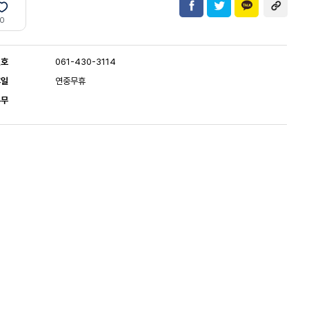
0
번호
061-430-3114
휴일
연중무휴
유무