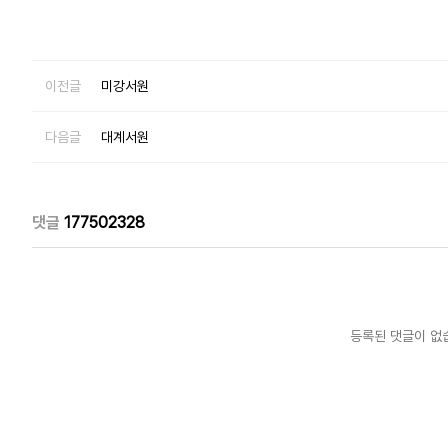
이전글
미강서원
다음글
대계서원
댓글
177502328
등록된 댓글이 없