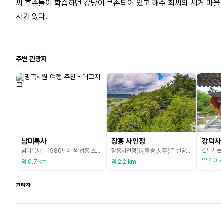
씨 후손들이 학습하던 강당이 보존되어 있고 해주 최씨의 세거 마을
사가 있다.
주변 관광지
남미륵사
장흥 사인정
강덕사
남미륵사는 1980년에 석 법흥 스님이 창건하였다. 이후 법흥스님이 38년 동안 새로운 건물을 중창하고, 꽃과 나무로 사찰 안팎을 가꾸어 현재의 웅장하고도 아름다운 경관을 갖게 되었다. 현재 남미륵사에는 높이 36m, 둘레 32m의 동양 최대 규모의 황동 아미타불 불상이 있는 도량으로 유명하다. 아미타부처님은 서방정토에 머물면서 중생들을 극락으로 이끌어주는 부처님이다. 무량한 수명을 가졌다 하여 무량수불 (無量壽佛), 한량없는 광명을 지녔다하여 무량광불
장흥사인정(長興舍人亭)은 설암 김필(1426∼1470)이 제자들을 가르치던 정자이다. 단종(재위 1452∼1455) 때 홍문관 부제학, 이조참판을 지낸 설암 김필은 계유정란(1453) 후 세상이 어지러워지자 관직을 그만두고 장흥에 내려와 숨어 살다가 정자를 짓고 후학들을 교육시켰다. 설암 김필 선생이 이곳에서 여생을 마치자 후손들은 그를 추모하기 위해 ‘사인(舍人)’이란 벼슬이름을 따서 사인정이라 불렀다. 사인정은 앞면 3칸, 옆면 2칸 규모의 건물로,
약 4.3 
약 0.7 km
약 2.2 km
관리자