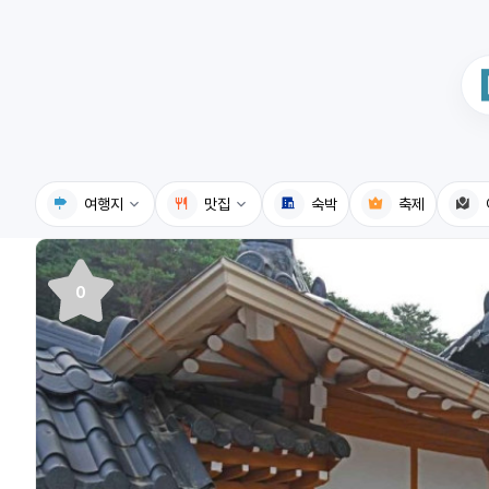
여행지
맛집
숙박
축제
국내여행지
국내맛집
0
휴게소
고수의레시피
전기충전소
음식용어사전
식물도감