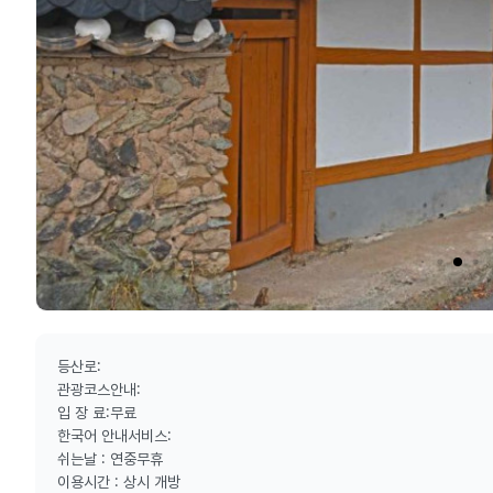
등산로:
관광코스안내:
입 장 료:무료
한국어 안내서비스:
쉬는날 : 연중무휴
이용시간 : 상시 개방