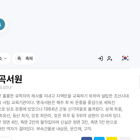
소
축
축제
곡서원
집
도강진군
레시피
 훌륭한 유학자의 제사를 지내고 지역민을 교육하기 위하여 설립한 조선시대
어사전
 사립 교육기관이다. 명곡서원은 해주 최 씨 문중을 중심으로 세워진
로 당초 장흥에 있었으나 1984년 군동 신기마을로 옮겨왔다. 성재 최충,
최유선, 동산 최자, 강호 최만리, 호은 최우 등 5위의 성현이 모셔져 있다.
 정면 4칸, 측면 2칸의 팔작집이며 신실은 정면 3칸, 측면 1칸 반으로
란 액자가 걸려있다. 부속건물로 내삼문, 문간채, 고직