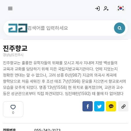
진주향교
최근 검색어
전체삭제
경상남도진주시
최근 검색어가 없습니다.
진주향교는 훌륭한 유학자들의 위패를 모시고 제사 지내며 지방 백성들의
교육과 교화를 담당하기 위해 지은 국립지방교육기관이다. 언제 지었는지
정확한 연대는 알 수 없으나, 고려 성종 6년(987) 지금의 의곡사 계곡에
향학당으로 처음 세워진 후 조선 태조 7년(1398) 문묘를 지으면서 향교로서의
모습을 갖추게 되었다. 명종 13년(1558) 현 위치로 옮겨졌으며, 교관과 교수
등은 성균관으로부터 직접 파견되었다. 임진왜란(1592) 때 불에 타 없어졌다
0
전화번호
055-742-3173