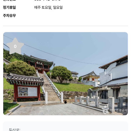
정기휴일
매주 토요일, 일요일
주차유무
0
등산로: