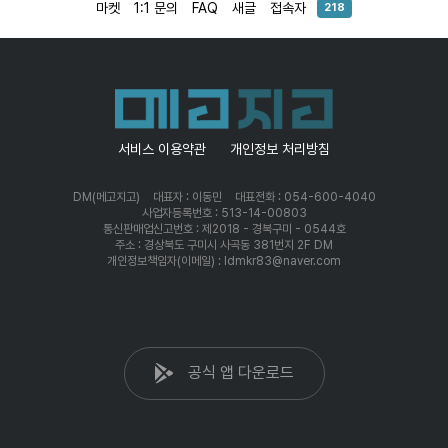
마켓
1:1 문의
FAQ
새글
접속자
218
서비스 이용약관
개인정보 처리방침
DM(메고지고)
대표자 : 이동민
대표전화 : 054-600-4040
사업자등록번호 : 513-14-00803
통신판매업신고번호 : 제2018 - 경북구미 - 0544호
주소 : 경상북도 구미시 사곡동 381번지 2F DM
개인정보책임자(이메일) : ldmkr83@naver.com
공식 앱 다운로드