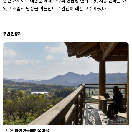
성전 해체보수 내삼문 해체 보수와 명륜당 면딱기 및 지붕 번와를 하
였고 조립식 담장을 막돌담으로 완전히 쇄신 보수 하였다.
주변 관광지
보은 하얀민들레한옥마을