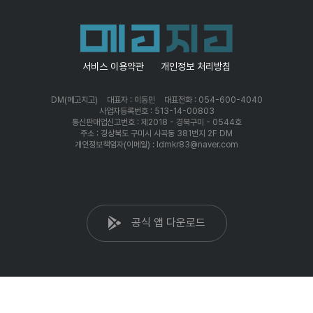
서비스 이용약관
개인정보 처리방침
DM(메고지고)
대표자 : 이동민
대표전화 : 054-600-4040
사업자등록번호 : 513-14-00803
통신판매업신고번호 : 제2018 - 경북구미 - 0544호
주소 : 경상북도 구미시 사곡동 381번지 2F DM
개인정보책임자(이메일) : ldmkr83@naver.com
공식 앱 다운로드