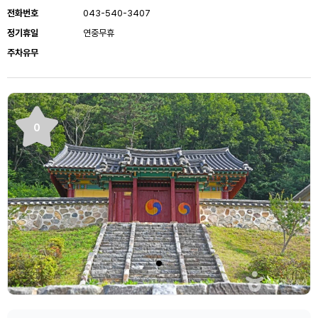
전화번호
043-540-3407
정기휴일
연중무휴
주차유무
0