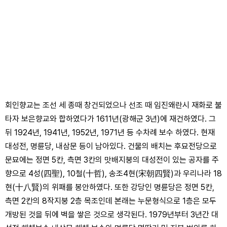
회인향교는 조선 세 종때 창건되었으나 선조 때 임진왜란시 재화로 불
타자 보은향교와 합하였다가 1611년(광해군 3년)에 재건하였다. 그
뒤 1924년, 1941년, 1952년, 1971년 등 수차례 보수 하였다. 현재
대성전, 명륜당, 내삼문 등이 남아있다. 건물의 배치는 후묘전당으로
문묘에는 정면 5칸, 측면 3칸의 맛배지붕의 대성전이 있는 공자를 주
향으로 4성(四聖), 10철(十哲), 송조4현(宋朝四賢)과 우리나라 18
현(十八賢)의 위패를 봉안하였다. 또한 강당인 명륜당은 정면 5칸,
측면 2칸의 8작지붕 2층 목조인데 본래는 누문형식으로 1층은 모두
개방된 것을 뒤에 벽을 쌓은 것으로 생각된다. 1979년부터 3년간 대