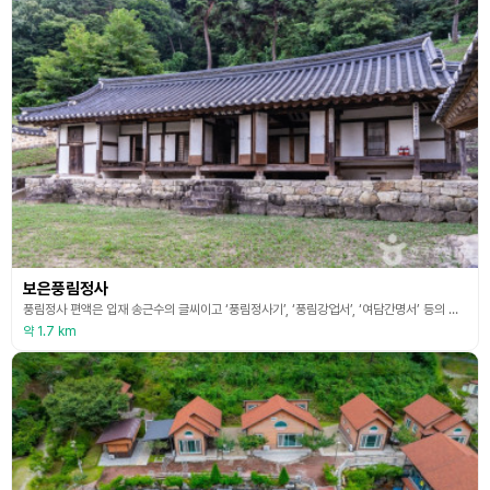
보은풍림정사
풍림정사 편액은 입재 송근수의 글씨이고 ‘풍림정사기’, ‘풍림강업서’, ‘여담간명서’ 등의 현판과 회암의 ‘연비어약’의 글씨 현판이 보존되어 있다. 또한 박문호의 문집인 『호산집』의 사각판본과 가로 1㎝, 세로 1㎝, 두께 0.5㎝의 목활자 일부가 남아 있다. 정사 뒤쪽에는 1906년(광무 10년)에 세운 후성영당이 있는데 주자, 이이, 송시열, 한원진의 모사본 영정을 봉안하고 제향을 올리던 곳으로 1921년 박문호의 영정을 추가 봉안하였는데 박문호의
약 1.7 km