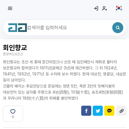
회인향교
최근 검색어
전체삭제
충청북도보은군
최근 검색어가 없습니다.
회인향교는 조선 세 종때 창건되었으나 선조 때 임진왜란시 재화로 불타자
보은향교와 합하였다가 1611년(광해군 3년)에 재건하였다. 그 뒤 1924년,
1941년, 1952년, 1971년 등 수차례 보수 하였다. 현재 대성전, 명륜당, 내삼문
등이 남아있다.
건물의 배치는 후묘전당으로 문묘에는 정면 5칸, 측면 3칸의 맛배지붕의
대성전이 있는 공자를 주향으로 4성(四聖), 10철(十哲), 송조4현(宋朝四賢)
과 우리나라 18현(十八賢)의 위패를 봉안하였다
0