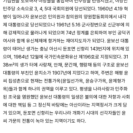
기집권을 도모하자 야당들을 통합하여 민주당을 탄생시켰고, 야당인
민주당 소속으로 3, 4, 5대 국회의원에 당선되었다. 1960년 4.19 혁
명이 일어나자 윤보선은 민의원과 참의원의 양원합동회의에서 내각
제 대통령으로 당선되었으나 1961년 5.16 군사정변으로 신군부에 의
해 강제적으로 물러나게 되었으며 74년 정계를 은퇴하여 부인 공덕귀
여사와 함께 유신체제에 항거하는 재야지도자가 되었다. 윤보선 대통
령이 태어난 생가는 충남 아산시 둔포면 신항리 143번지에 위치해 있
으며, 1984년 12월에 국가민속문화유산 제196호로 지정되었다. 31
38㎡의 생가 터에 사랑채, 안채, 문간채, 행랑채 등의 구조로 윤보선
대통령의 부친인 윤치소가 1907년에 지었다고 하며, 주변은 해평 윤
씨 집성촌으로 현재는 전통가옥(윤일선가옥, 윤승구가옥, 윤제형가
옥)들과 함께 하나의 권역을 이루고 있다. 평생을 나라사랑과 민주화
된 조국을 염원했던 윤보선 대통령의 일생은 불의에 대한 저항과 사회
에 대한 책임 등 그 정신적 바탕에는 아산이라는 지역정서가 크게 담
겨 있으며, 둔포면 신항리는 우리나라 개화기 시대의 선각자들인 윤
씨 가문의 전통이 녹아 있는 지역이기도 하다.