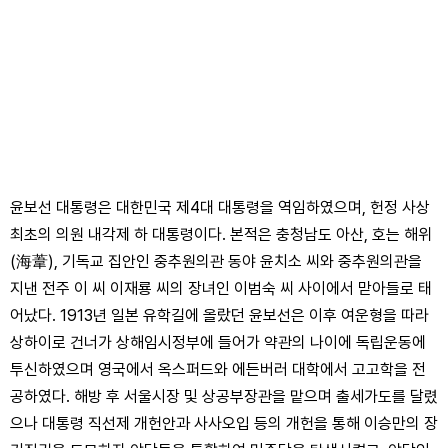
윤보선 대통령은 대한민국 제4대 대통령을 역임하였으며, 헌정 사상
최초의 의원 내각제 하 대통령이다. 본적은 충청남도 아산, 호는 해위
(海葦), 기독교 집안인 중추원의관 동야 윤치소 씨와 중추원의관을
지낸 전주 이 씨 이재룡 씨의 장녀인 이범숙 씨 사이에서 맏아들로 태
어났다. 1913년 일본 유학길에 올랐던 윤보선은 이후 여운형을 따라
상하이로 건너가 상해임시정부에 들어가 약관의 나이에 독립운동에
투신하였으며 영국에서 옥스퍼드와 에든버러 대학에서 고고학을 전
공하였다. 해방 후 서울시장 및 상공부장관을 맡으며 출세가도를 달렸
으나 대통령 직선제 개헌안과 사사오입 등의 개헌을 통해 이승만의 장