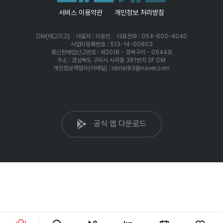
서비스 이용약관
개인정보 처리방침
DM(메고지고)
대표자 : 이동민
대표전화 : 054-600-4040
사업자등록번호 : 513-14-00803
통신판매업신고번호 : 제2018 - 경북구미 - 0544호
주소 : 경상북도 구미시 사곡동 381번지 2F DM
개인정보책임자(이메일) : ldmkr83@naver.com
공식 앱 다운로드