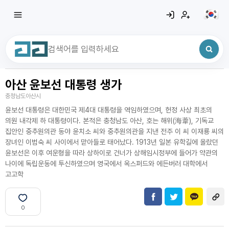
아산 윤보선 대통령 생가
최근 검색어
전체삭제
충청남도아산시
최근 검색어가 없습니다.
윤보선 대통령은 대한민국 제4대 대통령을 역임하였으며, 헌정 사상 최초의
의원 내각제 하 대통령이다. 본적은 충청남도 아산, 호는 해위(海葦), 기독교
집안인 중추원의관 동야 윤치소 씨와 중추원의관을 지낸 전주 이 씨 이재룡 씨의
장녀인 이범숙 씨 사이에서 맏아들로 태어났다. 1913년 일본 유학길에 올랐던
윤보선은 이후 여운형을 따라 상하이로 건너가 상해임시정부에 들어가 약관의
나이에 독립운동에 투신하였으며 영국에서 옥스퍼드와 에든버러 대학에서
고고학
0