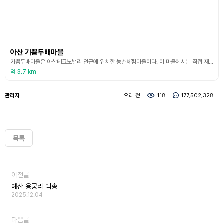
아산 기쁨두배마을
기쁨두배마을은 아산테크노밸리 인근에 위치한 농촌체험마을이다. 이 마을에서는 직접 재배한 농산물과 먹거리를 통해 계절별로 농촌 체험을 진행하고 있다. 아산의 특산물인 배를 이용한 배깍두기 담기와 배청 담기는 물론, 5~6월에는 토마토 모종 심기, 6월 중순~말에는 감자 캐기, 7월 중순~말에는 옥수수 따기, 6월 초~7월 중순에는 오디 따기, 9월 중순~10월 초에는 배 따기, 9월 말~10월 초에는 고구마 캐기 및 땅콩 캐기를 할 수 있다. 단, 해마다
약 3.7 km
관리자
오래 전
118
177,502,328
목록
이전글
예산 용궁리 백송
2025.12.04
다음글