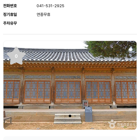
전화번호
041-531-2925
정기휴일
연중무휴
주차유무
0