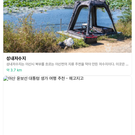
성내저수지
성내저수지는 아산시 북부를 흐르는 아산천의 지류 주천을 막아 만든 저수지이다. 이곳은 본래 1958년에 농업관개용으로 건설되었다. 낚시터로 이름이 나서 성내 내수면 어업계가 낚시터 임대 사용자로 지정되어 개인사업자와 재계약하에 낚시터를 운영하고 있다. 안골과 전원주택단지 앞 저수지를 따라 나무데크와 팔각정을 갖춘 산책로가 왕버들나무 사이로 조성되어 있다. 저수지 북쪽에는 고룡산, 남쪽에는 금산이 솟아 있는데, 등산로가 저수지와 인접한 고룡산은 낮지만 바
약 3.7 km