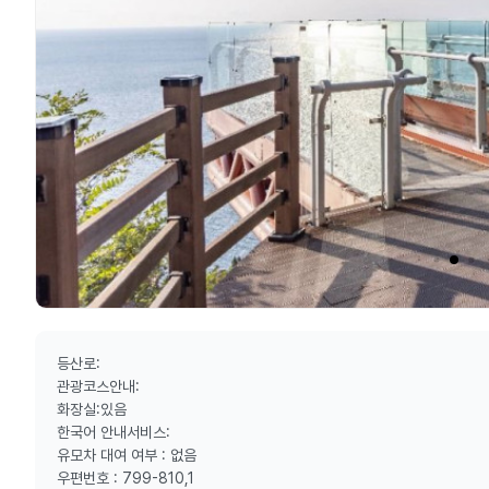
등산로:
관광코스안내:
화장실:있음
한국어 안내서비스:
유모차 대여 여부 : 없음
우편번호 : 799-810,1