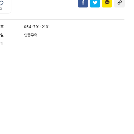
0
번호
054-791-2191
휴일
연중무휴
유무