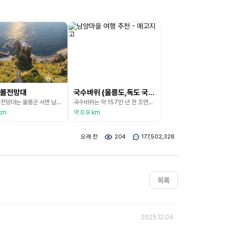
몰전망대
국수바위 (울릉도,독도 국가지질공원)
남서일몰전망대는 울릉군 서면 남서리 사태구미 해안변에 펼쳐진 절벽 위에 있는 전망대로, 가슴이 저리도록 아름다운 일몰을 볼 수 있는 곳이다. 하늘과 구름, 그 푸르던 바닷물조차 붉게 물들게 하는 남서일몰전망대는 망향봉의 독도전망대, 저동리의 내수전전망대와 함께 울릉도의 대표적인 전망대로 꼽히며, 여행객들의 필수 코스로 정평이 나 있다. 또한 사태구미 해안변에 병풍처럼 펼쳐진 단애절벽과 넓은 수평선을 바라보며 사색을 즐길 수 있는 명소이기도 하며, 자식이
국수바위는 약 157만 년 전 조면암질 용암 분출로 만들어진 높이 약 30m, 길이 약 300m에 달하는 거대한 바위로 벽면에 수많은 주상절리가 국수 가락처럼 긴 띠를 이루고 있다. 주상절리란 뜨거운 용암이 공기나 물을 만나 빠르게 식을 때 용암이 수축하면서 각진 기둥 형태로 갈라져 만들어진 틈을 말한다. 주상절리가 뚜렷하게 나타나는 부분과 뚜렷하지 않은 부분으로 구분할 수 있으며, 이를 각각 칼러네이드, 엔테블러춰라 한다. 또한 주상절리의 간격은 용암
km
약 0.9 km
오래 전
204
177,502,328
목록
2025.12.04