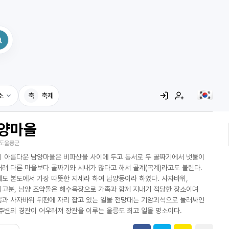
소
축
축제
양마을
집
도울릉군
레시피
 아름다운 남양마을은 비파산을 사이에 두고 동서로 두 골짜기에서 냇물이
어사전
려 다른 마을보다 골짜기와 시내가 많다고 해서 골계(곡계)라고도 불린다.
도 본도에서 가장 따뜻한 지세라 하여 남양동이라 하였다. 사자바위,
고분, 남양 조약돌은 해수욕장으로 가족과 함께 지내기 적당한 장소이며
과 사자바위 뒤편에 자리 잡고 있는 일몰 전망대는 기암괴석으로 둘러싸인
주변의 경관이 어우러져 장관을 이루는 울릉도 최고 일몰 명소이다.