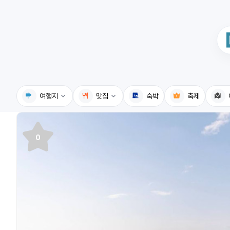
여행지
맛집
숙박
축제
국내여행지
국내맛집
0
휴게소
고수의레시피
전기충전소
음식용어사전
식물도감