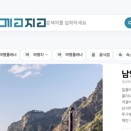
최근 검색어
전체삭제
여행플래너
최근 검색어가 없습니다.
여
여행지
여
여행플래너
음
음식점
숙
숙
남
국내여행지
국내맛
경상북
휴게소
고수의
일몰이
전기충전소
음식용
흘러내
겨울에
식물도감
남서리
투구봉
해안 