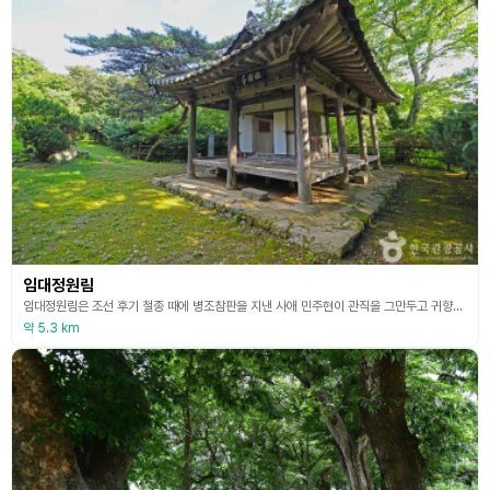
임대정원림
임대정원림은 조선 후기 철종 때에 병조참판을 지낸 사애 민주현이 관직을 그만두고 귀향하여 건립한 임대정과 임대정을 둘러싼 원림을 말한다. 임대정이란 이름은 봉정산에서 흘러내리는 물이 사평천과 합쳐지는 곳에 정자가 위치하였다 하여 [물가에서 산을 대한다]는 중국 송나라 주돈이의 시구를 딴 것이다. 임대정원림은 1500년대 말에 남언기가 조성한 고반원 옛터에 민주현이 3칸 팔작지붕의 정자를 건립한 것이다. 전통적인 한국 정원의 특징을 그대로 담고 있는 임대
약 5.3 km