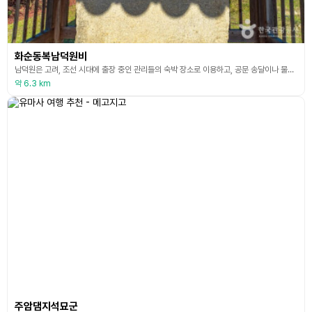
화순동복남덕원비
남덕원은 고려, 조선 시대에 출장 중인 관리들의 숙박 장소로 이용하고, 공문 송달이나 물류 수송을 지원하기 위하여 국가에서 설치한 기관이다. 동복 현감 심지헌이 주도하여 현종 9년(1668)에 건립하였다. 남덕원은 독상리의 금계산 기슭에 있었던 역원으로 인근 한천리에 검부역이 생기면서 폐지되었던 것으로 확인된다. 그러나 검부역이 언제 설치되었는지 확인되지 않고 있어 남덕원의 폐지연대도 추정할 수 없다. 비석은 거친 사암질 자연석이고 비문은 8행으로 새겨
약 6.3 km
주암댐지석묘군