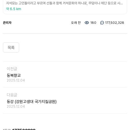
지석묘는 고인돌이라고 부르며 선돌과 함께 거석문화의 하나로, 무덤이나 제단 등으로 사용되었다. 고인돌은 유럽, 북아메리카, 지중해 연안, 아시아 등 거의 세계적인 분포를 보이고 있으나 각 지역마다 형태가 조금씩 다르다. 우리나라에서는 청동기시대의 대표적인 무덤 형태로 제주도를 포함한 전국에 분포되어 있으며 그중에서도 전남지방에 2만여 기 이상이 분포하고 있어 세계적으로 가장 밀집된 지역으로 주목받고 있다. 고인돌공원안의 주암댐지석묘군은 1986년~19
약 6.5 km
관리자
오래 전
180
177,502,328
목록
이전글
동복향교
2025.12.04
다음글
동강 (강원고생대 국가지질공원)
2025.12.04