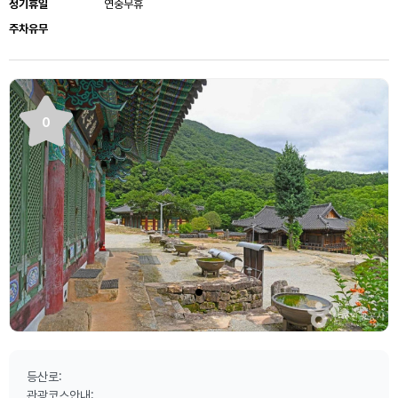
정기휴일
연중무휴
주차유무
0
등산로:
관광코스안내: