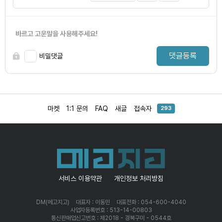
바르고 고운말을 사용해주세요!
댓글등록
비밀댓글
마켓
1:1 문의
FAQ
새글
접속자
293
서비스 이용약관
개인정보 처리방침
DM(메고지고)
대표자 : 이동민
대표전화 : 054-600-4040
사업자등록번호 : 513-14-00803
통신판매업신고번호 : 제2018 - 경북구미 - 0544호