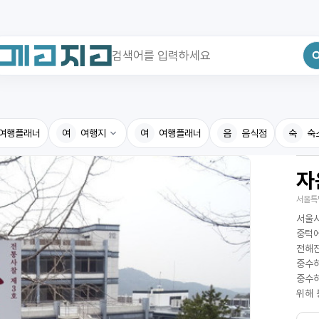
최근 검색어
전체삭제
여행플래너
최근 검색어가 없습니다.
여
여행지
여
여행플래너
음
음식점
숙
숙
자
국내여행지
국내맛
서울특
휴게소
고수의
서울시
전기충전소
음식용
중턱에
전해진
식물도감
중수하
중수하
위해 