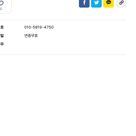
0
번호
010-5819-4750
휴일
연중무휴
유무