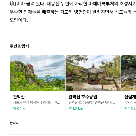
境)이라 불려 왔다. 대웅전 뒤편에 자리한 마애미륵부처의 조성시
우수한 인재들을 배출하는 기도의 영험함이 알려지면서 신도들의 소
도량이다.
주변 관광지
관악산
관악산 호수공원
신림계
서울시 한강 남쪽에 솟아 있는 관악산(632.2m)은 산 정상부의 바위가 갓을 쓰고 있는 모습을 닮아 관악산이라고 부르게 되었다. 1973년 관악구가 영등포구에서 분구되면서 산 이름이 구의 명칭이 되었다. 1968년에 도시자연공원으로 지정되었으며 오늘날에는 수많은 서울 시민이 즐겨 찾는 휴식처로 서울의 명소가 되었다. 관악산 곳곳에 드러난 암봉들이 깊은 골짜기와 어울려 험준한 산세를 이루고 있는 관악산은 도심에서 가까워 누구나 하루 일정으로 산에 오를
관악산 호수공원은 관악산 제1광장에 닿기 전에 위치해 있다. 부지면적 6,406㎡, 담수 면적 2,485㎡으로 1997년 3월 준공되었다. 정자, 분수, 수변무대, 나무다리, 인공섬 등이 설치되어 있어 관악산을 찾는 많은 사람들이 휴식공간으로 활용하고 있다. 또한 인근에는 숲속 작은도서관과 야외 식물원이 조성되어 있어 주민들에게 큰 호응을 얻고 있다.
약 0.1 km
약 1.2 km
약 1.3 
관리자