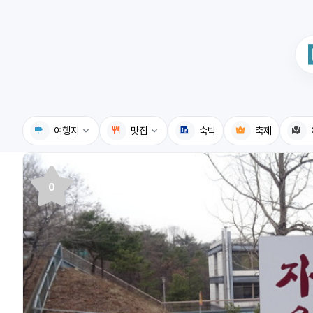
여행지
맛집
숙박
축제
국내여행지
국내맛집
0
휴게소
고수의레시피
전기충전소
음식용어사전
식물도감