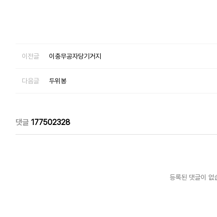
이전글
이충무공자당기거지
다음글
두위봉
댓글
177502328
등록된 댓글이 없