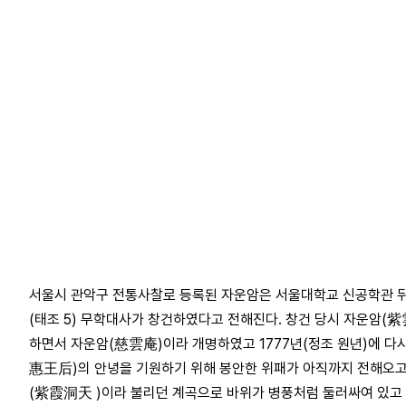
서울시 관악구 전통사찰로 등록된 자운암은 서울대학교 신공학관 뒤에
(태조 5) 무학대사가 창건하였다고 전해진다. 창건 당시 자운암(紫
하면서 자운암(慈雲庵)이라 개명하였고 1777년(정조 원년)에 다시
惠王后)의 안녕을 기원하기 위해 봉안한 위패가 아직까지 전해오고 
(紫霞洞天 )이라 불리던 계곡으로 바위가 병풍처럼 둘러싸여 있고