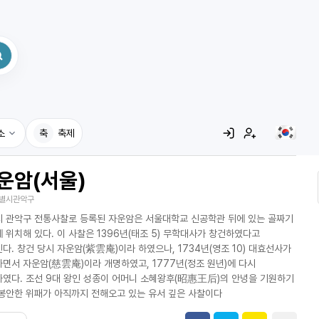
소
축
축제
운암(서울)
집
별시관악구
레시피
 관악구 전통사찰로 등록된 자운암은 서울대학교 신공학관 뒤에 있는 골짜기
어사전
 위치해 있다. 이 사찰은 1396년(태조 5) 무학대사가 창건하였다고
다. 창건 당시 자운암(紫雲庵)이라 하였으나, 1734년(영조 10) 대효선사가
면서 자운암(慈雲庵)이라 개명하였고, 1777년(정조 원년)에 다시
였다. 조선 9대 왕인 성종이 어머니 소혜왕후(昭惠王后)의 안녕을 기원하기
봉안한 위패가 아직까지 전해오고 있는 유서 깊은 사찰이다