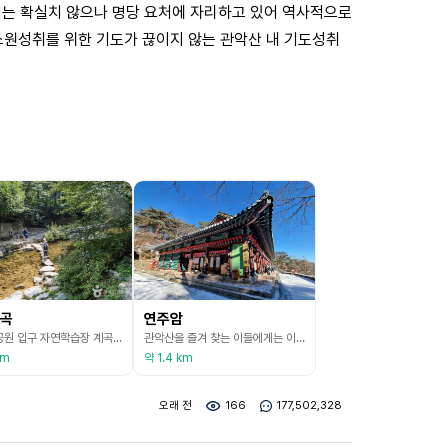
기는 확실치 않으나 명당 요처에 자리하고 있어 역사적으로
원성취를 위한 기도가 끊이지 않는 관악산 내 기도성취
곡
연주암
관악산 공원 입구 자연학습장 계곡에 조성된 70m 길이의 물놀이장은 어린이들이 안전하게 이용할 수 있도록 수심이 낮고, 주 1회 수질검사와 상시 안전요원이 배치되어 있다. 숲 속 환경과 조화를 이루며 물놀이와 함께 휴식을 즐길 수 있는 공간이다. 시원한 나무 그늘 아래에는 긴 야외 데크와 천막이 설치되어 있으며, 다섯 칸 정도의 돌계단도 있어 보호자가 편하게 앉아 아이들을 지켜볼 수 있다. 간이 탈의실, 먼지 털이장, 화장실, 안전관리소 등의 편의시설을
관악산을 즐겨 찾는 이들에게는 이미 잘 알려져 있는 사찰인 연주암은 해발 629m의 기암절벽 정상에 위치한 연주대와 함께 관악산의 명소로 손꼽힌다. 정상에 이웃한 연주대는 관악산의 대명사처럼 되어 있는 절경으로 이곳에 오르면, 서울 시가지가 한눈에 내려다보인다. 연주암은 677년에 의상대사가 창건했다고 전해진다. 당시 관악사로 불리던 오늘날의 연주암은 1411년 태종의 첫째, 둘째 왕자인 양녕대군과 효령대군이 현재의 자리로 옮겨 놓았다 한다. 아슬아슬
km
약 1.4 km
오래 전
166
177,502,328