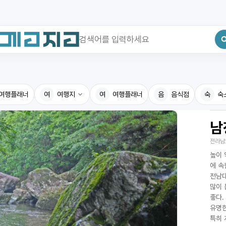
최근 검색어
전체삭제
여행플래너
최근 검색어가 없습니다.
여
여행지
여
여행플래너
음
음식점
숙
숙
남
국내여행지
국내맛
전라남
휴게소
고수의
높이 
전기충전소
음식용
에 속
전남대
식물도감
많이 
좋다.
유명한
특히 