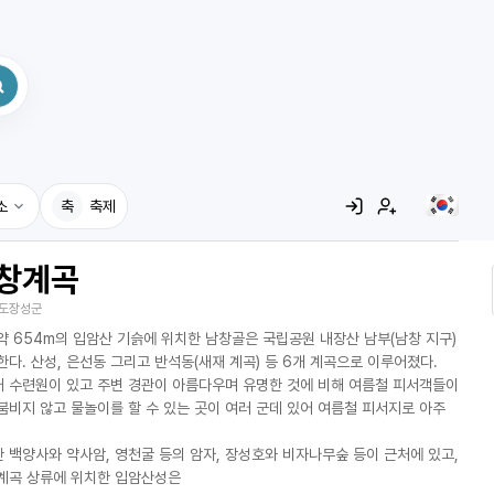
소
축
축제
창계곡
집
도장성군
레시피
약 654m의 입암산 기슭에 위치한 남창골은 국립공원 내장산 남부(남창 지구)
어사전
한다. 산성, 은선동 그리고 반석동(새재 계곡) 등 6개 계곡으로 이루어졌다.
 수련원이 있고 주변 경관이 아름다우며 유명한 것에 비해 여름철 피서객들이
붐비지 않고 물놀이를 할 수 있는 곳이 여러 군데 있어 여름철 피서지로 아주
 백양사와 약사암, 영천굴 등의 암자, 장성호와 비자나무숲 등이 근처에 있고,
계곡 상류에 위치한 입암산성은