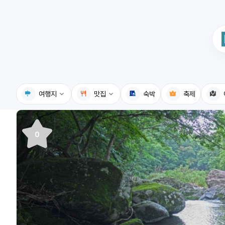
여행지
맛집
숙박
축제
국내여행지
국내맛집
0
휴게소
고수의레시피
전기충전소
음식용어사전
식물도감