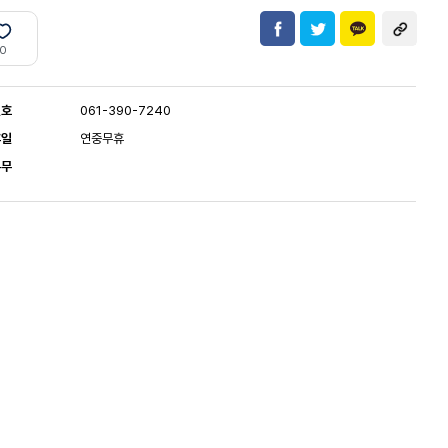
0
번호
061-390-7240
휴일
연중무휴
유무