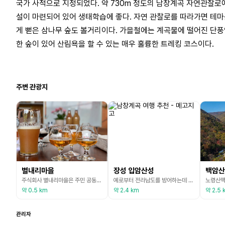
국가 사적으로 지정되었다. 약 730m 정도의 남창계곡 자연관찰로
설이 마련되어 있어 생태학습에 좋다. 자연 관찰로를 따라가면 테
게 뻗은 삼나무 숲도 볼거리이다. 가을철에는 계곡물에 떨어진 단
한 숲이 있어 산림욕을 할 수 있는 매우 훌륭한 트레킹 코스이다.
주변 관광지
별내리마을
장성 입암산성
백암산
주식회사 별내리마을은 주민 공동체에서 출발하여 10여년의 체험 휴양마을 운영의 노하우를 바탕으로 지역 청년 중심의 경영체제로 전환하면서 결성되었다. 기존 천문체험, 도예체험, 숲체험 등 다양한 경험이 있으며 주식회사 설립을 통해 농촌에서 만드는 나만의 수제맥주 컨셉으로 양조전문가를 양성하고 새롭게 체험장을 조성하게 되었다. 아울러 기존 숙박의 퀄리티를 높이고 양질의 서비스를 제공하고자 어메니티 고급화, 친절 교육 등을 수료하고 전문 경영컨설팅을 높여 자
예로부터 전라남도를 방어하는데 중요한 곳으로 노령산맥에 이어져 전라북도 정읍과 경계를 이루고 있는 산성이다. 입암산(해발 626m)의 계곡 능선을 따라 만든 포곡식 산성으로 약 3.2km 정도 남아 있다. 입암산성의 축성시기는 기록이 없으나 삼한시대의 성으로 추측되고 있다. 후백제시대 나주를 왕건에게 점령당한 견훤의 중요한 요새이기도 했던 이곳은 고려 고정 43년(1256) 몽골 6차 침입 때의 격전지였음이 고려사절요에 기록되어 있다. 성의 밑부분은 백
약 0.5 km
약 2.4 km
약 2.5 
관리자