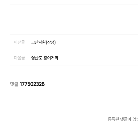
이전글
고산서원(장성)
다음글
영산포 홍어거리
댓글
177502328
등록된 댓글이 없