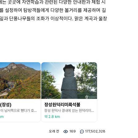
에는 곳곳에 자연학습과 관련된 다양한 안내판과 체험 시
마를 설정하여 탐방객들에게 다양한 볼거리를 제공하며 길
풍잎과 단풍나무들의 조화가 이상적이다. 맑은 계곡과 울창
(장성)
장성원덕리미륵석불
노령산맥이 남서쪽으로 뻗다가 호남평야에서 솟아 오른 높이 741m의 명산으로 국립공원 내장산 남부 지구에 속한다. 백암산의 절경은 결코 내장산에 뒤지지 않는다. 백학봉과 상왕봉, 사자봉 등의 기암괴석이 곳곳에 널려 있다. 가을 단풍철이라면 산행은 백양사를 출발, 약수동계곡으로 올랐다가 최고봉인 상왕을 거쳐 학바위로 내려오는 코스를 추천한다. 약수동계곡의 단풍 터널 속을 뚫고 나가는 기분과 역광에 비친 학바위 주변의 단풍을 함께 볼 수 있기 때문이다.
장성 원덕사 경내에 있는 원덕리미륵석불은 돌기둥 모양으로 가슴 아래의 몸체를 먼저 만든 뒤, 그 위로 가슴부터 머리까지는 다른 돌을 얹어 조각하였으며 얼굴, 손, 옷 주름 등을 표현하였다. 머리에는 옥개석과 같은 8각의 넓은 보관을 쓰고 있고, 얼굴은 큼직한 사각형 모양이며, 큰 눈과 뭉툭한 코 그리고 두터운 입술 등의 표현이 석장승과 같은 토속적인 수호신의 표정을 짓고 있다. 석불이 있는 원덕마을은 갈재 남쪽 계곡의 수구에 해당하므로 장성의 북쪽에서
km
약 2.8 km
오래 전
169
177,502,328