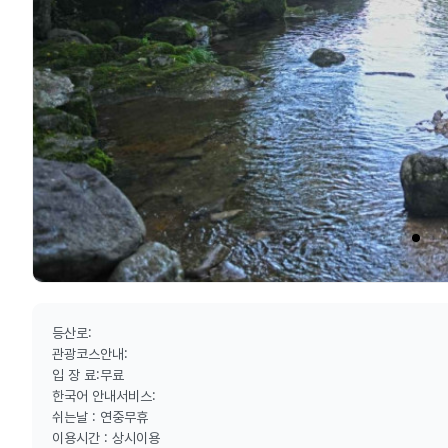
등산로:
관광코스안내:
입 장 료:무료
한국어 안내서비스:
쉬는날 : 연중무휴
이용시간 : 상시이용