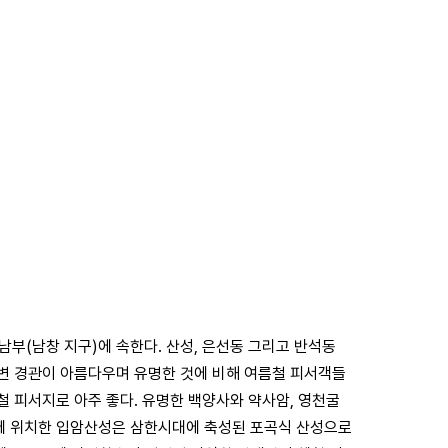
남부(남창 지구)에 속한다. 산성, 은선동 그리고 반석동
주변 경관이 아름다우며 유명한 것에 비해 여름철 피서객들
름철 피서지로 아주 좋다. 유명한 백양사와 약사암, 영천굴
류에 위치한 입암산성은 삼한시대에 축성된 포곡식 산성으로