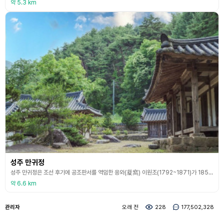
약 5.3 km
성주 만귀정
성주 만귀정은 조선 후기에 공조판서를 역임한 응와(凝窩) 이원조(1792~1871)가 1851년에 귀향하여 독서와 자연을 벗 삼으며 여생을 보낸 곳이다. 이원조는 입재(立齋) 정종로(鄭宗魯)의 제자로 1809년(순조 9) 증광문과에 을과로 급제 후 여러 관직을 역임하고 벼슬이 대사간을 거쳐 공조판서 판의금에 이르렀다. 당시에 유학과 문장에 있어 유림의 으뜸으로 추앙받았으며, 지방관으로서도 많은 치적을 올렸다. 그는 과거급제 후 근 40년간 관직생활에 몸
약 6.6 km
관리자
오래 전
228
177,502,328