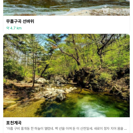
무흘구곡 선바위
약 4.7 km
포천계곡
‘아홉 구비 홍개동 한 하늘이 열렸네. 백 년을 아껴 둔 이 산천일세. 새로이 정자 지어 몸을 누이니, 속세가 아니르세 별천 지로세’ 조선 후기 대표 선비인 응와 이원조 선생이 <포천구곡>이라는 시를 통해 포천계곡의 이름이 탄생했다. 계곡 상류의 폭포옆에 만귀정이라는 정자를 만들어 만년을 보냈던 곳으로 유명하다. 만귀정과 포천계곡은 성주 관광의 대표인 성주 10경 중에 하나이기도 하다. 한 여름이면 수많은 피서객들이 만귀정 인근의 계곡에서 물놀이를 즐기