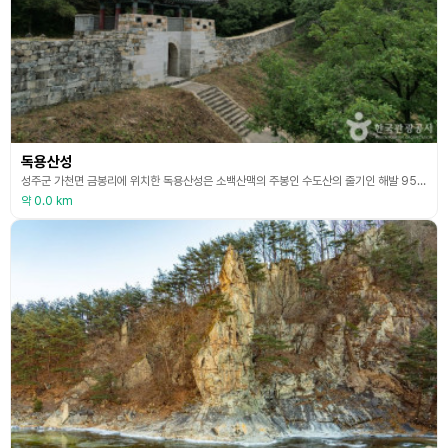
독용산성
성주군 가천면 금봉리에 위치한 독용산성은 소백산맥의 주봉인 수도산의 줄기인 해발 955m의 독용산 정상에 있다. 산성의 둘레는 7.7㎞(높이 2.5m, 폭 1.5m)에 이르며 산성 내 수원이 풍부하고 활용 공간이 넓어 장기 전투에 대비하여 만들어진 포곡식 산성이다. 성의 축조 연대는 정확하게 알 수 없으나 1,500년전 성산가야 때 쌓은 것으로 추측되며 임진왜란을 피하던 중 발견되었다고 한다. 조선 숙종 원년(1675년) 관찰사 정중휘가 개축하여, 동서
약 0.0 km