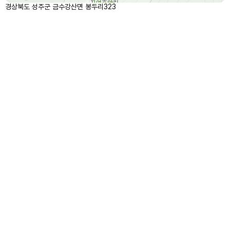
경상북도 성주군 금수강산면 봉두리323