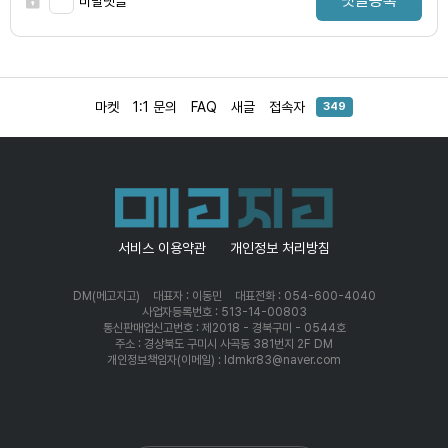
댓글등록
비밀댓글
마켓
1:1 문의
FAQ
새글
접속자
349
서비스 이용약관
개인정보 처리방침
DM(메고지고)
대표자 : 이동민
대표전화 : 054-600-4040
사업자등록번호 : 513-14-00803
통신판매업신고번호 : 제2018 - 경북구미 - 0544호
주소 : 경상북도 구미시 사곡동 381번지 2F DM
개인정보책임자(이메일) : ldmkr83@naver.com