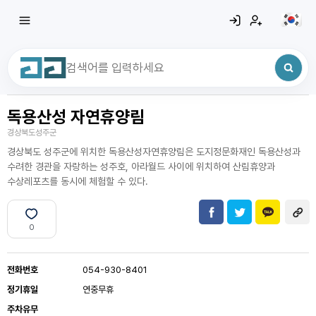
독용산성 자연휴양림
최근 검색어
전체삭제
경상북도성주군
최근 검색어가 없습니다.
경상북도 성주군에 위치한 독용산성자연휴양림은 도지정문화재인 독용산성과
수려한 경관을 자랑하는 성주호, 아라월드 사이에 위치하여 산림휴양과
수상레포츠를 동시에 체험할 수 있다.
0
전화번호
054-930-8401
정기휴일
연중무휴
주차유무