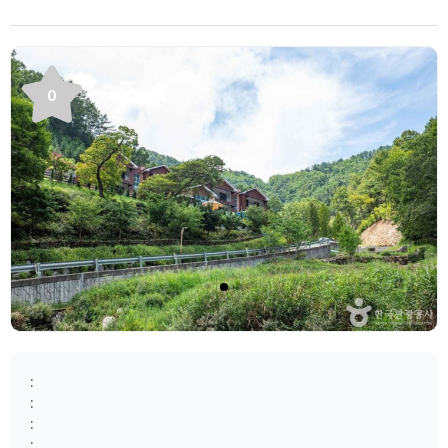
0
:
:
:
: