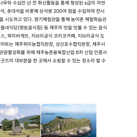
 나무와 수십만 년 전 화산활동을 통해 형성된 s급의 자연
관석, 촛대석을 비롯해 상석류 200여 점을 수집하여 전시
원을 시도하고 있다. 향기체험관을 통해 농어촌 체험학습관
들네식당(향토음식점) 등 제주의 맛을 맛볼 수 있는 음식
벅스, 파리바게뜨, 지브리공식 코리코카페, 지브리공식 도
관광마트는 제주위미농협직판장, 성산포수협직판장, 제주시
촌관광활성화를 위해 제주농촌융복합산업 6차 산업 인증사
굿즈의 대부분을 한 곳에서 쇼핑할 수 있는 장소라 할 수