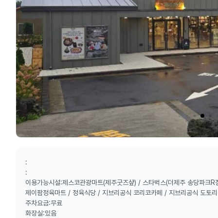
:
:
이용가능시설:제스코관광마트(제주굿즈샾) / 스타벅스(더제주 송당파크R점)
제이팜정육마트 / 정육식당 / 지브리공식 코리코카페 / 지브리공식 도토리
주차요금:무료
화장실:있음