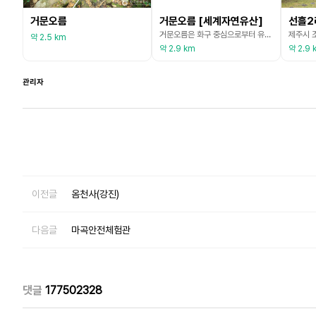
거문오름
거문오름 [세계자연유산]
선흘2
거문오름은 화구 중심으로부터 유출된 용암류의 침식계곡은 도내 최대 규모로서 전방으로 유선형의 골짜기를 이루며 약 4㎞ 정도 연속되어 나타난다. 오름 동남쪽의 목장지에는 화구 없는 화산체인 용암암설류의 원뿔꼴 언덕들이 집중 분포 구좌읍 송당리에 있는 거미오름을 일명 동검은오름이라고 하는데, 이는 이오름(서검은오름)과 구별하기 위한 호칭이라고 한다. 지역주민들 사이에는 분화구의 별칭으로 거물창(거멀창) 이라고 불리기도 하고, 숲으로 덮여 검게 보인다 하여
약 2.5 km
약 2.9 km
약 2.9 
관리자
이전글
옴천사(강진)
다음글
마곡안전체험관
댓글
177502328