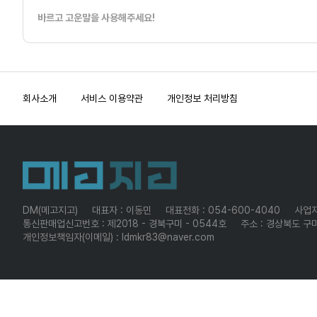
바르고 고운말을 사용해주세요!
회사소개
서비스 이용약관
개인정보 처리방침
DM(메고지고)
대표자 : 이동민
대표전화 : 054-600-4040
사업자
통신판매업신고번호 : 제2018 - 경북구미 - 0544호
주소 : 경상북도 구미
개인정보책임자(이메일) : ldmkr83@naver.com