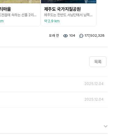
리마을
제주도 국가지질공원
제주시 조천읍에 속하는 선흘 2리는 해발고도 200m~400m의 중산간 평지에 자리한 마을이다. 선흘이란 이름은 잡풀이 우거진 넓은 돌밭, 즉 곶자왈에서 유래한 이름으로 추측된다. 마을 내에는 곶자왈 외에도 알밤 오름, 윗밤 오름, 우진 제비 오름, 거문 오름, 부대 오름, 민 오름, 부소 오름 등 다수의 오름이 분포한다. 특히 거문 오름은 유네스코가 선정한 세계 자연유산으로, 선흘 2리는 이를 보존하기 위한 세계 자연유산마을로 지정돼 다양한 생태활동이
제주도는 한반도 서남단에서 남쪽으로 약 90㎞ 떨어져 있는 대륙붕 위의 화산섬으로 화산분출물로 형성되었다. 화산지형이 원형 그대로 잘 보존돼 지구과학적 가치가 크고, 경관도 아름답다. 제주도는 이 가운데 경관이 뛰어난 명소 9곳(한라산, 성산일출봉, 만장굴, 서귀포층, 산방산과 용머리해안, 수월봉, 중문 대포해안 주상절리대, 천지연폭포)을 유네스코 세계지질공원 네트워크(GGN)에 세계지질공원으로 인증받았다. 유네스코가 지원하는 세계지질공원은 지질학적으로
km
약 2.9 km
오래 전
104
177,502,328
목록
2025.12.04
2025.12.04