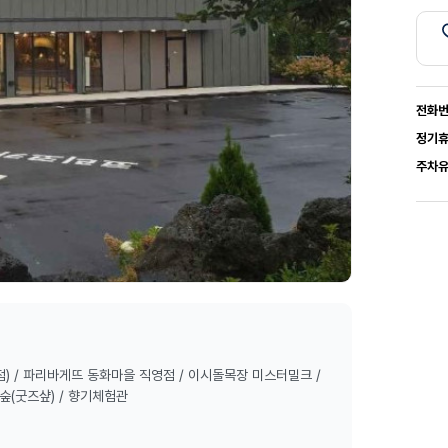
전화
정기
주차
 / 파리바게뜨 동화마을 직영점 / 이시돌목장 미스터밀크 /
숲(굿즈샾) / 향기체험관