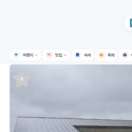
여행지
맛집
숙박
축제
국내여행지
국내맛집
0
휴게소
고수의레시피
전기충전소
음식용어사전
식물도감