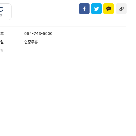
0
번호
064-743-5000
휴일
연중무휴
유무