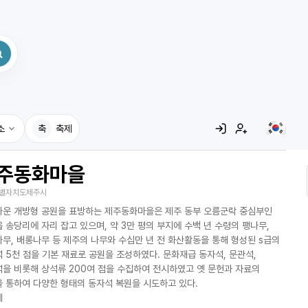
소
축
축제
주동화마을
집
별자치도제주시
레시피
운 개방형 공원을 표방하는 제주동화마을은 제주 동부 오름군락 중심부인
어사전
 송당리에 자리 잡고 있으며, 약 3만 평의 부지에 수백 년 수령의 팽나무,
무, 배롱나무 등 제주의 나무와 수십만 년 전 화산활동을 통해 형성된 s급의
 5천 점을 기본 재료로 공원을 조성하였다. 문화재급 동자석, 문관석,
을 비롯해 상석류 200여 점을 수집하여 전시하였고 옛 문헌과 자료의
 통하여 다양한 형태의 동자석 복원을 시도하고 있다.
체