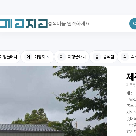
최근 검색어
전체삭제
여행플래너
최근 검색어가 없습니다.
여
여행지
여
여행플래너
음
음식점
숙
숙
제
국내여행지
국내맛
제주특
휴게소
고수의
제주다
전기충전소
음식용
구좌읍
조록나
식물도감
자연석
촛대석
고증을
향기