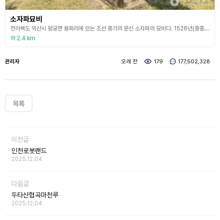
소자파묘비
전라북도 익산시 왕궁면 용화리에 있는 조선 중기의 문신 소자파의 묘비다. 1526년(중종 21)에 건립되었으며 진주소씨 익산종중에서 관리하고 있다. 비신은 대리석으로 높이 165㎝, 너비 93㎝, 두께 23㎝이다. 화강암으로 된 대석은 가로 136㎝, 세로 98㎝, 높이 73㎝이며, 전면과 후면은 2개의 정사각형 안에 용화문을, 윗부분은 연판문으로 장식하였다. 4각의 받침돌은 국화무늬를 조각하였다. 머릿돌은 앞·뒷면에 연꽃과 구름무늬를 새겨 넣었는데 그
약 2.4 km
관리자
오래 전
179
177,502,328
목록
이전글
인천로봇랜드
2025.12.04
다음글
두타산협곡마천루
2025.12.04