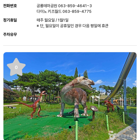
전화번호
공룡테마공원 063-859-4641~3
다이노 키즈월드 063-859-4775
정기휴일
매주 월요일 / 1월1일
※ 단, 월요일이 공휴일인 경우 다음 평일에 휴관
주차유무
0