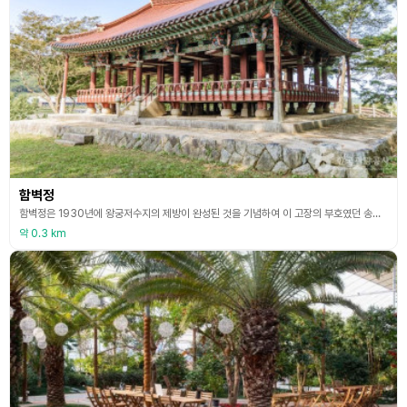
함벽정
함벽정은 1930년에 왕궁저수지의 제방이 완성된 것을 기념하여 이 고장의 부호였던 송병우[宋炳雨]가 건립하였다. 푸른빛이 감도는 저수지의 맑은 물을 그려 ‘함벽정’이란 이름을 붙였다. 특히 기둥 위의 공포는 이익공계의 양식을 따르고 있으나, 일반적으로 평주 위 공포의 쇠서가 전면으로만 돌출되는데 비해 이 건물에서는 좌우 대각선 방향으로도 돌출시켜 마치 귀기둥에서의 공포결구수법과 같이 짜여 특이한 형태를 이루고 있다. 주변 연지에는 중국에서 처음으로 백련
약 0.3 km