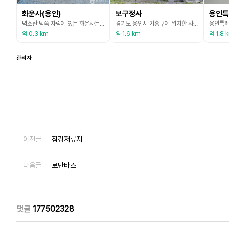
화운사(용인)
보구정사
멱조산 남쪽 자락에 있는 화운사는 비구니 사찰로, 대한불교조계종 제2 교구 본사인 용주사의 말사이다. 화운이란 명칭은 영산회상에서 부처님이 설법하는 자리에 꽃빛 구름이 피어났다는 데서 따온 것이다. 화운사는 수원에 살던 거사 우암 차채윤이 1938년 창건해 승려 화응이 주지를 맡으면서 사격을 갖추게 되었다. 근대에 창건된 사찰로 경내에는 특기할 만한 당우는 없고 경기도 유형문화재로 지정된 용인화운사목조여래 (아미타, 약사) 좌상이 있다. 이 불상들은 김
경기도 용인시 기흥구에 위치한 사찰이다. 보구정사란 부처님의 말씀과 법을 영원히 지키고 보호하겠다는 뜻이 담겨 있다. 무엇보다 보구정사는 7080 콘서트를 겸한 연빛 축제가 열리는 사찰로 유명하다. 7080년대 인기곡을 산사에 울리는 통기타 소리와 함께 즐길 수 있다. 빛의 축제인 루미나리에게 함께 열려 용인의 야경 명소로 사랑받는다.
약 0.3 km
약 1.6 km
약 1.8 
관리자
이전글
침강저류지
다음글
로만바스
댓글
177502328