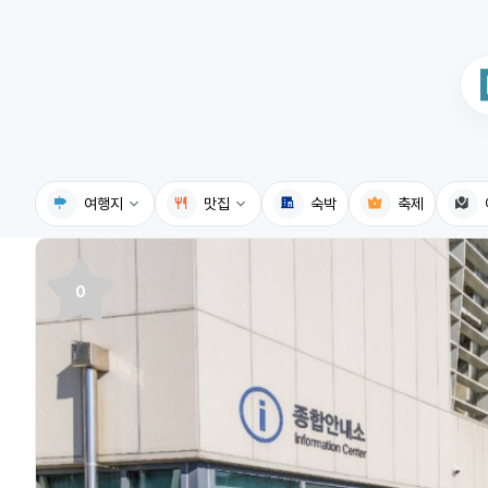
여행지
맛집
숙박
축제
국내여행지
국내맛집
0
휴게소
고수의레시피
전기충전소
음식용어사전
식물도감