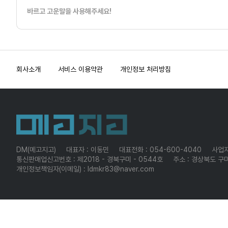
바르고 고운말을 사용해주세요!
회사소개
서비스 이용약관
개인정보 처리방침
DM(메고지고)
대표자 : 이동민
대표전화 : 054-600-4040
사업자
통신판매업신고번호 : 제2018 - 경북구미 - 0544호
주소 : 경상북도 구미
개인정보책임자(이메일) : ldmkr83@naver.com