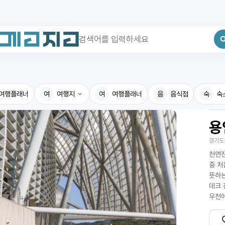
최근 검색어
전체삭제
여행플래너
최근 검색어가 없습니다.
여
여행지
여
여행플래너
음
음식점
숙
숙
용
국내여행지
국내맛
경기도
휴게소
고수의
천연잔
전기충전소
음식용
중 처
뜻하는
식물도감
데크 
우천에