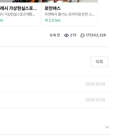
용인특례시 가상현실스포츠체험센터
로만바스
용인특례시 가상현실스포츠체험센터는 경기도 최초로 설립된 VR(Virtual Reality) 스포츠 체험 시설이다. 장애인과 비장애인 누구나 즐길 수 있도록 다양한 가상현실 스포츠를 체험할 수 있는 공간으로, 첨단 기술을 활용하여 재미와 건강을 동시에 만족시킬 수 있다.
자연에서 즐기는 프리미엄 온천 스폿이다. 찜질방, 사우나, 목욕탕, 불한증막, 워터파크가 모여있다. 서울에서 가장 가까운 온천으로 다양한 부대시설과 편의시설로 전통과 현대를 아우르는 복합 온천문화 공간이다. 목욕과 온천욕을 즐겼던 로마인들이 영국을 지배하며 만든 공중목욕탕이 고대 도시 바스(Bath)의 기원이다. 주변 관광지로는 한국민속촌, 한택식물원, 와우정사, 백남준아트센터 등이 있다.
km
약 2.0 km
오래 전
273
177,502,328
목록
2025.12.04
2025.12.04