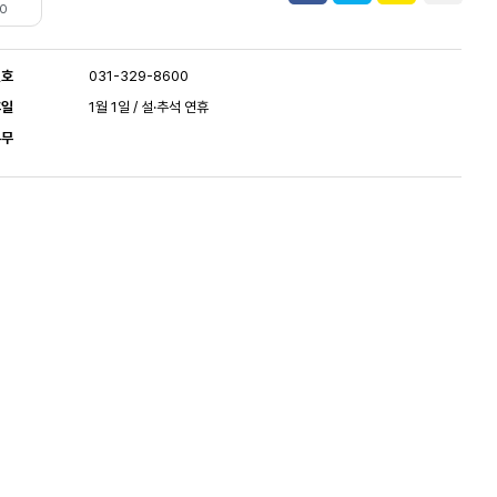
0
번호
031-329-8600
휴일
1월 1일 / 설·추석 연휴
유무