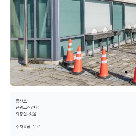
등산로:
관광코스안내:
화장실: 있음
주차요금: 무료