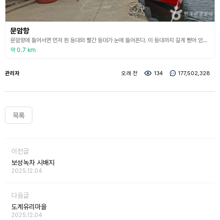
문암항
문암항에 들어서면 먼저 흰 등대와 빨간 등대가 눈에 들어온다. 이 등대까지 길게 뻗어 있는 방파제는 바다 끝을 향해 산책하는 신비로운 즐거움을 준다. 작지만 깔끔하게 정비된 항구에는 각자의 배 이름이 적힌 하얀 건물들이 눈길을 끈다. 그물을 손질하고 보관하는 물양장과 더불어 선상낚시를 즐긴 사람들이 회를 먹을 수 있도록 휴게실로 운영되고 있는 건물이다. 문암항은 가자미 배낚시로 유명한 항구다. 문암항 바로 뒤편에 있는 암석지대인 능파대가 바다와 어우러져
약 0.7 km
관리자
오래 전
134
177,502,328
목록
이전글
보성녹차 시배지
2025.12.04
다음글
도계유리마을
2025.12.04