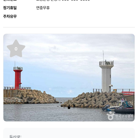
정기휴일
연중무휴
주차유무
0
등산로: