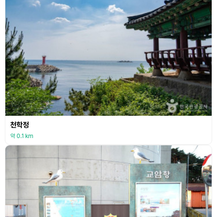
천학정
약 0.1 km