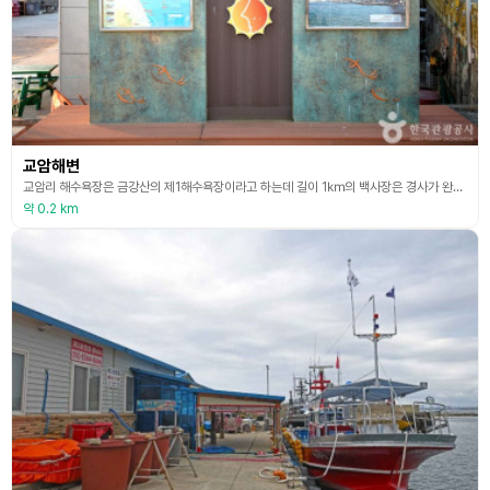
교암해변
교암리 해수욕장은 금강산의 제1해수욕장이라고 하는데 길이 1㎞의 백사장은 경사가 완만하고 모래질이 좋다. 교암항 방향으로 방파제 너머 산 아래 솔숲에는 천학정이 있고 남쪽 3㎞ 거리엔 관동팔경 중의 하나인 청간정이 있어 해수욕과 함께 뛰어난 자연경관도 즐길 수 있다. 근처 문암항에서 교암해변 방향을 바라보면 해변 너머 설악산과 울산바위가 파노라마 사진처럼 멋진 자태를 뽐내고 있다. 해안의 유영폭이 좁아 수영 한계선을 넘지 않도록 유의하여야 한다. 해안
약 0.2 km