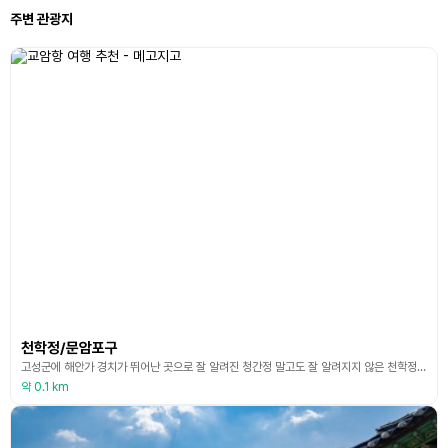
주변 관광지
천학정/문암포구
고성군에 해안가 경치가 뛰어난 곳으로 잘 알려진 청간정 말고도 잘 알려지지 않은 천학정이 있는데, 청간정에서 북으로 10분 정도 달려 아야진 고개를 넘어 교암리라는 마을에 위치하고 있다. 천학정은 1931년 지방유지 한치응, 최순문, 김성운 등이 발의하여 정면 2칸, 측면 2칸, 겹처마 팔각지붕의 단층으로 건립되었으며 정자의 정면에는 천학정 현판이 게판 되어 있고, 정자 내에는 천학정기와 그 좌측으로 천학정 시판이 게판 되어 있다. 천학정은 동해의 신비
약 0.1 km