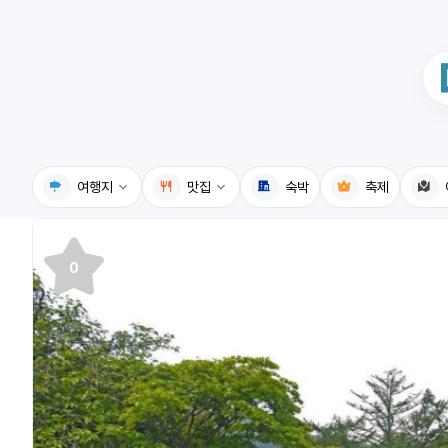
여행지
맛집
숙박
축제
국내여행지
국내맛집
0
휴게소
고수의레시피
전기충전소
음식용어사전
식물도감