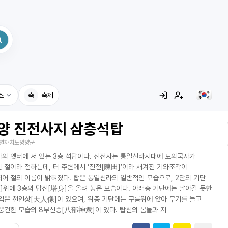
소
축
축제
양 진전사지 삼층석탑
집
별자치도양양군
레시피
의 옛터에 서 있는 3층 석탑이다. 진전사는 통일신라시대에 도의국사가
어사전
 절이라 전하는데, 터 주변에서 ‘진전[陳田]’이라 새겨진 기와조각이
어 절의 이름이 밝혀졌다. 탑은 통일신라의 일반적인 모습으로, 2단의 기단
]위에 3층의 탑신[塔身]을 올려 놓은 모습이다. 아래층 기단에는 날아갈 듯한
입은 천인상[天人像]이 있으며, 위층 기단에는 구름위에 앉아 무기를 들고
웅건한 모습의 8부신중[八部神衆]이 있다. 탑신의 몸돌과 지