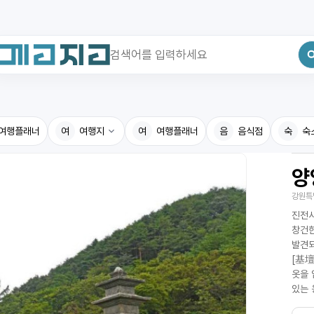
최근 검색어
전체삭제
여행플래너
최근 검색어가 없습니다.
여
여행지
여
여행플래너
음
음식점
숙
숙
양
국내여행지
국내맛
강원특
휴게소
고수의
진전사
전기충전소
음식용
창건한
발견되
식물도감
[基壇
옷을 
있는 