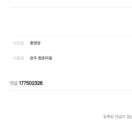
이전글
풍영정
다음글
광주 평촌마을
댓글
177502328
등록된 댓글이 없