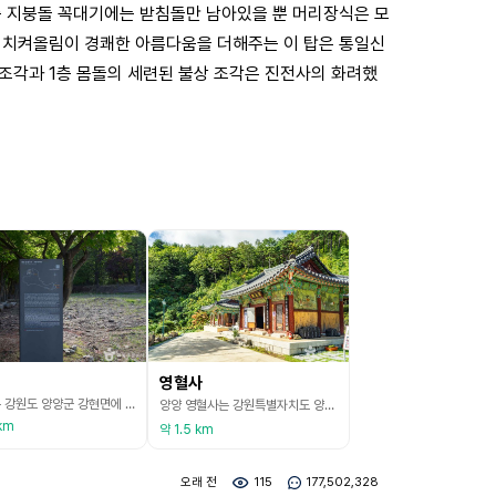
층 지붕돌 꼭대기에는 받침돌만 남아있을 뿐 머리장식은 모
의 치켜올림이 경쾌한 아름다움을 더해주는 이 탑은 통일신
조각과 1층 몸돌의 세련된 불상 조각은 진전사의 화려했
영혈사
진전사는 강원도 양양군 강현면에 위치한 절로 통일신라시대인 8세기 후반에 도의선사가 창건했다. 도의선사는 신라에 선종(개인 수양을 중시하는 불교 종파)을 처음 들여온 인물이다. 당나라 유학 후 고국에 돌아와 선종을 소개했으나, 교종(교리를 중시하는 불교 종파)을 중시하는 분위기에 뜻을 펼치지 못하고 이곳에서 수도하다가 입적했다. 진전사는 ‘삼국유사’를 쓴 일연스님이 14살 때 출가한 절로도 유명하다. 그 뒤 절이 없어진 시기는 알 수 없고 폐사지로 남아
양양 영혈사는 강원특별자치도 양양군 양양읍 설악산 동남쪽 관모봉에 위치한 신흥사의 말사로서 689년(신라 신문왕 9) 원효대사가 창건하였다. 원효대사는 687년 설악산에 일출암(日出庵)을 세웠으며 2년 후 청련암과 함께 이 절을 세웠다고 전한다. 그러나 원효대사는 686년에 입적하였으므로 절을 세운 뒤 창건주로 모신 것으로 추정된다. 원효대사가 입적했다고 하는 혈사(穴寺)를 사찰 측에서는 형혈사라고 말하고 있다. 이 절에는 특히 약수가 유명해서 이에
km
약 1.5 km
오래 전
115
177,502,328