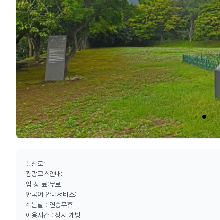
등산로:
관광코스안내:
입 장 료:무료
한국어 안내서비스:
쉬는날 : 연중무휴
이용시간 : 상시 개방