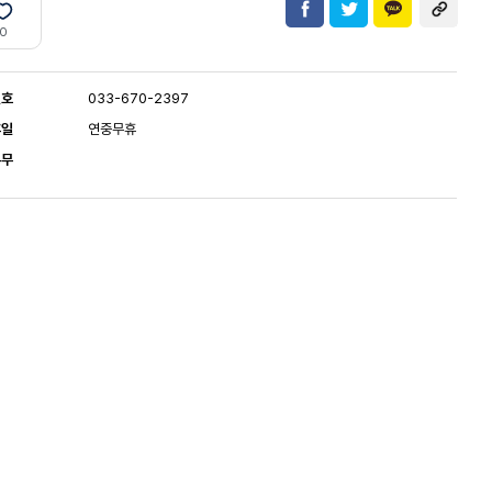
0
번호
033-670-2397
휴일
연중무휴
유무