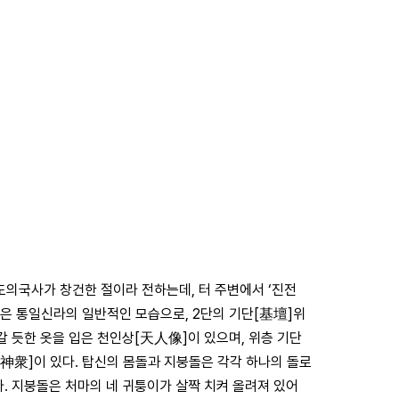
도의국사가 창건한 절이라 전하는데, 터 주변에서 ‘진전
탑은 통일신라의 일반적인 모습으로, 2단의 기단[基壇]위
갈 듯한 옷을 입은 천인상[天人像]이 있으며, 위층 기단
神衆]이 있다. 탑신의 몸돌과 지붕돌은 각각 하나의 돌로
. 지붕돌은 처마의 네 귀퉁이가 살짝 치켜 올려져 있어