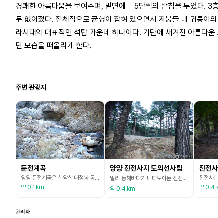
경쾌한 아름다움을 보여주며, 밑면에는 5단씩의 받침을 두었다. 3
두 없어졌다. 전체적으로 균형이 잡혀 있으면서 지붕돌 네 귀퉁이
라시대의 대표적인 석탑 가운데 하나이다. 기단에 새겨진 아름다운 
던 모습을 떠올리게 한다.
주변 관광지
둔전계곡
양양 진전사지 도의선사탑
진전사
양양 둔전계곡은 설악산 대청봉 동쪽 산자락에서 발원해 동해로 흐르는 물줄기를 따라 천혜의 오지로 알려진 계곡이다. 둔전계곡의 이름은 둔전이지만 그 물길은 둔전리와 간곡리, 석교리를 흐르고 있다. 높은 산, 맑은 물가에 자리 잡은 둔전 계곡 내에 있는 저수지에는 산천어 등 각종 민물 어류들이 서식하고 있어 낚시를 즐기러 오는 사람들이 많다. 둔전계곡에는 진전사지 3층석탑, 진전사부도, 영혈사, 양양향교, 양양남대천, 낙산사 등 다양한 관광지가 있어서
멀리 동해바다가 내다보이는 진전사터 안의 작은 언덕 위에 서 있는 탑으로, 진전사를 창건한 도의선사의 묘탑으로 추정된다. 도의는 선덕왕 5년(784)에 당에서 유학하고 헌덕왕 13년(821)에 귀국하여 선종을 펼치려 하였으나, 당시는 교종만을 중요시하던 때라 두각을 나타내지 못하고 이 절로 들어와 수도하다가 입적하였다. 이 탑은 일반적인 다른 탑과는 달리 8 각형의 탑신(塔身)을 하고 있으면서도, 그 아랫부분이 석탑에서와 같은 2단의 4각 기단(基壇)을
약 0.1 km
약 0.4 
약 0.4 km
관리자