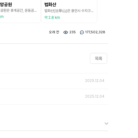
앙공원
법화산
죽전중앙공원은 휴게공간, 운동공간, 놀이마당, 바닥분수, 잔디광장 등으로 조성되어 있다. 여름에는 바닥분수를 운영해 아이들이 시원하게 뛰어놀기 안성맞춤이다. 곳곳에 운동기구도 설치되어 있어 체력단련을 해도 좋고, 벤치에 앉아 공원의 풍경을 감상해도 좋은 곳이다. 죽전중앙공원에서는 선사시대부터 조선시대까지 이 지역의 역사를 엿볼 수 있다. 이곳은 죽전택지개발지구 조성 당시 발굴된 유물과 유적들을 복원하여 공원 내에 전시하고 있다.
법화산(法華山)은 용인시 수지구 죽전동, 기흥구 마북동, 청덕동, 언남동과 처인구 모현면 오산리 등 3개 구 모두에 걸쳐있는 385.2m의 산이다. 법화산의 이름은 법화경에서 따왔고 이곳에서 흐른 물이 탄천이 되었으며 소나무가 많이 자라고 있다. 정상까지 소요시간은 왕복 1시간 30분~2시간 정도 소요되며, 입구에서부터 3.2㎞ 오르면 정상이다.
km
약 2.8 km
오래 전
235
177,502,328
목록
2025.12.04
2025.12.04