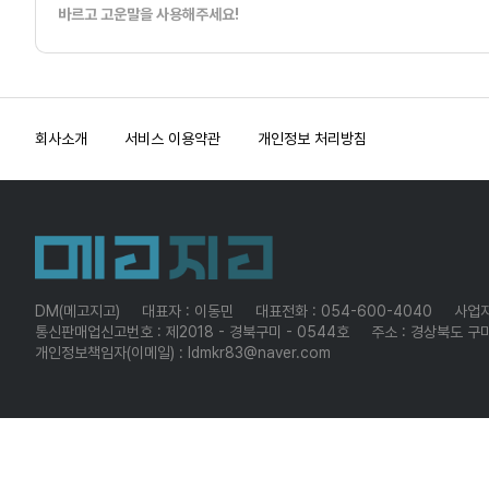
바르고 고운말을 사용해주세요!
회사소개
서비스 이용약관
개인정보 처리방침
DM(메고지고)
대표자 : 이동민
대표전화 : 054-600-4040
사업자
통신판매업신고번호 : 제2018 - 경북구미 - 0544호
주소 : 경상북도 구미
개인정보책임자(이메일) : ldmkr83@naver.com