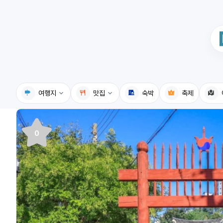
여행지
맛집
숙박
축제
국내여행지
국내맛집
0
휴게소
고수의레시피
전기충전소
음식용어사전
식물도감