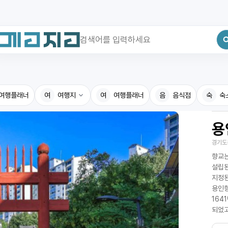
최근 검색어
전체삭제
여행플래너
최근 검색어가 없습니다.
여
여행지
여
여행플래너
음
음식점
숙
숙
용
국내여행지
국내맛
경기도
휴게소
고수의
향교는
전기충전소
음식용
설립된
지정된
식물도감
용인향
164
되었고