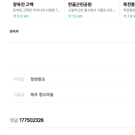
장욱진 고택
만골근린공원
죽전중
장욱진 고택은 우리나라 서양화 1세대인 장욱진(1917~1990) 화백이 1986년부터 1990년 작고할 때까지 거주하며 작품 활동을 한 곳이다. 고택은 조선시대 말기 경기도 전통 민가의 튼 ㅁ자 형태로, 안채와 사랑채, 광으로 구성되어 있다. 장 화백이 직접 수리해 작업실과 거주 공간으로 사용했으며, 경내에는 일부 한옥을 개조한 찻집 ‘집운헌’이 있다. 한옥은 현재 유족들이 설립한 장욱진미술문화재단에서 관리하고 있다. 한옥 뒤편에는 약 50평 규모의
신갈역 2번 출구에서 기흥도서관 방향으로 연결된다. 물놀이형 수경시설과 대규모 놀이터가 구비되어 있어 어린이 동반 이용객들이 많다. 특히 대형 미끄럼틀이 있는 어린이 놀이터가 인기를 얻고 있다. 이용수칙 상, 10세 이하 어린이만 이용 가능하고 5세 이하는 보호자 동반 시에만 이용 가능하다. 또한 분수대와 야외테이블, 벤치가 곳곳에 설치되어 있어 누구나 여유롭게 산책하며 휴식을 취할 수 있다. 반려동물의 경우, 목줄 착용 등의 펫티켓을 지키면 반려동물
약 0.6 km
약 1.2 km
약 2.8 
관리자
이전글
청양향교
다음글
제주 청수마을
댓글
177502328