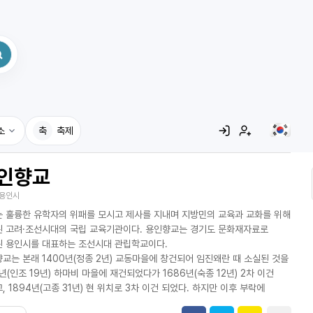
소
축
축제
인향교
집
용인시
레시피
 훌륭한 유학자의 위패를 모시고 제사를 지내며 지방민의 교육과 교화를 위해
어사전
 고려·조선시대의 국립 교육기관이다. 용인향교는 경기도 문화재자료로
 용인시를 대표하는 조선시대 관립학교이다.
교는 본래 1400년(정종 2년) 교동마을에 창건되어 임진왜란 때 소실된 것을
1년(인조 19년) 하마비 마을에 재건되었다가 1686년(숙종 12년) 2차 이건
, 1894년(고종 31년) 현 위치로 3차 이건 되었다. 하지만 이후 부락에