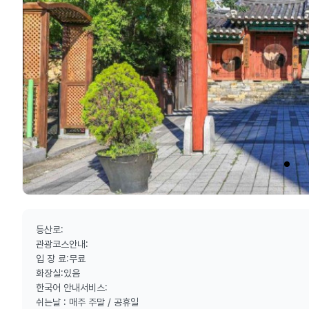
등산로:
관광코스안내:
입 장 료:무료
화장실:있음
한국어 안내서비스:
쉬는날 : 매주 주말 / 공휴일