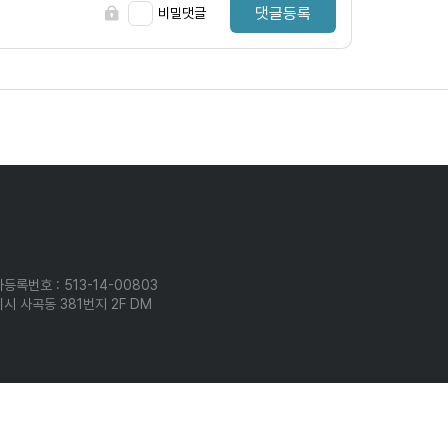
댓글등록
비밀댓글
등록번호 : 513-14-00803
시 사곡동 381번지 2F DM