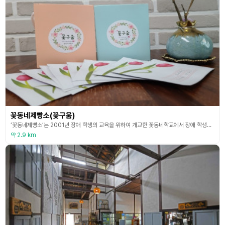
꽃동네제빵소(꽃구움)
‘꽃동네제빵소’는 2001년 장애 학생의 교육을 위하여 개교한 꽃동네학교에서 장애 학생들의 직업 훈련과 자립을 위하여 세워진 꽃동네학교 학교기업(2012 개관: 제과제빵분야)과 연계한 지역주민사업체로 음성군 관광기념품 사업을 신청하여 2021년 음성군 관광두레 주민사업체로 선정되었다. ‘꽃동네제빵소’는 HACCP 시설을 갖추어 60여 종의 제과제빵 제품을 생산하며 꽃동네학교 교사, 재학생, 졸업생, 꽃동네학교 학교기업에 취업하여 근무 중인 근로자(꽃동네
약 2.9 km