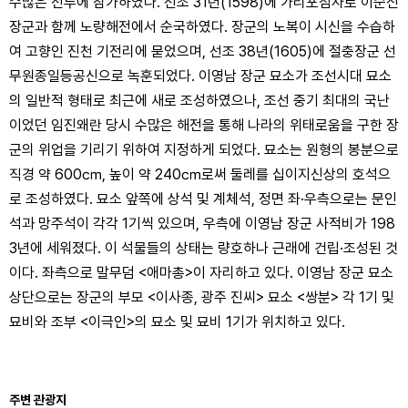
수많은 전투에 참가하였다. 선조 31년(1598)에 가리포첨사로 이순신
장군과 함께 노량해전에서 순국하였다. 장군의 노복이 시신을 수습하
여 고향인 진천 기전리에 묻었으며, 선조 38년(1605)에 절충장군 선
무원종일등공신으로 녹훈되었다. 이영남 장군 묘소가 조선시대 묘소
의 일반적 형태로 최근에 새로 조성하였으나, 조선 중기 최대의 국난
이었던 임진왜란 당시 수많은 해전을 통해 나라의 위태로움을 구한 장
군의 위업을 기리기 위하여 지정하게 되었다. 묘소는 원형의 봉분으로
직경 약 600㎝, 높이 약 240㎝로써 둘레를 십이지신상의 호석으
로 조성하였다. 묘소 앞쪽에 상석 및 계체석, 정면 좌·우측으로는 문인
석과 망주석이 각각 1기씩 있으며, 우측에 이영남 장군 사적비가 198
3년에 세워졌다. 이 석물들의 상태는 량호하나 근래에 건립·조성된 것
이다. 좌측으로 말무덤 <애마총>이 자리하고 있다. 이영남 장군 묘소
상단으로는 장군의 부모 <이사종, 광주 진씨> 묘소 <쌍분> 각 1기 및
묘비와 조부 <이극인>의 묘소 및 묘비 1기가 위치하고 있다.
주변 관광지