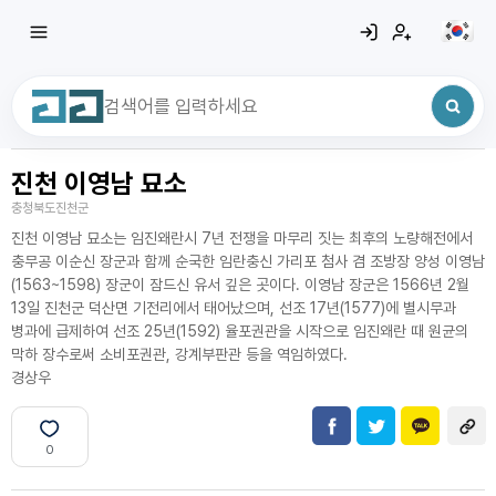
진천 이영남 묘소
최근 검색어
전체삭제
충청북도진천군
최근 검색어가 없습니다.
진천 이영남 묘소는 임진왜란시 7년 전쟁을 마무리 짓는 최후의 노량해전에서
충무공 이순신 장군과 함께 순국한 임란충신 가리포 첨사 겸 조방장 양성 이영남
(1563~1598) 장군이 잠드신 유서 깊은 곳이다. 이영남 장군은 1566년 2월
13일 진천군 덕산면 기전리에서 태어났으며, 선조 17년(1577)에 별시무과
병과에 급제하여 선조 25년(1592) 율포권관을 시작으로 임진왜란 때 원균의
막하 장수로써 소비포권관, 강계부판관 등을 역임하였다.
경상우
0