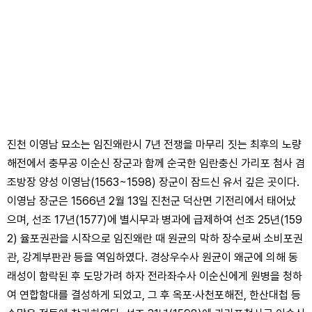
진천 이영남 묘소는 임진왜란시 7년 전쟁을 마무리 짓는 최후의 노량
해전에서 충무공 이순신 장군과 함께 순국한 임란충신 가리포 첨사 겸
조방장 양성 이영남(1563~1598) 장군이 잠드신 유서 깊은 곳이다.
이영남 장군은 1566년 2월 13일 진천군 덕산면 기전리에서 태어났
으며, 선조 17년(1577)에 별시무과 병과에 급제하여 선조 25년(159
2) 율포권관을 시작으로 임진왜란 때 원균의 막하 장수로써 소비포권
관, 강계부판관 등을 역임하였다. 경상우수사 원균이 왜군에 의해 동
래성이 함락된 후 도망가려 하자 전라좌수사 이순신에게 원병을 청하
여 연합함대를 결성하게 되었고, 그 후 옥포·사천포해전, 한산대첩 등