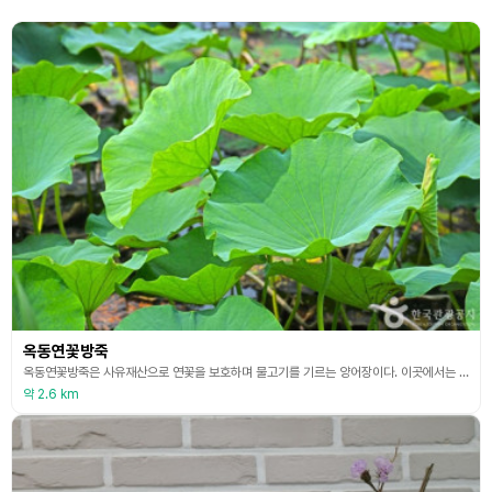
옥동연꽃방죽
옥동연꽃방죽은 사유재산으로 연꽃을 보호하며 물고기를 기르는 양어장이다. 이곳에서는 매년 꽃피는 7월 말~8월경이면 진천군 덕산면 옥동방죽 3만여㎡에 연한 분홍색의 홍련부터 순백색의 백련까지 연꽃향연을 감상할 수 있다. 진흙 속에서 자라면서도 청결하고 고귀한 식물로 연못에서 자라고 논밭에서 재배하기도 한다. 연꽃은 ‘순결’, ‘청정’ 등의 꽃말을 지니고 있으며, 연꽃과 연잎, 연뿌리 등은 한의학에서 볼 때 많은 효능을 가진 다년생 식물이다.
약 2.6 km