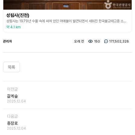
성림사(진천)
성림사는 1979년 수풀 속에 싸여 있던 마애불이 발견되면서 세워진 한국불교태고종 소속의 사찰이다. 절 앞의 편평한 밭에서 와편과 토기, 자기편이 많이 출토되는 것으로 보아 이곳이 옛 절터임은 분명하며, 고려시대의 마애여래좌상이 있는 것으로 보아 고려시대의 절터로 추정된다. 성림사는 이전에는 작은 약사전과 양옥의 요사가 있는 작은 암자였으나, 최근에 불사를 일으켜서 법당을 새로 증축하였다.
약 4.1 km
관리자
오래 전
150
177,502,328
목록
이전글
갈계숲
2025.12.04
다음글
충장로
2025.12.04