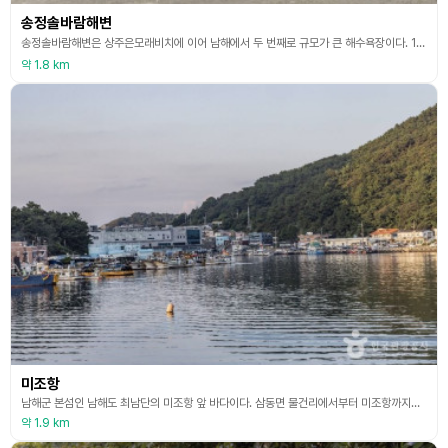
송정솔바람해변
송정솔바람해변은 상주은모래비치에 이어 남해에서 두 번째로 규모가 큰 해수욕장이다. 100년 이상 된 소나무가 있으며, 송정마을과 송남마을 두 마을이 이어져 있는 해변으로 조선 말 금산과 대곡산 등의 산림을 보호하기 위해 통영 산림감시통제부 산하의 감시초소인 정자를 송정(松停)으로 부른 것이 연유가 되어, 국도 19호선 남해의 명산 금산과 천혜의 해수욕장인 상주와 송정을 찾는 도로변 윗편의 송정마을이 되었다. 송정해수욕장은 2020년 1월, 캠핑객이 머물
약 1.8 km
미조항
남해군 본섬인 남해도 최남단의 미조항 앞 바다이다. 삼동면 물건리에서부터 미조항까지의 해안도로는 철 따라 색다른 느낌을 주는 바다와 섬, 기암괴석 등 남해바다의 절경을 감상하기에 더없이 좋을 뿐만 아니라 낚시터로도 유명하다. 19번 국도의 종점에 있는 미조항은 남해의 어업전진기지로, 금산과 푸른 바다가 어우러져 그림처럼 아름다운 어항이다. 미조항에서 뒤쪽으로 난 도로로 들어서면 팔랑마을에서 설리마을, 송정해수욕장으로 이어지는 해안 드라이브코스가 나타나
약 1.9 km