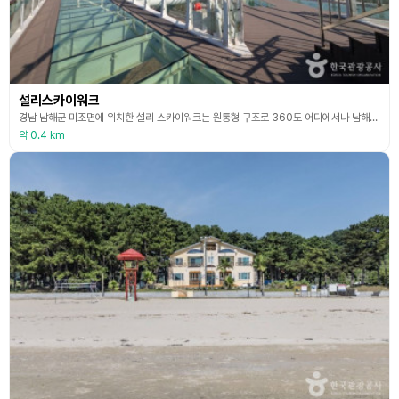
설리스카이워크
경남 남해군 미조면에 위치한 설리 스카이워크는 원통형 구조로 360도 어디에서나 남해바다를 조망할 수 있는 곳이다. 국내 최초 ‘비대칭형 캔틸레버 교량’으로 지어진 스카이워크는 약 36m 높이에 폭 4.5m, 총길이 79m의 구조물로 되어있으며, ‘한쪽 끝은 고정되고 다른 끝은 받쳐지지 아니한 상태로 있는 보’를 뜻하는 ‘캔틸레버’, 이 설리 스카이워크의 경우 43m로 전국에서 가장 긴 캔틸레버 구조물이라 할 수 있다. 스릴 넘치는 ‘스윙 그네’는 인도
약 0.4 km