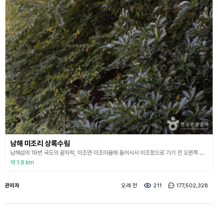
남해 미조리 상록수림
남해섬의 19번 국도의 끝자락, 미조면 미조마을에 들어서서 미조항으로 가기 전 오른쪽 언덕에는 울창한 상록수림이 있다. 낮에도 숲속에서는 햇빛을 보기 어렵다는 미조 상록수림이 조성된 동기는 마을의 해풍을 막기 위해 방풍림으로 조성된 어부림이다. 낙엽수 밑으로 후박나무, 돈나무, 사스레피나무 등이 자라고 있고 바닥에는 자금우가 많다. 낙엽 활엽수로는 느티나무, 팽나무, 말채나무, 소사나무, 돌백나무, 쉬나무, 이팝나무가 자라고 사이사이에 조룩싸리, 생강나
약 1.9 km
관리자
오래 전
211
177,502,328