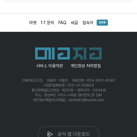
마켓
1:1 문의
FAQ
새글
접속자
349
서비스 이용약관
개인정보 처리방침
DM(메고지고)
대표자 : 이동민
대표전화 : 054-600-4040
사업자등록번호 : 513-14-00803
통신판매업신고번호 : 제2018 - 경북구미 - 0544호
주소 : 경상북도 구미시 사곡동 381번지 2F DM
개인정보책임자(이메일) : ldmkr83@naver.com
공식 앱 다운로드