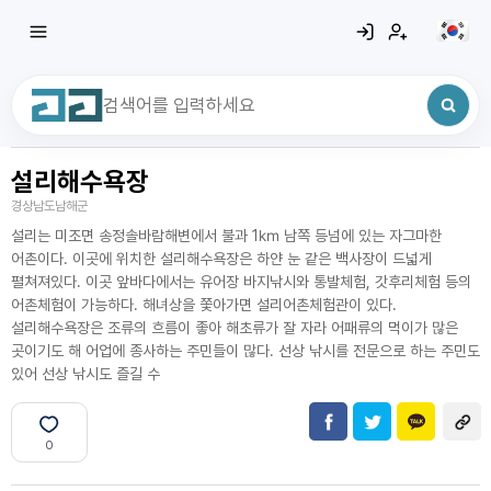
설리해수욕장
최근 검색어
전체삭제
경상남도남해군
최근 검색어가 없습니다.
설리는 미조면 송정솔바람해변에서 불과 1㎞ 남쪽 등넘에 있는 자그마한
어촌이다. 이곳에 위치한 설리해수욕장은 하얀 눈 같은 백사장이 드넓게
펼쳐져있다. 이곳 앞바다에서는 유어장 바지낚시와 통발체험, 갓후리체험 등의
어촌체험이 가능하다. 해녀상을 쫓아가면 설리어촌체험관이 있다.
설리해수욕장은 조류의 흐름이 좋아 해초류가 잘 자라 어패류의 먹이가 많은
곳이기도 해 어업에 종사하는 주민들이 많다. 선상 낚시를 전문으로 하는 주민도
있어 선상 낚시도 즐길 수
0