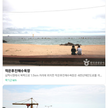
작은후진해수욕장
삼척시청에서 북쪽으로 1.5㎞ 거리에 위치한 작은후진해수욕장은 새천년해안도로를 끼고 있는 해변으로 아름답고 깨끗한 청정해변을 자랑한다. 삼척해수욕장과 붙어있으며, 낮은 야산을 뒤로한 아담한 어촌마을에 인접해 있다. 백사장 길이 150m, 수심 1~1.5m 정도이며, 옆에는 작은 항포구를 끼고 있어 가족 단위의 피서지로 적합하다. 바다에서는 해수욕과 스노클링을 즐기고 바위들 사이사이로 작은 게와 삿갓조개, 굴 등이 있어서 아이들과 함께 체험하기 좋다. 바
약 1.2 km