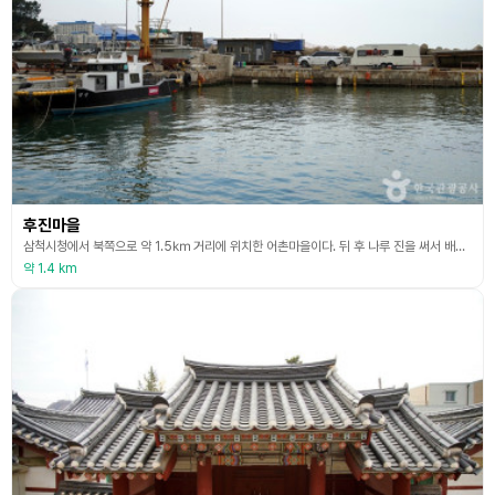
후진마을
삼척시청에서 북쪽으로 약 1.5㎞ 거리에 위치한 어촌마을이다. 뒤 후 나루 진을 써서 배가 다니는 뒷길을 뜻하는 후진 마을은 삼척시내 그리고 동해시와도 가까워 삼척·동해 시민들 뿐만 아니라 솔비치 리조트의 관광객 등 전국에서 많은 사람들이 찾는 곳이다. 언택트관광지 100선에 선정된 이사부길(해안도로)의 초입에 있으며 옆에는 작은 항포구를 끼고 있다. 후진마을에는 우거진 송림과 함께 연장 1.2㎞ 폭 100m의 백사장이 넓고 길게 뻗어있는 관내 최대의
약 1.4 km