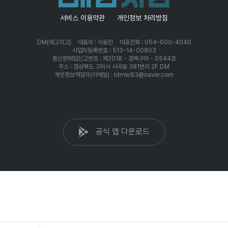
서비스 이용약관
개인정보 처리방침
DM(메고지고)
대표자 : 이동민
대표전화 : 054-600-4040
사업자등록번호 : 513-14-00803
통신판매업신고번호 : 제2018 - 경북구미 - 0544호
주소 : 경상북도 구미시 사곡동 381번지 2F DM
개인정보책임자(이메일) : ldmkr83@naver.com
공식 앱 다운로드