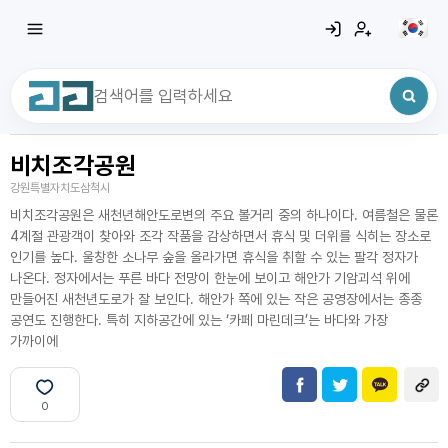
비치조각공원
최근 검색어
전체삭제
강원특별자치도삼척시
최근 검색어가 없습니다.
비치조각공원은 새천년해안도로변의 주요 볼거리 중의 하나이다. 여름철은 물론
4계절 관광객이 찾아와 조각 작품을 감상하면서 휴식 및 더위를 식히는 장소로
인기를 높다. 울창한 소나무 숲을 올라가면 휴식을 취할 수 있는 팔각 정자가
나온다. 정자에서는 푸른 바다 전망이 한눈에 보이고 해안가 기암괴석 위에
만들어진 새천년도로가 잘 보인다. 해안가 쪽에 있는 작은 공영장에서는 종종
공연도 진행한다. 특히 지하공간에 있는 ‘카페 마린데크’는 바다와 가장
가까이에
0