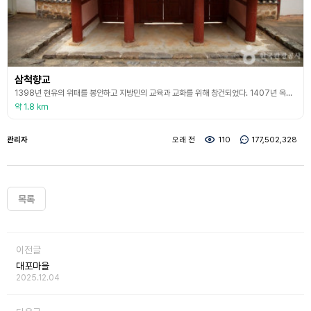
삼척향교
1398년 현유의 위패를 봉안하고 지방민의 교육과 교화를 위해 창건되었다. 1407년 옥서동 월계곡으로 이전하였다가 1468년 현재의 위치로 이건하였다. 현존하는 건물로는 정면 5칸, 측면 2칸의 맞배지붕으로 된 대성전, 정면 7칸, 측면 1칸의 명륜당을 비롯하여 동재, 서재, 동무, 서무, 숙청재, 장경실, 신삼문, 직청, 동서협문, 제기고 등이 있으며 향교 밖에는 홍살문과 비군이 있다. 대성전에는 우리나라 18현의 위패가 봉안되어 있다. 조선시대는
약 1.8 km
관리자
오래 전
110
177,502,328
목록
이전글
대포마을
2025.12.04