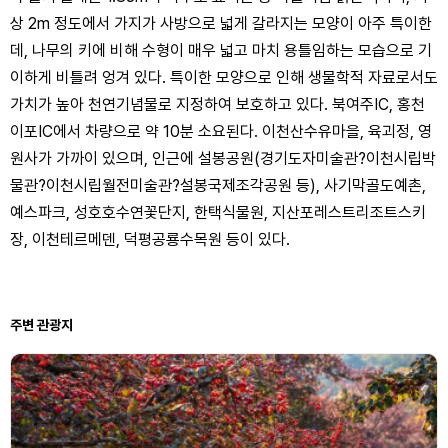
상 2m 정도에서 가지가 사방으로 넓게 갈라지는 모양이 아주 특이한
데, 나무의 키에 비해 수형이 매우 넓고 마치 용틀임하는 모습으로 기
이하게 비틀려 엉겨 있다. 특이한 모양으로 인해 생물학적 자료로서도
가치가 높아 천연기념물로 지정하여 보호하고 있다. 북여주IC, 홍천
이포IC에서 차량으로 약 10분 소요된다. 이천산수유마을, 육괴정, 영
원사가 가까이 있으며, 인근에 설봉공원(경기도자미술관?이천시립박
물관?이천시립월전미술관?설봉국제조각공원 등), 사기막골도예촌,
예스파크, 성호호수연꽃단지, 한택식물원, 지산포레스트리조트스키
장, 이천테르메덴, 덕평공룡수목원 등이 있다.
주변 관광지