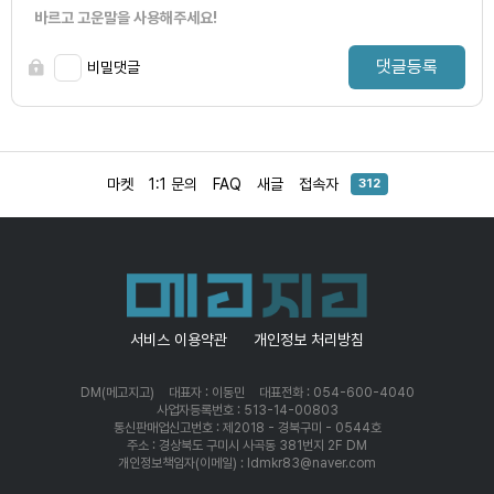
바르고 고운말을 사용해주세요!
댓글등록
비밀댓글
마켓
1:1 문의
FAQ
새글
접속자
312
서비스 이용약관
개인정보 처리방침
DM(메고지고)
대표자 : 이동민
대표전화 : 054-600-4040
사업자등록번호 : 513-14-00803
통신판매업신고번호 : 제2018 - 경북구미 - 0544호
주소 : 경상북도 구미시 사곡동 381번지 2F DM
개인정보책임자(이메일) : ldmkr83@naver.com