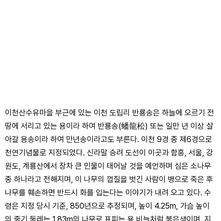
이천산수유마을 부근에 있는 이천 도립리 반룡송은 하늘에 오르기 전
땅에 서리고 있는 용이라 하여 반룡송(蟠龍松) 또는 일만 년 이상 살
아갈 용송이라 하여 만년송이라고도 부른다. 이천 9경 중 제6경으로
천연기념물로 지정되었다. 신라말 승려 도선이 이곳과 함흥, 서울, 강
원도, 계룡산에서 장차 큰 인물이 태어날 것을 예언하며 심은 소나무
중 하나라고 전해지며, 이 나무의 껍질을 벗긴 사람이 병으로 죽은 후
나무를 훼손하면 반드시 화를 입는다는 이야기가 내려 오고 있다. 수
령은 지정 당시 기준, 850년으로 추정되며, 높이 4.25m, 가슴 높이
의 줄기 둘레는 1.83m의 나무로 표피는 용 비늘처럼 붉은색이며, 지