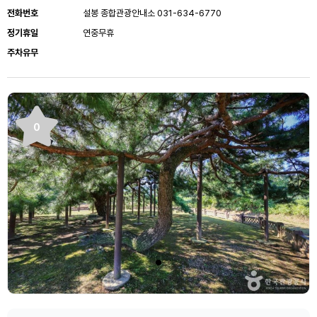
전화번호
설봉 종합관광안내소 031-634-6770
정기휴일
연중무휴
주차유무
0