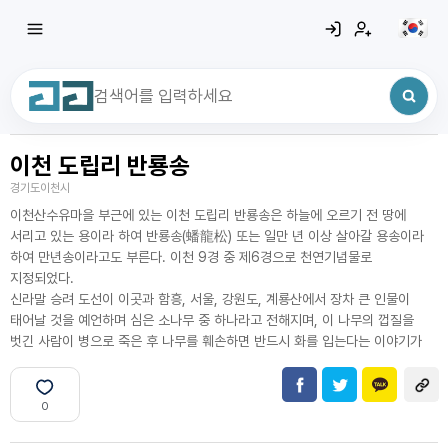
이천 도립리 반룡송
최근 검색어
전체삭제
경기도이천시
최근 검색어가 없습니다.
이천산수유마을 부근에 있는 이천 도립리 반룡송은 하늘에 오르기 전 땅에
서리고 있는 용이라 하여 반룡송(蟠龍松) 또는 일만 년 이상 살아갈 용송이라
하여 만년송이라고도 부른다. 이천 9경 중 제6경으로 천연기념물로
지정되었다.
신라말 승려 도선이 이곳과 함흥, 서울, 강원도, 계룡산에서 장차 큰 인물이
태어날 것을 예언하며 심은 소나무 중 하나라고 전해지며, 이 나무의 껍질을
벗긴 사람이 병으로 죽은 후 나무를 훼손하면 반드시 화를 입는다는 이야기가
0