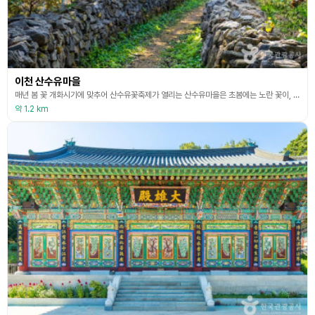
이천 산수유마을
매년 봄 꽃 개화시기에 맞추어 산수유꽃축제가 열리는 산수유마을은 초봄에는 노란 꽃이, 가을에는 빨간 열매가 마을을 물들이는 아름다운 경관을 자랑한다. 산수유를 이용한 비누 만들기, 초콜릿 만들기, 쿠키 만들기 등 요리체험과 마을과 연계한 압화체험, 꽃차블렌딩체험 등을 진행하고 있다. 500여 년 역사가 살아 숨 쉬는 마을의 전통숲에서 남녀노소 안전하고 다채로운 숲체험을 할 수 있다. 유치원, 어린이집, 초등학교 단체체험 전문, 심신의 휴식이 필요한 성
약 1.2 km