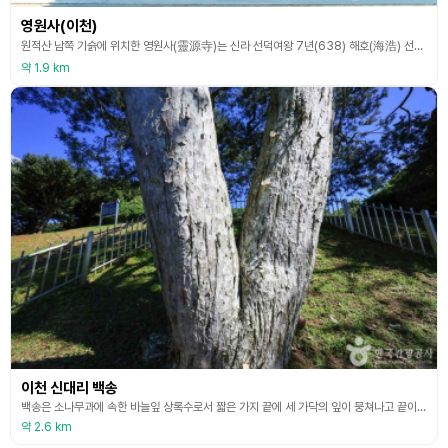
영원사(이천)
원적산 남쪽 기슭에 위치한 영원사(靈源寺)는 신라 선덕여왕 7년(638) 해호(海浩) 선사가 창건했는데 초창 당시의 절은 지금의 절터 보다 약간 위쪽에 있었다고 한다. 초창 때부터 일제강점기까지는 영원암(靈源庵)이라 불렀으며 당시 수마노석(水瑪瑙石)으로 조성한 약사여래좌상을 봉안하였다. 수마노석은 석영(石英)의 하나로써 매우 아름다운 빛과 광택이 있으며 홍. 흑. 백의 세 종류가 있다. 이 돌은 일명 수만호(水曼胡)라고도 부르는데 공주 마곡사 법당 앞에
약 1.9 km
이천 신대리 백송
백송은 소나무과에 속한 바늘잎 상록수로서 짧은 가지 끝에 세 가닥의 잎이 뭉쳐나고 끝이 뾰족하며 짧다. 수꽃이삭은 긴 타원형, 암꽃이삭은 달걀 모양인데 5월에 꽃이 핀다. 솔방울은 달걀 모양이며 종자는 조금 큰 편이고 이듬해 10월에 익는다. 중국이 원산지로 인가 부근에 많이 심는다고 했지만 우리나라에서는 매우 드물게 자라고 있는 희귀종으로서 발견되는 대로 지정 보호를 받고 있다. 전국을 통틀어 서울 통의동, 원효로, 제동, 수송동 등 네 그루가 있고
약 2.6 km