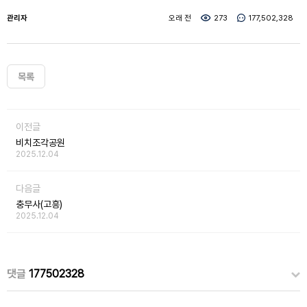
관리자
오래 전
273
177,502,328
목록
이전글
비치조각공원
2025.12.04
다음글
충무사(고흥)
2025.12.04
댓글
177502328