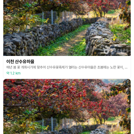
이천 산수유마을
매년 봄 꽃 개화시기에 맞추어 산수유꽃축제가 열리는 산수유마을은 초봄에는 노란 꽃이, 가을에는 빨간 열매가 마을을 물들이는 아름다운 경관을 자랑한다. 산수유를 이용한 비누 만들기, 초콜릿 만들기, 쿠키 만들기 등 요리체험과 마을과 연계한 압화체험, 꽃차블렌딩체험 등을 진행하고 있다. 500여 년 역사가 살아 숨 쉬는 마을의 전통숲에서 남녀노소 안전하고 다채로운 숲체험을 할 수 있다. 유치원, 어린이집, 초등학교 단체체험 전문, 심신의 휴식이 필요한 성
약 1.2 km