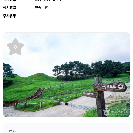
정기휴일
연중무휴
주차유무
0
등산로: