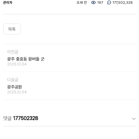
관리자
오래 전
197
177,502,328
목록
이전글
광주 충효동 왕버들 군
2025.12.04
다음글
광주공원
2025.12.04
댓글
177502328