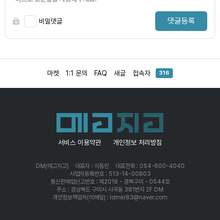
댓글등록
비밀댓글
마켓
1:1 문의
FAQ
새글
접속자
316
서비스 이용약관
개인정보 처리방침
DM(메고지고)
대표자 : 이동민
대표전화 : 054-600-4040
사업자등록번호 : 513-14-00803
통신판매업신고번호 : 제2018 - 경북구미 - 0544호
주소 : 경상북도 구미시 사곡동 381번지 2F DM
개인정보책임자(이메일) : ldmkr83@naver.com