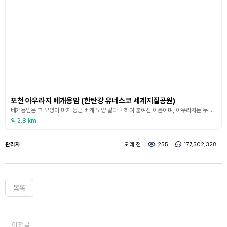
포천 아우라지 베개용암 (한탄강 유네스코 세계지질공원)
베개용암은 그 모양이 마치 둥근 베개 모양 같다고 하여 붙여진 이름이며, 아우라지는 두 갈래 이상의 물길이 한데 모이는 어귀를 뜻한다. 아우라지 베개용암은 고온의 용암이 흐르다가 찬물(영평천)을 만나 급속하게 식으면서 굳어진 암석이다. 베개용암은 육지에서 발견되는 경우가 드물며, 대부분 물이 풍부한 바닷속에서 형성된다.
약 2.8 km
관리자
오래 전
255
177,502,328
목록
이전글