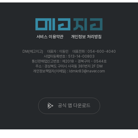
서비스 이용약관
개인정보 처리방침
DM(메고지고)
대표자 : 이동민
대표전화 : 054-600-4040
사업자등록번호 : 513-14-00803
통신판매업신고번호 : 제2018 - 경북구미 - 0544호
주소 : 경상북도 구미시 사곡동 381번지 2F DM
개인정보책임자(이메일) : ldmkr83@naver.com
공식 앱 다운로드