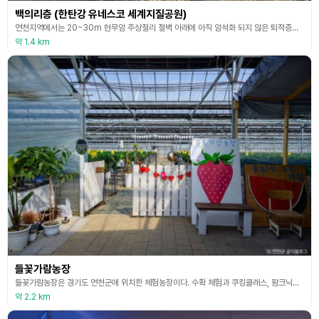
백의리층 (한탄강 유네스코 세계지질공원)
연천지역에서는 20~30m 현무암 주상절리 절벽 아래에 아직 암석화 되지 않은 퇴적층이 분포하는데, 이러한 퇴적층을 백의리층이라 부른다. 연천군 청산면 백의리 한탄강변에서 처음 발견되어 백의리층으로 불리는데, 백의리층은 주로 자갈들이 많은 역암층이 많지만 일부 모래층과 진흙층이 현무암 아래에 놓여 있기도 하다. 이러한 백의리층은 국내 내륙에서는 한탄강 일대에서만 관찰되는 매우 특이한 현상으로 지질 교육적 가치가 매우 높은 지질명소에 해당한다. 백의리층이
약 1.4 km
들꽃가람농장
들꽃가람농장은 경기도 연천군애 위치한 체험농장이다. 수확 체험과 쿠킹클래스, 팜크닉을 즐길 수 있다. 식물원과 같이 잘 꾸며진 농장과 다양한 체험, 놀이공간이 마련되어 있어 많은 사랑을 받는 곳이다. 농장 및 교육장, 놀이공간, 식물원 등의 시설을 갖추고 있으며 여름에는 에어바운스 수영장도 펼쳐져 신나는 물놀이도 가능하다. 들꽃가람농장은 봄 시즌딸기 체험이 메인이며 여름 시즌에는 복수박, 복숭아, 포도 등 다양한 농작물을 수확해 볼 수 있다. 그
약 2.2 km