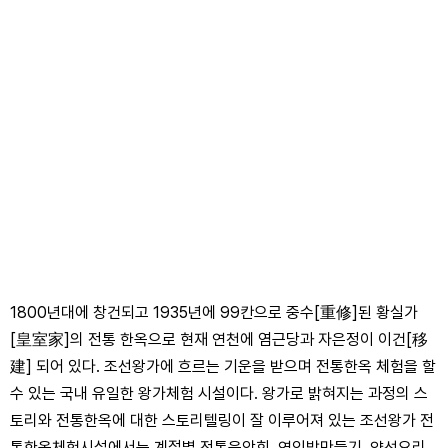
1800년대에 창건되고 1935년에 99칸으로 중수[重修]된 황실가
[皇室家]의 전통 한옥으로 현재 연천에 염근당과 자은정이 이건[移
建] 되어 있다. 조선왕가에 흐르는 기운을 받으며 전통한옥 체험을 할
수 있는 국내 유일한 왕가체험 시설이다. 왕가로 밝혀지는 과정의 스
토리와 전통한옥에 대한 스토리텔링이 잘 이루어져 있는 조선왕가 전
통한옥체험시설에서는 계절별 전통음악회, 연잎밥만들기, 약선요리,