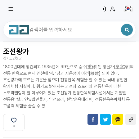
조선왕가
최근 검색어
전체삭제
경기도연천군
최근 검색어가 없습니다.
1800년대에 창건되고 1935년에 99칸으로 중수[重修]된 황실가[皇室家]의
전통 한옥으로 현재 연천에 염근당과 자은정이 이건[移建] 되어 있다.
조선왕가에 흐르는 기운을 받으며 전통한옥 체험을 할 수 있는 국내 유일한
왕가체험 시설이다. 왕가로 밝혀지는 과정의 스토리와 전통한옥에 대한
스토리텔링이 잘 이루어져 있는 조선왕가 전통한옥체험시설에서는 계절별
전통음악회, 연잎밥만들기, 약선요리, 한방훈육테라피, 전통한옥숙박체험 등
고품격 체험을 즐길 수 있
0