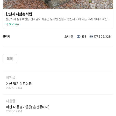
한산사지삼층석탑
한산사지 삼층석탑은 전라남도 화순군 동복면 신율리 한산사 터에 있는 고려 시대의 석탑으로, 석탑이 있는 곳은 예부터 한산사지로 전해지고 있으며 빈대 때문에 폐사되었다고 전해온다. 탑은 개인이 경작하는 밭 가운데 있다. 지대석 주변으로는 시멘트로 바닥을 처리하고, 그 위로 지대석을 겸한 하대석을 깔았으나 일부 파손되어 역시 시멘트로 보수하였다. 탑신부는 탑신(탑의 기단과 상륜 사이의 탑의 몸)과 옥개석(석탑의 지붕돌)이 각 1석 씩으로, 각면의 모서리에는
약 6.7 km
관리자
오래 전
151
177,502,328
목록
이전글
논산 딸기삼촌농장
2025.12.04
다음글
아산 대통령마을(농촌전통테마)
2025.12.04