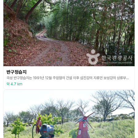
반구정습지
곡성 반구정습지는 1991년 12월 주암댐의 건설 이후 섬진강의 지류인 보성강의 상류부에 형성된 하천 습지로 비교적 최근에 발달된 지형이다. 대황강을 굽어보는 언덕 위에 서있는 [반구정]이라는 정자이름을 따서 대황강 만곡부에 형성된 습원을 반구정 습지로 부른다. 정확한 위치는 주암농공단지 인근에서부터 석곡중학교 근처까지로 보성강의 서쪽이다. 국립생태원이 2022년 1월부터 12월까지 실시한 내륙습지 정밀조사 결과, 멸종위기 야생생물과 천연기념물 등 법정
약 4.7 km