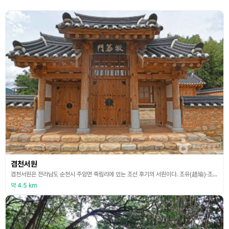
겸천서원
겸천서원은 전라남도 순천시 주암면 죽림리에 있는 조선 후기의 서원이다. 조유(趙瑜)·조숭문(趙崇文)·조철산((趙哲山) 등 옥천조씨 3세를 배향했다. 순천을 관향으로 하는 단종의 충신인 김종서(金宗瑞)·박중림(朴仲林)·박팽년(朴彭年)도 함께 배향되었다. 겸천서원은 외삼문, 강당, 내삼문, 사당이 일직선상으로 배치되었고, 주위에 고직사, 유사방 건물이 있다. 주변과 경내에는 영모재, 조유의 효자정려비각, 조숭문과 조철산의 충신정려각, 입구의 문 ‘경재문(景
약 4.5 km