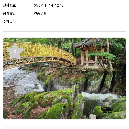
전화번호
0507-1414-1278
정기휴일
연중무휴
주차유무
0