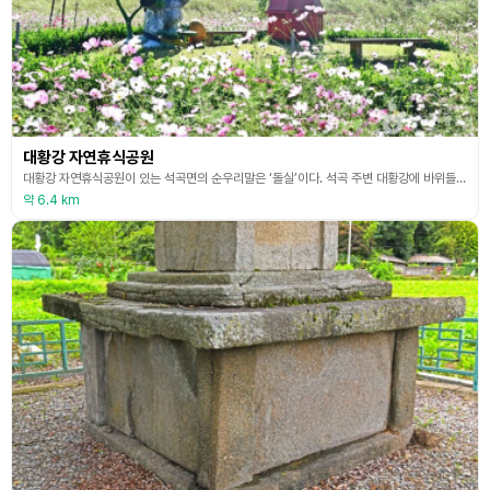
대황강 자연휴식공원
대황강 자연휴식공원이 있는 석곡면의 순우리말은 ‘돌실’이다. 석곡 주변 대황강에 바위들이 많아 유래된 이름이다. 대황강 주변에 넓게 조성된 공원이 석곡 대황강 휴식공원 또는 돌실 대황강 휴식공원이다. 이곳에는 코스모스로 가득 채워져 있어 꽃이 피는 매년 9월 말이면 코스모스 축제가 열리고 광주, 순천 등 인근 도시에서 수많은 관광객들이 방문한다. 철 따라 벚꽃, 배롱나무꽃, 코스모스, 억새가 잇따라 피어나는 아름다운 강변을 따라 산책이 가능하며 주변에
약 6.4 km