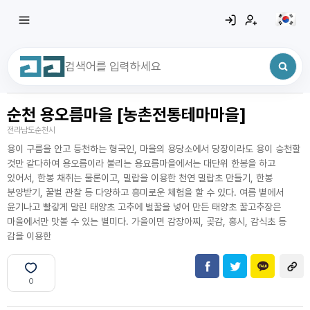
순천 용오름마을 [농촌전통테마마을]
최근 검색어
전체삭제
전라남도순천시
최근 검색어가 없습니다.
용이 구름을 안고 등천하는 형국인, 마을의 용당소에서 당장이라도 용이 승천할
것만 같다하여 용오름이라 불리는 용요름마을에서는 대단위 한봉을 하고
있어서, 한봉 채취는 물론이고, 밀랍을 이용한 천연 밀랍초 만들기, 한봉
분양받기, 꿀벌 관찰 등 다양하고 흥미로운 체험을 할 수 있다. 여름 볕에서
윤기나고 빨갛게 말린 태양초 고추에 벌꿀을 넣어 만든 태양초 꿀고추장은
마을에서만 맛볼 수 있는 별미다. 가을이면 감장아찌, 곶감, 홍시, 감식초 등
감을 이용한
0