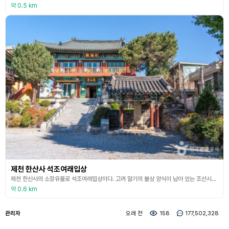
약 0.5 km
제천 한산사 석조여래입상
제천 한산사의 소장유물로 석조여래입상이다. 고려 말기의 불상 양식이 남아 있는 조선시대의 불상이다. 석불은 높이 2.8m이며 벽돌로 만든 대좌 위에 세워져 있다. 대좌를 제외한 몸체는 하나의 돌로 이루어진 돌기둥형이다. 윗면보다 아랫면이 더 넓고 옆면은 넓적한 형태이다. 정면은 부조형으로 조각되어 있고 좌우 옆면과 뒷면은 아무것도 조각되어 있지 않다. 석불의 얼굴은 타원형으로 얼굴에 비해 코가 큰 편이다. 눈 끝이 날카로우며 입은 살짝 벌린 채 미소를
약 0.6 km
관리자
오래 전
158
177,502,328