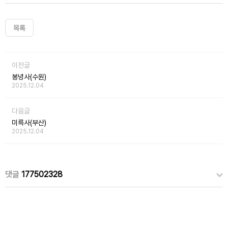
목록
이전글
봉녕사(수원)
2025.12.04
다음글
미륵사(부산)
2025.12.04
댓글
177502328