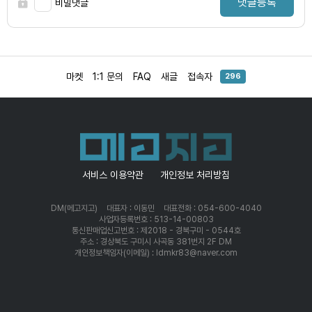
댓글등록
비밀댓글
마켓
1:1 문의
FAQ
새글
접속자
296
서비스 이용약관
개인정보 처리방침
DM(메고지고)
대표자 : 이동민
대표전화 : 054-600-4040
사업자등록번호 : 513-14-00803
통신판매업신고번호 : 제2018 - 경북구미 - 0544호
주소 : 경상북도 구미시 사곡동 381번지 2F DM
개인정보책임자(이메일) : ldmkr83@naver.com