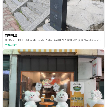
제천향교
제천향교는 1389년에 지어진 교육기관이다. 원래 마산 서쪽에 있던 것을 지금의 자리로 옮겼으나 임진왜란으로 인해 쇠퇴하였다. 그 뒤 1907년에 대성전과 명륜당이 불에 타 없어졌고, 1922년에 대성전을 다시 지었다. 현재 남아있는 건물은 대성전, 명륜당, 동재, 서재 등이 있고, 그 밖에 부속건물이 있다. 대성전은 공자를 비롯하여 여러 성현들의 위패를 모시고, 제사를 지내던 곳으로 제사 공간을 형성하는데 중심이 된다. 명륜당은 학생들이 공부하던 곳으
약 0.3 km