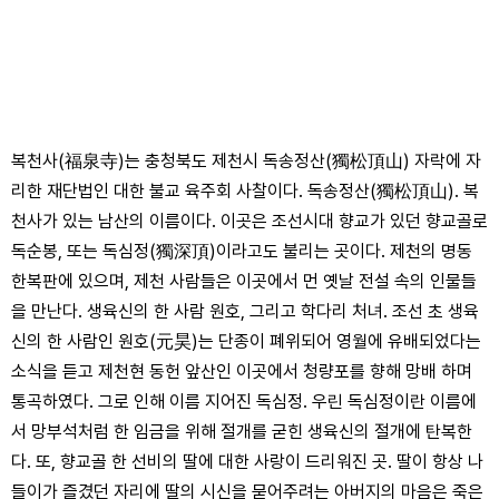
복천사(福泉寺)는 충청북도 제천시 독송정산(獨松頂山) 자락에 자
리한 재단법인 대한 불교 육주회 사찰이다. 독송정산(獨松頂山). 복
천사가 있는 남산의 이름이다. 이곳은 조선시대 향교가 있던 향교골로
독순봉, 또는 독심정(獨深頂)이라고도 불리는 곳이다. 제천의 명동
한복판에 있으며, 제천 사람들은 이곳에서 먼 옛날 전설 속의 인물들
을 만난다. 생육신의 한 사람 원호, 그리고 학다리 처녀. 조선 초 생육
신의 한 사람인 원호(元昊)는 단종이 폐위되어 영월에 유배되었다는
소식을 듣고 제천현 동헌 앞산인 이곳에서 청량포를 향해 망배 하며
통곡하였다. 그로 인해 이름 지어진 독심정. 우린 독심정이란 이름에
서 망부석처럼 한 임금을 위해 절개를 굳힌 생육신의 절개에 탄복한
다. 또, 향교골 한 선비의 딸에 대한 사랑이 드리워진 곳. 딸이 항상 나
들이가 즐겼던 자리에 딸의 시신을 묻어주려는 아버지의 마음은 죽은