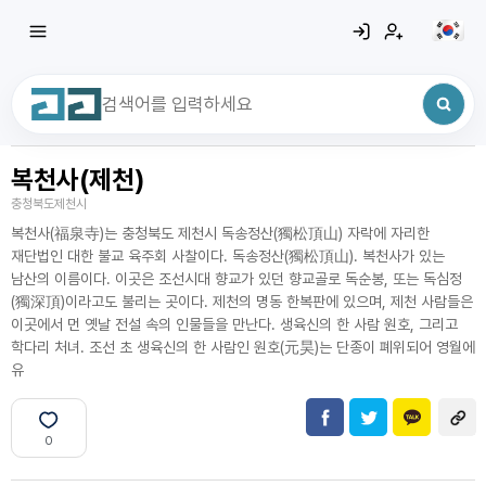
복천사(제천)
최근 검색어
전체삭제
충청북도제천시
최근 검색어가 없습니다.
복천사(福泉寺)는 충청북도 제천시 독송정산(獨松頂山) 자락에 자리한
재단법인 대한 불교 육주회 사찰이다. 독송정산(獨松頂山). 복천사가 있는
남산의 이름이다. 이곳은 조선시대 향교가 있던 향교골로 독순봉, 또는 독심정
(獨深頂)이라고도 불리는 곳이다. 제천의 명동 한복판에 있으며, 제천 사람들은
이곳에서 먼 옛날 전설 속의 인물들을 만난다. 생육신의 한 사람 원호, 그리고
학다리 처녀. 조선 초 생육신의 한 사람인 원호(元昊)는 단종이 폐위되어 영월에
유
0