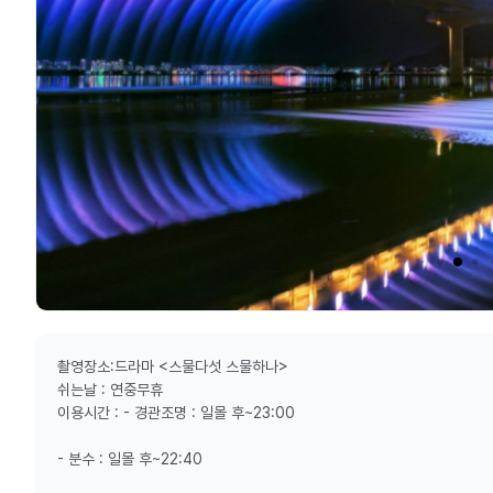
촬영장소:드라마 <스물다섯 스물하나>
쉬는날 : 연중무휴
이용시간 : - 경관조명 : 일몰 후~23:00
- 분수 : 일몰 후~22:40