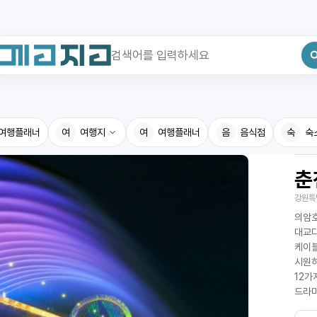
최근 검색어
전체삭제
여행플래너
최근 검색어가 없습니다.
여
여행지
여
여행플래너
음
음식점
숙
숙
춘
국내여행지
국내맛
강원특
휴게소
고수의
의암호
전기충전소
음식용
대교다
케이블
식물도감
시원하
12가
드라마