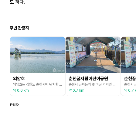
도 하다.
주변 관광지
의암호
춘천꿈자람어린이공원
춘천꿈
의암호는 강원도 춘천시에 위치한 인공호수로, 북한강 중류에 의암댐이 건설되면서 형성되었다. 1967년 의암댐 건설과 함께 조성되었으며, 이로 인해 춘천은 ‘호반의 도시’로 불리게 되었다. 호수 주변에는 붕어섬, 하중도, 상중도, 고구마섬 등 여러 섬이 있으며, 물레길 카누 체험, 자전거 라이딩, 윈드서핑 등 다양한 레포츠 활동이 가능하다. 또한 삼악산, 흥국사, 애니메이션박물관 등 관광 명소가 인접해 있어 사계절 내내 많은 관광객이 찾는다.
춘천시 근화동의 옛 미군 기지인 캠프페이지 터에 조성된 어린이공원이다. 격납고를 개보수한 건물에 꿈자람 어린이공원과 장애인 스포츠센터가 있다. 지상 2층, 연면적 1,400㎡ 규모로 대형 에어바운스, 트램펄린, 정글짐, 실내 암벽, 에어볼 등이 설치되어 있다. 1층은 미취학아동, 2층은 초등학생 및 105㎝ 이상 미취학아동 공간으로 구분된다. 실외에는 약 1만㎡ 부지에 스카이워크, 더블 돔, 외줄 타기, 출렁다리 등의 모험 시설이 있다. 평일 오전은 단
약 0.6 km
약 0.7 km
약 0.7 
관리자