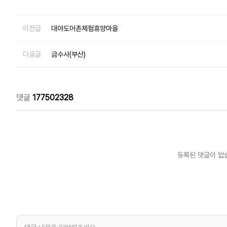
이전글
대야도어촌체험휴양마을
다음글
금수사(부산)
댓글
177502328
등록된 댓글이 없