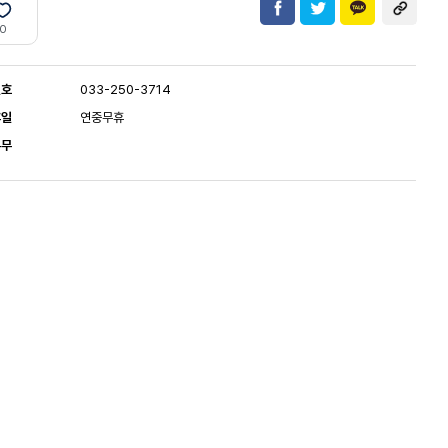
0
번호
033-250-3714
휴일
연중무휴
유무