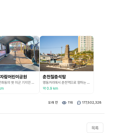
자람어린이공원
춘천칠층석탑
춘천시 근화동의 옛 미군 기지인 캠프페이지 터에 조성된 어린이공원이다. 격납고를 개보수한 건물에 꿈자람 어린이공원과 장애인 스포츠센터가 있다. 지상 2층, 연면적 1,400㎡ 규모로 대형 에어바운스, 트램펄린, 정글짐, 실내 암벽, 에어볼 등이 설치되어 있다. 1층은 영유아, 2층은 어린이 공간으로 구분된다. 실외에는 약 1만㎡ 부지에 스카이워크, 더블 돔, 외줄 타기, 출렁다리 등의 모험 시설이 있다. 여름에는 야외풀장과 물놀이 시설이 추가 운영되고,
명동거리에서 춘천역으로 향하는 길목인 소양로 2가에는 작은 공원이 있는데, 이곳에 보물 제77호 춘천 칠층 석탑이 있다. 춘천 칠층 석탑이 자리한 위치는 왕복 4차선 도로와 대단위 아파트 단지 사이라서 과거와 현재가 공존하는 듯한 분위기다. 한국전쟁 당시 춘천 칠층 석탑은 총탄에 맞고 불에 그을리며 심한 손상을 입었다. 하지만 2000년에 진행된 전면적인 보수공사로 춘천 칠층 석탑은 어느 정도 본모습을 되찾았다. 2018년에는 지금의 자리로 옮겨졌다.
km
약 0.9 km
오래 전
116
177,502,328
목록