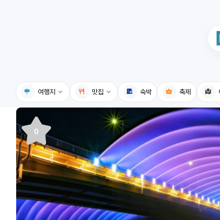
여행지
맛집
숙박
축제
국내여행지
국내맛집
0
휴게소
고수의레시피
전기충전소
음식용어사전
식물도감