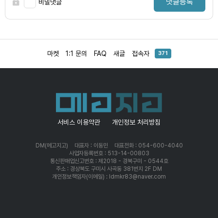
댓글등록
비밀댓글
마켓
1:1 문의
FAQ
새글
접속자
371
서비스 이용약관
개인정보 처리방침
DM(메고지고)
대표자 : 이동민
대표전화 : 054-600-4040
사업자등록번호 : 513-14-00803
통신판매업신고번호 : 제2018 - 경북구미 - 0544호
주소 : 경상북도 구미시 사곡동 381번지 2F DM
개인정보책임자(이메일) : ldmkr83@naver.com