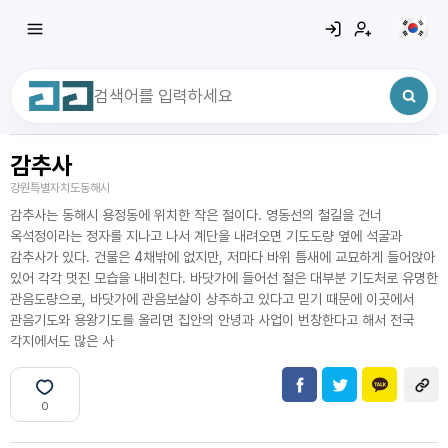
감추사
최근 검색어
전체삭제
강원특별자치도동해시
최근 검색어가 없습니다.
감추사는 동해시 용정동에 위치한 작은 절이다. 영동선의 철길을 건너
옥석정이라는 정자를 지나고 나서 계단을 내려오면 기도도량 옆에 석굴과
감추사가 있다. 건물은 4채밖에 없지만, 저마다 바위 틈새에 교묘하게 들어앉아
있어 각각 멋진 모습을 내비친다. 바닷가에 들어선 절은 대부분 기도처로 유명한
관음도량으로, 바닷가에 관음보살이 상주하고 있다고 믿기 때문에 이곳에서
관음기도와 용왕기도를 올리면 집안의 안녕과 사업이 번창한다고 해서 전국
각지에서도 많은 사
0