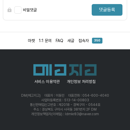
댓글등록
비밀댓글
마켓
1:1 문의
FAQ
새글
접속자
350
서비스 이용약관
개인정보 처리방침
DM(메고지고)
대표자 : 이동민
대표전화 : 054-600-4040
사업자등록번호 : 513-14-00803
통신판매업신고번호 : 제2018 - 경북구미 - 0544호
주소 : 경상북도 구미시 사곡동 381번지 2F DM
개인정보책임자(이메일) : ldmkr83@naver.com