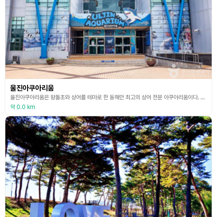
울진아쿠아리움
울진아쿠아리움은 왕돌초와 상어를 테마로 한 동해안 최고의 상어 전문 아쿠아리움이다. 동해바다를 그대로 옮겨놓은 듯한 울진아쿠아리움은 초대형 수중암초인 왕돌초를 재현했고, 상어와 수달, 물범, 거북이 등 총 150종 여 마리의 다양한 해양생물을 전시하고 있다. 동해안에 서식하는 다양한 수중생물들부터 전 세계 희귀 어종에 이르기까지 풍요로운 바다 세계를 그대로 옮겨놓았다. 수족관은 펭귄 Zone, 상어 Zone, 아쿠아 갤러리 Zone 등으로 구성되어 있다
약 0.0 km