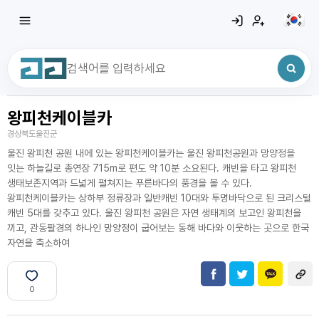
왕피천케이블카
최근 검색어
전체삭제
경상북도울진군
최근 검색어가 없습니다.
울진 왕피천 공원 내에 있는 왕피천케이블카는 울진 왕피천공원과 망양정을
잇는 하늘길로 총연장 715m로 편도 약 10분 소요된다. 캐빈을 타고 왕피천
생태보존지역과 드넓게 펼쳐지는 푸른바다의 풍경을 볼 수 있다.
왕피천케이블카는 상하부 정류장과 일반캐빈 10대와 투명바닥으로 된 크리스털
캐빈 5대를 갖추고 있다. 울진 왕피천 공원은 자연 생태계의 보고인 왕피천을
끼고, 관동팔경의 하나인 망양정이 굽어보는 동해 바다와 이웃하는 곳으로 한국
자연을 축소하여
0