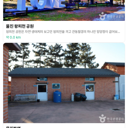
울진 왕피천 공원
왕피천 공원은 자연 생태계의 보고인 왕피천을 끼고 관동팔경의 하나인 망양정이 굽어보는 동해 바다가 이웃하는 강과 바다가 만든 20여 만평의 대지 위에 한국 자연을 축소하여 옮겨놓은 듯한 아름다운 공원이다. 우리나라에서는 보기 드문 생태공원으로 사계절 내내 다양한 볼거리와 체험을 제공하는 곳이다. 전시관, 실내시설, 야외시설, 체험시설 등으로 구성되어 있다. 전시관의 경우 울진곤충여행관과 울진아쿠아리움으로 이루어져 있다. 곤충과 해양생물과 교감해 보고 자
약 0.0 km