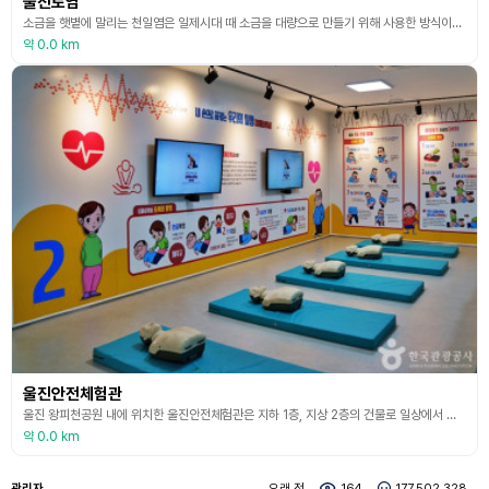
울진토염
소금을 햇볕에 말리는 천일염은 일제시대 때 소금을 대량으로 만들기 위해 사용한 방식이었다. 울진토염에서는 대를 이은 소금장인 의천 조희조 명장의 집념으로 만들어 낸 우리의 전통소금이 있고 이를 기억하기 위한 체험과정을 운영한다. 토염이란 토판에 황토를 깔고 그 위에 바닷물을 뿌리고 말리기를 10여 회 반복한 소금기 가득한 황토에 다시 바닷물을 부어 가마솥에서 끓여 수분을 증발시키는 우리의 전통방식이다. 이런 과정을 거치면 미네랄이 풍부하고 염도 높은 소
약 0.0 km
울진안전체험관
울진 왕피천공원 내에 위치한 울진안전체험관은 지하 1층, 지상 2층의 건물로 일상에서 위급상황에 처했을 때 당황하지 않고 대비할 수 있도록 상황에 따른 대처 방법을 체험할 수 있는 공간이다. 1층은 안전체험관으로 심폐소생술 체험, 구명조끼 착용법과 비상시 선박을 탈출할 수 있는 해양안전체험, 자동차 전복체험, 완강기 체험, 지진 시 강도별 대피요령을 익히는 지진체험, 화재 발생 시 대피요령과 소화기와 물 대포로 화재를 진압하는 체험 등이 있다. 2층은
약 0.0 km
관리자
오래 전
164
177,502,328