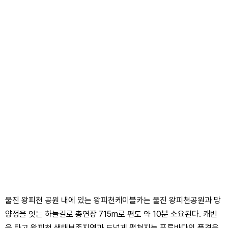
울진 왕피천 공원 내에 있는 왕피천케이블카는 울진 왕피천공원과 망
양정을 잇는 하늘길로 총연장 715m로 편도 약 10분 소요된다. 캐빈
을 타고 왕피천 생태보존지역과 드넓게 펼쳐지는 푸른바다의 풍경을