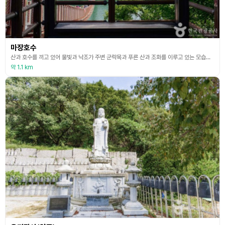
마장호수
산과 호수를 끼고 있어 물빛과 낙조가 주변 군락목과 푸른 산과 조화를 이루고 있는 모습이 아름다워 답답한 일상에서 벗어나 자연의 품속에 파묻힌 듯한 편안한 휴식을 취할 수 있는 파주 대표적인 자연관광지이다. 물빛 풍경이 아름다운 마장호수는 친환경 공원으로 조성되어 가족, 연인들의 나들이 장소로 제격이다. 수변경관을 바라보며 걸을 수 있는 3.6㎞의 수변데크와 길이 220m의 출렁다리가 있다. 출렁다리를 건너는 순간부터 다리는 출렁출렁 요동을 쳐 관광객의
약 1.1 km