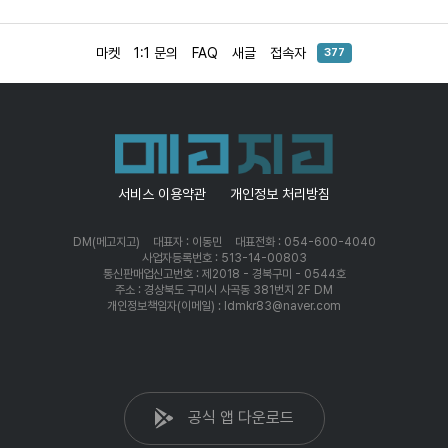
마켓
1:1 문의
FAQ
새글
접속자
377
서비스 이용약관
개인정보 처리방침
DM(메고지고)
대표자 : 이동민
대표전화 : 054-600-4040
사업자등록번호 : 513-14-00803
통신판매업신고번호 : 제2018 - 경북구미 - 0544호
주소 : 경상북도 구미시 사곡동 381번지 2F DM
개인정보책임자(이메일) : ldmkr83@naver.com
공식 앱 다운로드