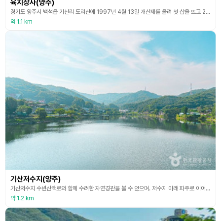
육지장사(양주)
경기도 양주시 백석읍 기산리 도리산에 1997년 4월 13일 개산제를 올려 첫 삽을 뜨고 2003년 10월 12일 대웅보전에 본존불인 석가모니불, 육지장 보살 점안식을 봉행하였다. 원래 지장보살은(육도, 지옥, 아귀, 축생, 아수라, 안간 천상)은 중생을 제도하기 위하여 백천 가지 모습으로 나투하시어 구제하시지만 대표적인 시현이 육지장 ‘일광지장(천상계) 제계지장(인간계) 지지지장(아수라계) 보인지장(축생계) 보수지장(아귀계) 단타지장(지옥계)’ 으로
약 1.1 km
기산저수지(양주)
기산저수지 수변산책로와 함께 수려한 자연경관을 볼 수 있으며. 저수지 아래 파주로 이어지는 도로를 따라 각종 향토음식점과 카페가 많아 관광객의 발길이 끊이지 않는 곳이다. 또한 저수지 수변을 따라 순환하는 데크로드 1.1㎞, 보도 포장 0.6㎞ 등 총 1.7㎞로 구성되어 있으며 단절된 동선을 개선하고 기존 상업시설 간 접근성을 높여 누구나 편안하게 수변 지역을 감사하며 걸을 수 있다.
약 1.2 km