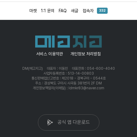
마켓
1:1 문의
FAQ
새글
접속자
332
서비스 이용약관
개인정보 처리방침
DM(메고지고)
대표자 : 이동민
대표전화 : 054-600-4040
사업자등록번호 : 513-14-00803
통신판매업신고번호 : 제2018 - 경북구미 - 0544호
주소 : 경상북도 구미시 사곡동 381번지 2F DM
개인정보책임자(이메일) : ldmkr83@naver.com
공식 앱 다운로드