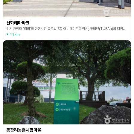
신화테마파크
인기 캐릭터 ‘라바’를 탄생시킨 글로벌 3D 애니메이션 제작사, 투바앤(TUBAn)의 다양한 캐릭터와 스토리가 가득한 신화테마파크는 방문객들에게 흥미롭고 환상적인 하루를 선사한다. 환상적인 여행으로 안내하는 ‘로터리 파크’를 지나, 정글 속 신비한 고대 도시 ‘오스카 뉴월드’를 거쳐, 귀여운 캐릭터와 볼거리 가득한 ‘라바 어드벤처 빌리지’에 다다르는 여정, 12가지 짜릿한 놀이기구와 어트랙션을 즐길 수 있다.
약 1.1 km
동광리농촌체험마을