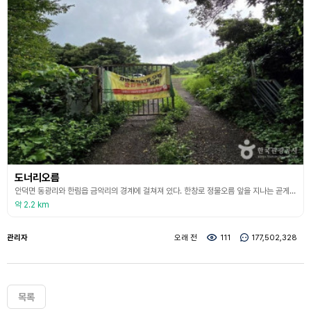
도너리오름
안덕면 동광리와 한림읍 금악리의 경계에 걸쳐져 있다. 한창로 정물오름 앞을 지나는 곧게 뻗어있는 경사진 도로의 중간지점에서 목장으로 진입하는 길이 나 있으며 옹포리 공동목장 입구의 철제대문을 지나면 집 한 채가 있는데 그 뒤편으로 오름 정상까지 올라갈 수 있다. 이 오름은 두 개의 화구를 가진 복합형으로 하나는 북서쪽으로 깊고 넓게 벌어진 말굽형 화구로 화구 내에는 자연림의 울창한 숲을 이룬 것이 구좌읍 체오름의 화구모양과 비슷하며 또 하나는 정상 동단
약 2.2 km
관리자
오래 전
111
177,502,328
목록