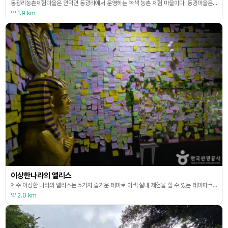
동광리농촌체험마을은 안덕면 동광리에서 운영하는 녹색 농촌 체험 마을이다. 동광마을은 해발 200m~400m에 위치하며 한라산 남서 사면의 완만한 용암 평원에 입지한 중산간 내륙의 산촌으로 크고 작은 오름과 숲으로 둘러싸여 있다. 제주 4·3 사건의 아픔을 겪었던 마을로 잃어버린 마을과 표석비, 주민들의 피난처였던 큰넓궤, 한 묘, 돌다리 등 4·3 유적지가 남아있다. 체험마을은 폐교된 동광 분교를 리모델링했으며 관광객 및 제주도민들을 위한 농촌 체험 프
약 1.9 km
이상한나라의 앨리스
제주 이상한 나라의 앨리스는 5가지 즐거운 테마로 이색 실내 체험을 할 수 있는 테마파크다. 다면체 형상 반사 원리를 이용한 신비롭고 입체적인 거울 미로 탈출, 스릴 넘치는 고대 이집트 피라미드 내부 체험, 빛의 굴절 반사로 시각적 착시를 느낄 수 있는 매직 착시 포토존 촬영 체험, 가족과 연인을 위한 사랑의 자물쇠 보석관 체험, 토네이도 폭풍 속을 온몸으로 전율을 느낄 수 있는 이상한 나라의 앨리스 엔딩 테마 환상의 블랙홀 체험 등이 있다.산방산과 용
약 2.0 km