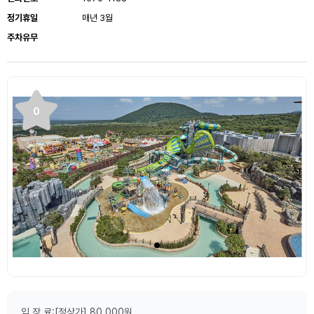
정기휴일
매년 3월
주차유무
0
입 장 료:[정상가] 80,000원