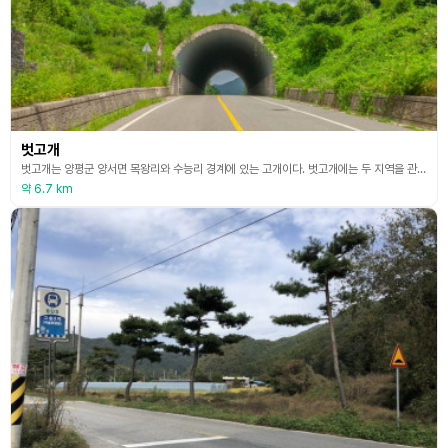
벗고개
벗고개는 양평군 양서면 목왕리와 수능리 경계에 있는 고개이다. 벗고개에는 두 지역을 관통하는 벗고개 터널이 있다. 가평 화악터널 쌈지공원과 함께 서울 근교 3대 별 조망 명소이다. 인근 양평군 구둔역 폐역 보다도 별이 더 잘 보이는 곳으로 유명하다. 주말이면 전국에서 별을 관찰하고 사진에 담기 위해 모여든 인파로 북적인다. 다만 해가 지면 빛이 전혀 없는 산골짜기이기 때문에 안전 운행해야 한다. 일반 관광지처럼 주차장이나 편의 시설도 없고, 벗고개를 관
약 6.7 km