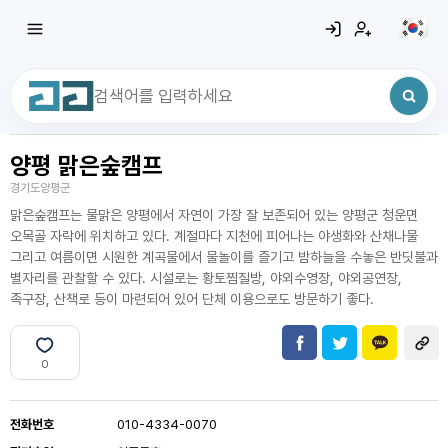
양평 맑은숲캠프
최근 검색어
전체삭제
경기도양평군
최근 검색어가 없습니다.
맑은숲캠프는 물맑은 양평에서 자연이 가장 잘 보존되어 있는 양평군 청운면
오목골 자락에 위치하고 있다. 계절마다 지천에 피어나는 야생화와 산채나물
그리고 여름이면 시원한 계곡물에서 물놀이를 즐기고 밤하늘을 수놓은 반딧불과
별자리를 관찰할 수 있다. 시설로는 황토찜질방, 야외수영장, 야외공연장,
족구장, 산책로 등이 마련되어 있어 단체 이용으로도 방문하기 좋다.
0
전화번호
010-4334-0070