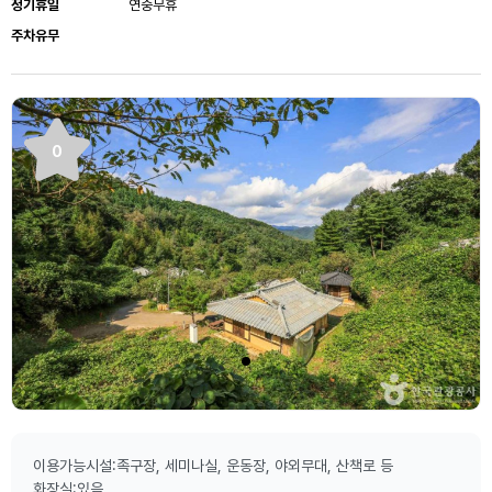
정기휴일
연중무휴
주차유무
0
이용가능시설:족구장, 세미나실, 운동장, 야외무대, 산책로 등
화장실:있음