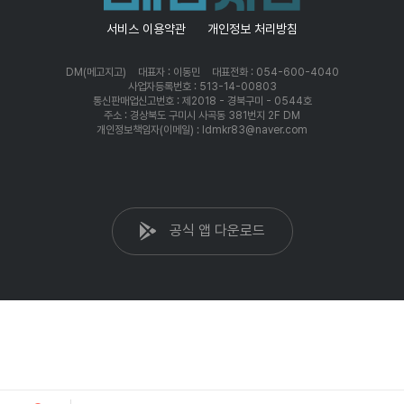
서비스 이용약관
개인정보 처리방침
DM(메고지고)
대표자 : 이동민
대표전화 : 054-600-4040
사업자등록번호 : 513-14-00803
통신판매업신고번호 : 제2018 - 경북구미 - 0544호
주소 : 경상북도 구미시 사곡동 381번지 2F DM
개인정보책임자(이메일) : ldmkr83@naver.com
공식 앱 다운로드