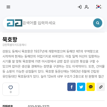
묵호항
최근 검색어
전체삭제
강원특별자치도동해시
최근 검색어가 없습니다.
강원도 동해시 묵호항은 1937년에 개항하였으며 동해안 제1의 무역항으로
시작하여 현재는 동해안의 어업기지로 바뀌었다. 아침 일찍 어선이 입항하는
시기를 잘 맞춰 묵호항에 가면 어시장에서 금방 잡은 싱싱한 횟감을 구할 수
있으며 잡아온 생선을 경매하는 장면을 구경하는 것도 이색적이다. 또한, 건어물
등 쇼핑이 가능한 상점들이 있다. 묵호항 동문산에는 1963년 6월에 건립된
유인등대인 묵호등대가 있다. 높이 12m의 내부 구조가 2층으로 된 원형의 철근
0
전화번호
033-530-2271