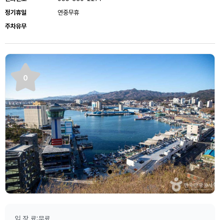
정기휴일
연중무휴
주차유무
0
입 장 료:무료