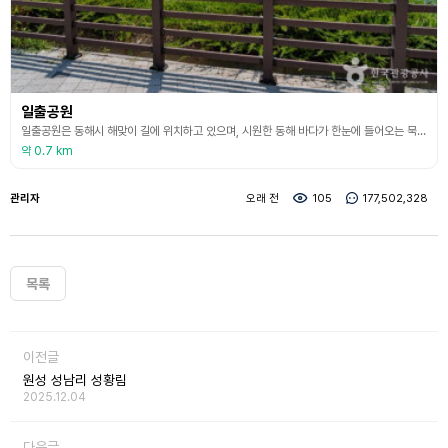
일출공원
일출공원은 동해시 해맞이 길에 위치하고 있으며, 시원한 동해 바다가 한눈에 들어오는 묵호등대가 있다. 그리고 주변에는 휴게시설이 연중 개방되어 있어 많은 관광객이 찾는 인기 장소가 되었다.
약 0.7 km
관리자
오래 전
105
177,502,328
목록
이전글
원성 성남리 성황림
2025.12.04
다음글