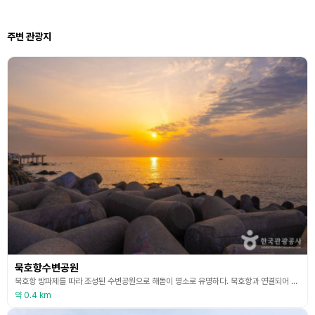
주변 관광지
묵호항수변공원
묵호항 방파제를 따라 조성된 수변공원으로 해돋이 명소로 유명하다. 묵호항과 연결되어 동해바다를 감상할 수 있고 돌계단에서 해돋이를 구경하는 관광객이 많다. 곳곳에 조형물이 설치돼 있어 포토존으로 활용된다. 방파제 반대편에는 도째비골 해랑 전망대가 있어 바다를 좀 더 가까이 보며 사진을 찍을 수 있다. 수변공원 전망대에서는 360도로 사방을 둘러볼 수 있어 묵호항 일대와 논골담길, 수변공원 경관을 조망할 수 있다.
약 0.4 km