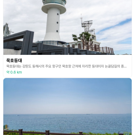
묵호등대
묵호등대는 강원도 동해시의 주요 항구인 묵호항 근처에 자리한 등대이자 논골담길의 종착지다. 등대의 나선형 계단을 오르면 탁 트인 동해가 펼쳐져 풍광이 시원스럽다. 등대가 있는 언덕 아래에는 동해를 마주 보는 카페와 민박집이 여럿 있다. 동해시의 관광명소인 논골담길에는 묵호항의 역사와 바닷가 주민의 삶이 깃든 담화가 벽에 새겨져 있다. 2010년, 지역 어르신과 예술가가 소통하고 합심해 그림을 그렸기에 ‘벽화’가 아니라 ‘담화’라는 표현을 쓴다. 논골마을
약 0.6 km