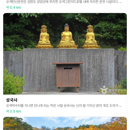
오색탄산온천은 강원도 양양군에 위치한 오색그린야드호텔 내에 자리한 온천 시설이다. 오색그린야드호텔은 해발 647m에 위치해 있으며, 남설악산 국립공원 내 유일한 복합온천호텔이다. 이곳의 온천수에는 구리, 아연 등의 금속이온과 나트륨, 마그네슘, 칼륨 등의 미네랄이 풍부하게 함유되어 있다. 이러한 성분들은 피로 회복과 면역력 증진에 효과가 있으며, 혈액 순환 개선과 피부 건강에도 도움이 되는 것으로 알려져 있다. 온천욕 후에는 암반파동욕을 통해 몸의 에너
약 0.4 km
성국사
오색약수터를 지나면 만나게 되는 작은 사찰 성국사는 신라 말 가지산 문의 개조 도의가 창건했다. 성주산 문의 개조인 무염이 이 절에서 출가했다고 전해질 뿐 절의 역사는 알려진 바 없다. 절 뒤뜰에 다섯 가지 색깔의 꽃이 피는 나무가 있어 이름을 오색석사라 짓고 인근 지명도 오색리로 바꿨다. 절 아래 계곡 암반에서 나오는 오색약수도 이 절의 승려가 발견했다고 한다. 이 절은 오랫동안 폐사로 방치되다가 근래에 인법당을 세우고 성국사라 이름 하여 명맥을 잇고
약 0.5 km