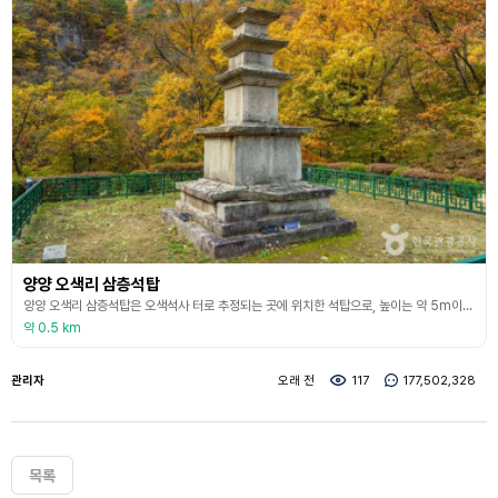
양양 오색리 삼층석탑
양양 오색리 삼층석탑은 오색석사 터로 추정되는 곳에 위치한 석탑으로, 높이는 약 5m이고 화강암으로 만들어졌다. 원래 완전히 무너졌던 것을 1971년에 복원하였는데, 규모가 크지는 않으나 다듬은 모양이 우수하고 전체적으로 균형이 잡혀 있으며 모양이 단정하고 우아하다. 이 탑은 바닥돌 다섯 장 위에 쌓았는데, 신라 시대의 석탑 양식에 따라 기단 두 단을 만들고 그 위에 3층의 탑신을 두었으며, 탑 꼭대기에 머리 장식부를 두었다. 기반에는 기둥 모양을 새겼
약 0.5 km
관리자
오래 전
117
177,502,328
목록