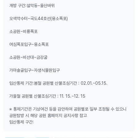
개방 구간:설악동~울산바위
오색약수터~국도44호선(용소폭포)
소공원~비룡폭포
여심폭포입구~용소폭포
소공원~비선대~금강굴
가마솔골입구~자생식물원입구
입산통제 기간:봄철 공원별 산불조심기간 : 02.01.~05.15.
가을철 공원별 산불조심기간 : 11. 15.~12. 15
※ 통제기간은 기상여건 등을 감안하여 공원별로 일부 조정될 수 있으니
공원탐방 시 해당 공원 홈페이지 공지사항 참고
입산통제 구간: