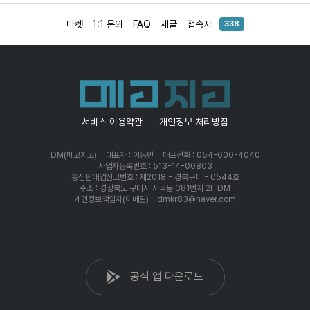
마켓
1:1 문의
FAQ
새글
접속자
338
서비스 이용약관
개인정보 처리방침
DM(메고지고)
대표자 : 이동민
대표전화 : 054-600-4040
사업자등록번호 : 513-14-00803
통신판매업신고번호 : 제2018 - 경북구미 - 0544호
주소 : 경상북도 구미시 사곡동 381번지 2F DM
개인정보책임자(이메일) : ldmkr83@naver.com
공식 앱 다운로드