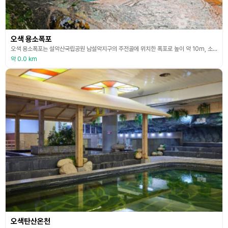
오색 용소폭포
오색 용소폭포는 설악산국립공원 남설악지구의 주전골에 위치한 폭포로 높이 약 10m, 소 깊이 약 7m 규모다. 아직 손길이 많이 닿지 않아 자연 그대로의 모습을 간직하고 있으며 맑은 계곡과 울창한 숲이 어우러져 많은 이들이 발걸음 하게 만든다. 이 소에서 살던 천년 묵은 암수 이무기 두 마리가 용이 되어 승천하려다가 수놈만 승천하고 암놈은 미처 준비가 안 된 탓에 이곳에서 굳어져 바위와 폭포가 되었다는 전설이 있다. (출처: 강원특별자치도청)
약 0.0 km
오색탄산온천