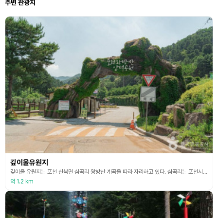
주변 관광지
깊이울유원지
깊이울 유원지는 포천 신북면 심곡리 왕방산 계곡을 따라 자리하고 있다. 심곡리는 포천시의 다른 마을들처럼 사방이 산에 둘러싸여 있다. 남쪽으로는 해발 737m의 왕방산, 서쪽으로는 국사봉, 북쪽과 동쪽으로는 하늘봉과 덕령산 등이 에워싸고 있다. 심곡리는 깊은 계곡 속에 자리한 마을이라는 뜻이다. 왕방산 자락에 자리하여 산세가 빼어나고, 잣나무와 소나무로 둘러싸인 계곡에는 1급수의 맑은 물이 흐르는 곳이다. 송어가 여유롭게 헤엄치는 저수지와 둘레길, 꽃길
약 1.2 km