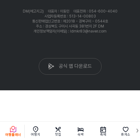
DM(메고지고)
대표자 : 이동민
대표전화 : 054-600-4040
사업자등록번호 : 513-14-00803
통신판매업신고번호 : 제2018 - 경북구미 - 0544호
주소 : 경상북도 구미시 사곡동 381번지 2F DM
개인정보책임자(이메일) : ldmkr83@naver.com
공식 앱 다운로드
여행지
맛집
숙박
축제
휴게소
여행플래너