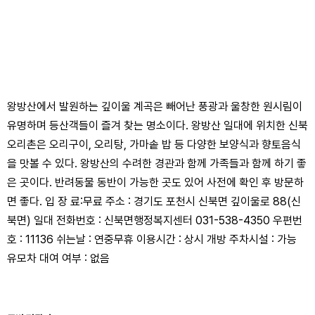
왕방산에서 발원하는 깊이울 계곡은 빼어난 풍광과 울창한 원시림이
유명하며 등산객들이 즐겨 찾는 명소이다. 왕방산 일대에 위치한 신북
오리촌은 오리구이, 오리탕, 가마솥 밥 등 다양한 보양식과 향토음식
을 맛볼 수 있다. 왕방산의 수려한 경관과 함께 가족들과 함께 하기 좋
은 곳이다. 반려동물 동반이 가능한 곳도 있어 사전에 확인 후 방문하
면 좋다. 입 장 료:무료 주소 : 경기도 포천시 신북면 깊이울로 88(신
북면) 일대 전화번호 : 신북면행정복지센터 031-538-4350 우편번
호 : 11136 쉬는날 : 연중무휴 이용시간 : 상시 개방 주차시설 : 가능
유모차 대여 여부 : 없음