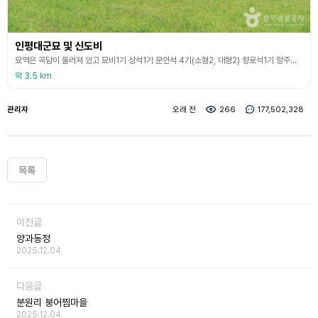
인평대군묘 및 신도비
묘역은 곡담이 둘러져 있고 묘비1기 상석1기 문인석 4기(소형2, 대형2) 향로석1기 망주석2기 장명등1기가 배치되어 있다. 묘역봉분 좌측에는 비신이 없는 귀부가 있어 또다른 비석이 있었음을 말해주고 있다. 묘비에는 유명 조선국 인평대군 겸오위도총부도총관증시충경공지묘 복천부부인오씨부좌(有明朝鮮國麟坪大君 兼 五衛都摠府都摠管 贈諡忠敬公之墓 福川府夫人吳氏 左)의 명문과 무술구월초삼일(戊戌九月初三日) 의 건립기문이 있다.상석의 고석(鼓石)은 사면에 사자상이 양
약 3.5 km
관리자
오래 전
266
177,502,328
목록
이전글
양과동정
2025.12.04
다음글
분원리 붕어찜마을
2025.12.04