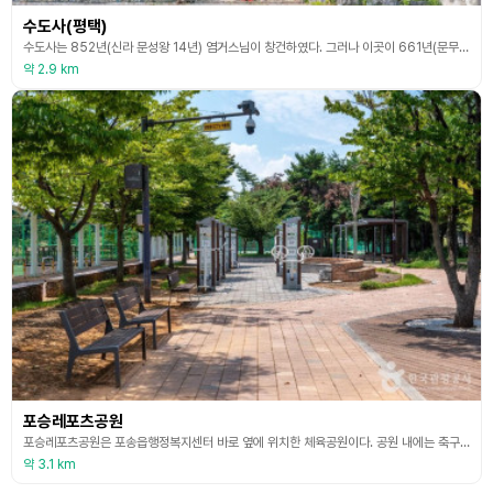
수도사(평택)
수도사는 852년(신라 문성왕 14년) 염거스님이 창건하였다. 그러나 이곳이 661년(문무왕 1) 원효대사가 해골물을 마시고 득도한 곳이므로 염거스님이 창건하기 전에도 작은 암자가 있었을 것으로 추정된다. 삼국유사에 따르면 원효대사가 함께 당나라로 유학을 떠나던 중 수도사 근처 바위 굴에서 하루를 머물게 되었는데, 원효대사는 밤에 목이 말라 주변을 더듬어 보니 바가지에 물이 들어 있는 것 같아 시원하게 마셨다. 그러나 다음날 일어나 물을 마시던 바가지가
약 2.9 km
포승레포츠공원
포승레포츠공원은 포송읍행정복지센터 바로 옆에 위치한 체육공원이다. 공원 내에는 축구장, 다목적구장, 체력단련장, 족구장, 농구장 등의 체육시설이 조성되어 있어 다양한 스포츠와 여가 활동을 즐길 수 있다. 무료로 개방되어 있어 누구나 쉽게 이용할 수 있다. 공원 곳곳에 그림과 시가 적힌 항아리가 전시되어 있는데, 산책을 하며 가볍게 둘러보기 좋다.
약 3.1 km