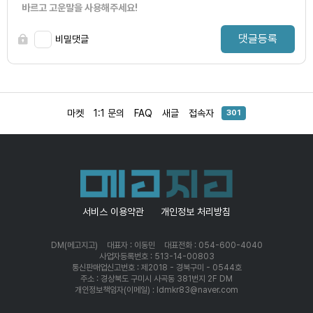
바르고 고운말을 사용해주세요!
댓글등록
비밀댓글
마켓
1:1 문의
FAQ
새글
접속자
301
서비스 이용약관
개인정보 처리방침
DM(메고지고)
대표자 : 이동민
대표전화 : 054-600-4040
사업자등록번호 : 513-14-00803
통신판매업신고번호 : 제2018 - 경북구미 - 0544호
주소 : 경상북도 구미시 사곡동 381번지 2F DM
개인정보책임자(이메일) : ldmkr83@naver.com