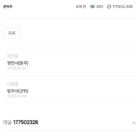
관리자
오래 전
250
177,502,328
목록
이전글
영천사(원주)
2025.12.04
다음글
법주사(군위)
2025.12.04
댓글
177502328