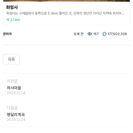
화엄사
화엄사는 구례읍에서 동쪽으로 5.4㎞ 떨어진 곳, 민족의 영산인 지리산 자락에 위치하고 있는 천년 고찰로 544년(백제 성왕 22년)에 연기조사가 창건하였다 하여 절의 이름을 화엄경(華嚴經)의 화엄 두 글자를 따서 붙였다고 한다. 처음에는 해회당과 대웅상적광전만 세워졌고 그 후 643년(선덕여왕 12년) 자장율사에 의해 증축되었고 875년(신라 헌강왕 1년)에 도선국사가 또다시 증축하였다. 임진왜란 때 불타 없어진 것을 1630년(인조 8년)에 벽암
약 2.1 km
관리자
오래 전
157
177,502,328
목록
이전글
하사마을
2025.12.04
다음글
명달리계곡
2025.12.04