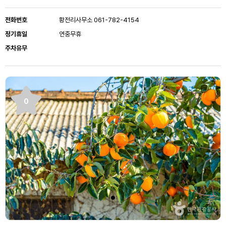
전화번호
황전리사무소 061-782-4154
정기휴일
연중무휴
주차유무
0