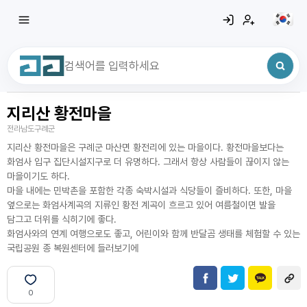
지리산 황전마을
최근 검색어
전체삭제
전라남도구례군
최근 검색어가 없습니다.
지리산 황전마을은 구례군 마산면 황전리에 있는 마을이다. 황전마을보다는
화엄사 입구 집단시설지구로 더 유명하다. 그래서 항상 사람들이 끊이지 않는
마을이기도 하다.
마을 내에는 민박촌을 포함한 각종 숙박시설과 식당들이 즐비하다. 또한, 마을
옆으로는 화엄사계곡의 지류인 황전 계곡이 흐르고 있어 여름철이면 발을
담그고 더위를 식히기에 좋다.
화엄사와의 연계 여행으로도 좋고, 어린이와 함께 반달곰 생태를 체험할 수 있는
국립공원 종 복원센터에 들러보기에
0