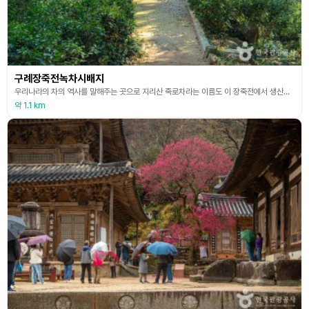
구례장죽전녹차시배지
우리나라의 차의 역사를 말해주는 곳으로 지리산 죽로차라는 이름도 이 장죽전에서 생산되는 차에서 비롯되었다고 한다. 828년 사신 대렴이 당나라에서 차의 씨앗을 가져와 지리산에 심었고, 그중 한 곳이 바로 구례 화엄사 입구의 장죽전이고 이곳을 구례 차시배지라고 부른다. 화엄사로 가는 길을 가다 보면 구례 차시배지라는 안내판을 보게 되고 이 지점에서 다리를 통해 계곡을 건너면 산기슭 소나무 숲속에 주민들이 예로부터 진대밭이라 부르는 대나무밭이 있다. 화엄
약 1.1 km