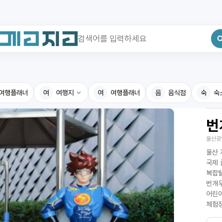
최근 검색어
전체삭제
여행플래너
최근 검색어가 없습니다.
여
여행지
여
여행플래너
음
음식점
숙
숙
번
국내여행지
국내맛
울산광
휴게소
고수의
울산 
전기충전소
음식용
국제 
복합웰
식물도감
번개우
어린이
체험장