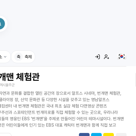
소
축
축제
개맨 체험관
집
역시울주군
레시피
자연과 문화를 결합한 열린 공간의 장으로서 알프스 시네마, 번개맨 체험관,
어사전
클라이밍 장, 산악 문화관 등 다양한 시설을 갖추고 있는 영남알프스
컴센터 내 번개맨 체험관은 국내 최초 실감 체험 다면영상 콘텐츠
주선과 스포테인먼트 번개미로를 직접 체험할 수 있는 곳으로, 우리나라
들의 영웅인 EBS '번개맨'을 주제로 만들어진 어린이 테마시설이다. 번개맨
은 어린이들에게 인기 있는 EBS 대표 캐릭터 번개맨과 함께 직접 보고