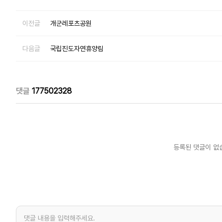
이전글
개군레포츠공원
다음글
국립진도자연휴양림
댓글
177502328
등록된 댓글이 없