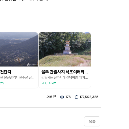
천단지
울주 간월사지 석조여래좌상
등억온천은 울산광역시 울주군 상북면 등억리 영남의 알프스인 신불산 자락에 있는 대규모 온천단지이다. 정식 명칭은 등억온천원보호지구이며 신불산온천이라고도 불린다. 온천수 수질은 지하 600~800m에서 용출된 알칼리성 중조천으로 칼슘을 함유하고 있으며 각종 피부염과 신경통 소화기질환, 기관지염, 고혈압, 피부 미용에 효과가 있고, 특히 음용수로 마실 수 있는 광천수의 역할도 하고 있다. 주위에 있는 자수정 동굴나라, 작천정, 신라 사찰 석남사, 통도사 등
간월사는 신라시대 진덕여왕 때 자장스님이 창건하였다고 하는데 절터에서 나온 유물은 거의 모두 통일신라시대의 것들이다. 이후 임진왜란 때 불에 타 없어진 것을 고쳐지었으나 조선 말기에 폐사되었다. 후에 사람들이 암자를 세워 노천에 방치되어 있던 여래 좌상을 봉안하였다. 발견 당시 광배는 결손 된 상태로 대좌 역시 완전한 상태는 아니었지만 불상에서 보이고 있는 인간의 모습을 재현한 듯한 얼굴과 신체적 비례는 8세기말에서 9세기에 즐겨 사용된 기법이다. 머리
km
약 0.4 km
오래 전
176
177,502,328
목록