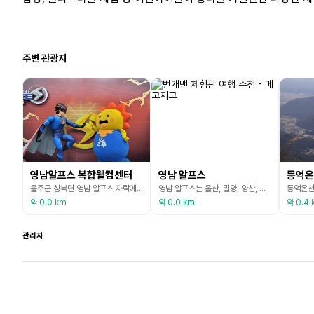
주변 관광지
영남알프스 복합웰컴센터
영남 알프스
등억온
울주군 상북면 영남 알프스 자락에 위치한 자연과 문화 복합 열린 공간의 장이다. 수려한 자연경관뿐만 아니라 알프스 시네마, 번개맨 체험관, 국제 클라이밍 장, 산악문학관 등 다양한 시설을 갖추고 있어 영남 알프스를 찾는 관광객들에게 볼거리와 즐길 거리를 제공하고 있다. 다양한 체험의 장소로 온 가족이 함께 즐길 수 있는 공간이다.
영남 알프스는 울산, 밀양, 양산, 청도, 경주의 접경지에 형성된 가지산을 중심으로 해발 1,000m 이상의 산들이 수려한 산세와 풍광을 자랑하며 유럽의 알프스와 견줄만하다 하여 붙여진 이름이다. 본래 가지산, 간월산, 신불산, 영축산, 천황산, 재약산, 고헌산 7개의 산을 지칭하나, 운문산, 문복산을 포함시키기도 한다. 영남 알프스는 전체 면적이 약 255㎢이며, 한국 100대 명산에 포함된 신불산 등 9개의 산으로 연결된 산악관광지이다. 사계 모두
약 0.0 km
약 0.0 km
약 0.4 
관리자