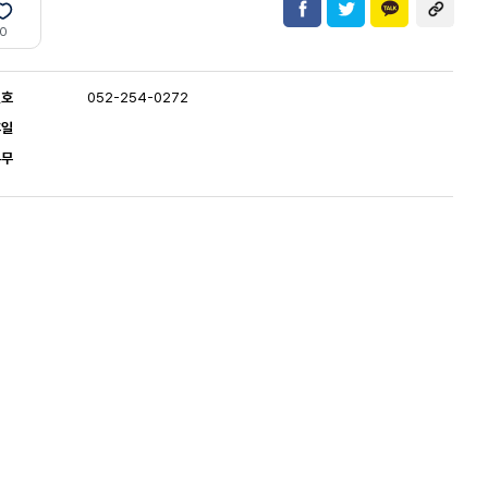
0
번호
052-254-0272
휴일
유무