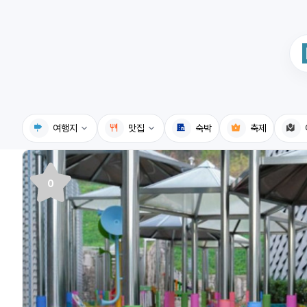
여행지
맛집
숙박
축제
국내여행지
국내맛집
0
휴게소
고수의레시피
전기충전소
음식용어사전
식물도감