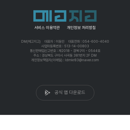
서비스 이용약관
개인정보 처리방침
DM(메고지고)
대표자 : 이동민
대표전화 : 054-600-4040
사업자등록번호 : 513-14-00803
통신판매업신고번호 : 제2018 - 경북구미 - 0544호
주소 : 경상북도 구미시 사곡동 381번지 2F DM
개인정보책임자(이메일) : ldmkr83@naver.com
공식 앱 다운로드