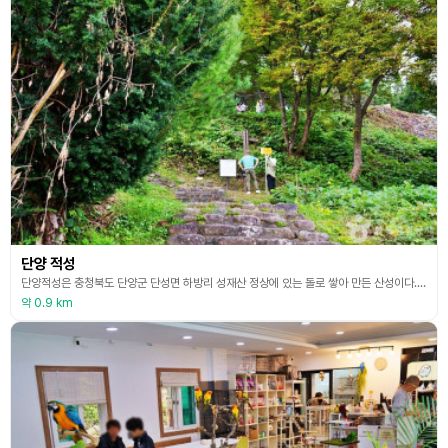
단양 적성
단양적성은 충청북도 단양군 단성면 하방리 성재산 정상에 있는 돌로 쌓아 만든 산성이다. 단양적성은 석축성으로 성의 길이가 923m이지만 대부분 붕괴되었고 북동쪽 내외 부분의 안쪽 벽 높이 2~3m, 폭 1m의 석축이 일부만 남아 있다. 성재산 봉우리와 남쪽 비탈을 빙 둘러쌓은 테뫼식 산성이며 성문 자리는 남서쪽, 동쪽, 남동쪽 등 세 곳에서 발견되었다. 산성의 주변에는 남한강의 상류 방면과 하류 방면으로 각각 고대 교통로가 나 있으며, 동서쪽으로도 길
약 0.9 km