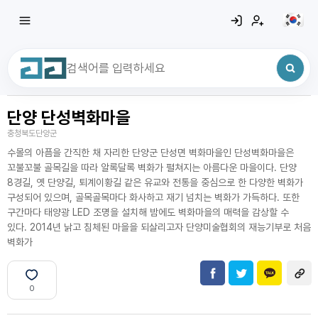
단양 단성벽화마을
최근 검색어
전체삭제
충청북도단양군
최근 검색어가 없습니다.
수몰의 아픔을 간직한 채 자리한 단양군 단성면 벽화마을인 단성벽화마을은
꼬불꼬불 골목길을 따라 알록달록 벽화가 펼쳐지는 아름다운 마을이다. 단양
8경길, 옛 단양길, 퇴계이황길 같은 유교와 전통을 중심으로 한 다양한 벽화가
구성되어 있으며, 골목골목마다 화사하고 재기 넘치는 벽화가 가득하다. 또한
구간마다 태양광 LED 조명을 설치해 밤에도 벽화마을의 매력을 감상할 수
있다. 2014년 낡고 침체된 마을을 되살리고자 단양미술협회의 재능기부로 처음
벽화가
0