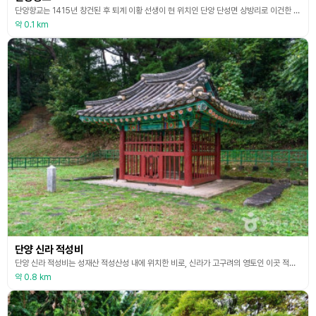
단양향교는 1415년 창건된 후 퇴계 이황 선생이 현 위치인 단양 단성면 상방리로 이건한 향교이다. 향교는 훌륭한 유학자의 위패를 모시고 제사를 지내며 지방민의 교육과 교화를 위해 설립된 고려, 조선시대의 국립 교육기관으로 갑오개혁 이후 교육적 기능은 사라졌다. 영조 때 두 차례 낡은 부분을 손질하였으며, 정조 때 군수 조경진이 명륜당을 고쳐지었다. 1971년과 1977에도 각각 낡은 부분을 손질하여 고쳤다. 단양향교는 앞에 강학 공간을 두고 뒤에 제향
약 0.1 km
단양 신라 적성비
단양 신라 적성비는 성재산 적성산성 내에 위치한 비로, 신라가 고구려의 영토인 이곳 적성을 점령한 후에 민심을 안정시키기 위해 세워놓은 것이다. 높이 93cm, 폭 107cm, 두께 25cm로 1979년 5월 22일 국보로 지정됐다. 정확한 조성 시기에 대해서는 논란이 있으나 삼국사기의 내용을 토대로, 진흥왕 6~11년(545~550) 경으로 추정된다. 단양 신라 적성비의 경우 진흥왕이 세운 다른 순수비와는 다르게 영토 편입을 기념하기 위한 것이다. 비
약 0.8 km