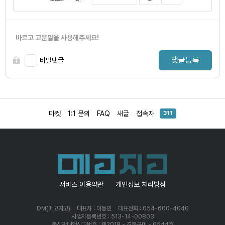
바르고 고운말을 사용해주세요!
댓글등록
비밀댓글
마켓
1:1 문의
FAQ
새글
접속자
311
서비스 이용약관
개인정보 처리방침
DM(메고지고)
대표자 : 이동민
대표전화 : 054-600-4040
사업자등록번호 : 513-14-00803
통신판매업신고번호 : 제2018 - 경북구미 - 0544호