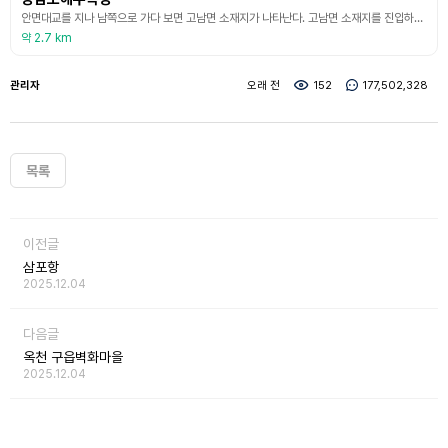
안면대교를 지나 남쪽으로 가다 보면 고남면 소재지가 나타난다. 고남면 소재지를 진입하다 보면 우측에 장삼포해수욕장 안내 표지판이 있어 찾아가기에 어렵지 않다. 장삼포해수욕장은 백사장 전체가 길게 이어진 해안선으로 인근의 장돌해수욕장과 바람아래해수욕장을 함께 즐길 수 있고, 조개잡이 및 게잡이 등 각종 수족자원이 풍부하여 자연학습장으로도 제격이다. 이곳에서는 갯바위낚시와 야간의 배꼽고동 잡기를 즐길 수 있으며, 저렴한 가격으로 붕장어구이, 자연산 생선회를
약 2.7 km
관리자
오래 전
152
177,502,328
목록
이전글
삼포항
2025.12.04
다음글
옥천 구읍벽화마을
2025.12.04