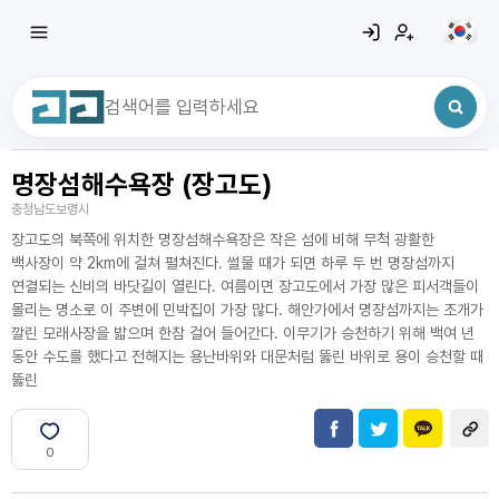
명장섬해수욕장 (장고도)
최근 검색어
전체삭제
충청남도보령시
최근 검색어가 없습니다.
장고도의 북쪽에 위치한 명장섬해수욕장은 작은 섬에 비해 무척 광활한
백사장이 약 2km에 걸쳐 펼쳐진다. 썰물 때가 되면 하루 두 번 명장섬까지
연결되는 신비의 바닷길이 열린다. 여름이면 장고도에서 가장 많은 피서객들이
몰리는 명소로 이 주변에 민박집이 가장 많다. 해안가에서 명장섬까지는 조개가
깔린 모래사장을 밟으며 한참 걸어 들어간다. 이무기가 승천하기 위해 백여 년
동안 수도를 했다고 전해지는 용난바위와 대문처럼 뚫린 바위로 용이 승천할 때
뚫린
0