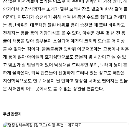
장 많은 피서객들이 몰리는 명소로 이 주변에 민박집이 가장 많다. 해
안가에서 명장섬까지는 조개가 깔린 모래사장을 밟으며 한참 걸어 들
어간다. 이무기가 승천하기 위해 백여 년 동안 수도를 했다고 전해지
는 용난바위와 대문처럼 뚫린 바위로 용이 승천할 때 뚫린 바위라고
전해지는 용굴 등의 기암괴석을 볼 수 있다. 아쉬운 것은 몇 년 전 용
굴이 태풍을 맞아 윗부분이 소실되어 예전의 코끼리 모습을 더 이상
볼 수 없다는 점이다. 울퉁불퉁한 갯바위 이곳저곳에는 고둥이나 작은
게 등이 많아 아이들의 호기심만으로도 충분히 몇 시간이고 놀 수 있
고 암초가 잘 발달되어 있어 낚싯대를 드리우면 우럭, 노래미 등이 흔
하게 올라온다. 퇴적 단층들이 선명하게 드러나 있는 장고도 해안은
지질학적으로도 연구 대상이 될 만하고 명장섬 너머로 떨어지는 일몰
은 서해안의 어느 곳에서도 볼 수 없는 장관을 연출한다.
주변 관광지