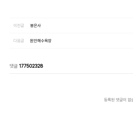
이전글
봉은사
다음글
원안해수욕장
댓글
177502328
등록된 댓글이 없