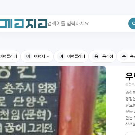
최근 검색어
전체삭제
여행플래너
최근 검색어가 없습니다.
여
여행지
여
여행플래너
음
음식점
숙
숙
우
국내여행지
국내맛
충청북
휴게소
고수의
충청북
전기충전소
음식용
명칭은
필요할
식물도감
운동 
만든 
산책