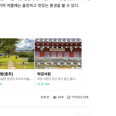
며 여름에는 울창하고 멋있는 풍경을 볼 수 있다.
밭(충주)
하강서원
충주시 가금면 장천리 저우네 마을 아래편으로 솔 무더기가 있는 곳이 옛 명칭으로 목계나루의 목계솔밭이다. 목계솔밭에는 100~200년생 소나무가 자라고 있으며 여름철에 휴가를 즐기는 사람들의 쉼터가 되고 있다. 이곳은 소나무로만 이루어진 3,800여 평 숲으로 충주시에서 보호수로 지정하여 관리하고 있다. 목계나루 솔밭에는 전설이 있다. 그 중 하나는 목계나루는 이조 때 내륙 수운로로 성황을 이루었다. 그런데 목계나루는 매년 큰 화재가 나서 막대한 피해를
하강 서원은 조선 후기 문신 홍이상의 위패를 모시고 제사를 지내는 곳으로 1786년 창건하였다. 서원은 훌륭한 유학자의 위패를 모시고 제사를 지내며 지방민의 교육과 교화를 위해 설립된 고려·조선시대의 사립 지방 교육기관이다. 홍이상은 식년문과에 장원하여 예조와 호조 좌랑과 직제학, 이조참의를 역임하였다. 임진왜란 때는 서경까지 왕을 호종하였으며 성절사로 명나라에 다녀와 대사성에 올랐다. 이후 성혼을 변호하다 파천 되기도 하였으며 광해군 때는 부제학, 개
km
약 3.1 km
오래 전
206
177,502,328