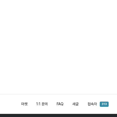
마켓
1:1 문의
FAQ
새글
접속자
313