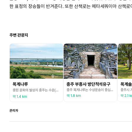
한 표정의 장승들이 반겨준다. 또한 산책로는 메타세쿼이아 산책로이
주변 관광지
목계나루
충주 부흥사 방단적석유구
목계솔
충주 목계나루는 수상운송이 중심을 이루었을 때 강원도와 서울을 연결해 주는 남한강을 다니던 배들의 휴식처이자 근처의 물류들이 모이는 큰 시장이 열렸던 곳이다. 이 목계 나루가 있는 곳 인근에 위치해 있는 부흥사에는 산신당 옆에 신비로운 돌탑이 있는데 바로 부흥사 방단적석유구이다. 네모지게 쌓아 올렸다는 방단, 돌을 쌓아 올렸다는 적석, 옛 토목건축의 구조와 양식을 알 수 있는 자취를 뜻하는 유구가 합쳐진 말이다. 돌계단을 올라 부흥사 경내에 들어서면 한
중원 문화의 발상지 충주는 수운(水運) 교통은 물론, 육로 교통에 있어서도 우리나라 동서남북을 연결하는 요충지였으며, 그중 수운의 중심에는 ‘목계나루’가 있었다. 목계나루는 이런 과거 목계의 문화정신을 계승 발전시켜 나가자는 취지로 설립된 복합 문화공간으로, 강배 체험관과 주막, 저잣거리, 수상 체험 시설 등으로 이루어져 있다. 강배 체험관에서는 그 옛날 목계나루를 가득 메우던 배를 모티브로 강배들을 실제로 보고 느낄 수 있는 공간이 조성되어 있으며,
약 1.8 km
약 2.1 
약 1.4 km
관리자