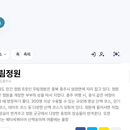
소
축
축제
림정원
집
도충주시
레시피
도 민간 정원 6호인 우림정원은 충북 충주시 엄정면에 자리 잡고 있다. 정원
어사전
 정원을 개장한 부부의 성을 따서 지었다. 충주 여행 시, 휴식 같은 여정이
 때 방문하기 좋다. 300명 이상 수용할 수 있는 규모에 명상 산책 코스, 걷기
코스, 데이트 코스 등 다양한 산책 코스가 갖춰져 있다. 정원에 들어서면 직접
장승이 반겨주고 정원 곳곳에서 다양한 표정의 장승들이 반겨준다. 또한
로는 메타세쿼이아 산책로이며 여름에는 울창