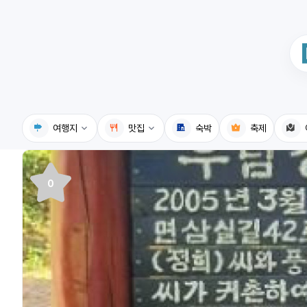
여행지
맛집
숙박
축제
국내여행지
국내맛집
0
휴게소
고수의레시피
전기충전소
음식용어사전
식물도감