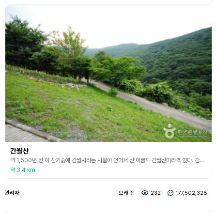
간월산
약 1,500년 전 이 산기슭에 간월사라는 사찰이 있어서 산 이름도 간월산이라 하였다. 간월산의 높이는 1,069m이고, 주위에는 1,000m 내외의 가지산, 고헌산, 백운산, 능동산, 천황산, 신불산 등이 이어져 있다. 또한 이들 산지의 1,000m 내외 산정 일대에는 경사가 완만한 산정평탄면이 발달하여 독특한 경관을 나타낸다. 간월산은 주말이면 부산, 경남 산악인들이 즐겨 찾는 곳으로 8월 초면 정상 주변의 키 작은 억새와 어울린 산나리꽃이 만발해
약 3.4 km
관리자
오래 전
232
177,502,328