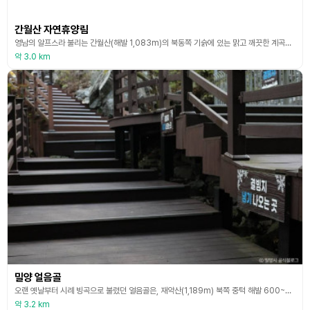
간월산 자연휴양림
영남의 알프스라 불리는 간월산(해발 1,083m)의 북동쪽 기슭에 있는 맑고 깨끗한 계곡과 울창한 소나무 숲 사이로 철쭉, 단풍나무를 비롯한 잡목 숲이 절경을 이룬다. 산 정상까지 이어지는 등산로를 따라 오르면 주변 경관이 한눈에 들어오는 전망대가 있고, 숲 속 곳곳에 있는 오솔길과 산책로는 산림욕에 적당하다. 휴양림에는 숙박시설과 캠프파이어장, 물놀이장, 산림욕장, 야외교실, 어린이 놀이터가 있고 30개 코스의 숲 속 체력 단련시설과 어린이 수영장과
약 3.0 km
밀양 얼음골
오랜 옛날부터 시례 빙곡으로 불렸던 얼음골은, 재약산(1,189m) 북쪽 중턱 해발 600~750m의 노천 계곡에 자리하고 있다. 얼음골은 대지의 열기가 점점 더워오는 3월 초순경에 얼음이 얼기 시작하면 대개 7월 중순까지 유지되며, 삼복더위를 지나 처서가 되면 바위 틈새의 냉기가 점차 줄어든다. 얼음골은 겨울철에는 계곡물이 잘 얼지 않고 오히려 바위틈에서 영상의 더운 김이 올라오고 있어 고사리와 이끼들이 새파란 모습을 유지하고 있는 신비한 지역이다.
약 3.2 km