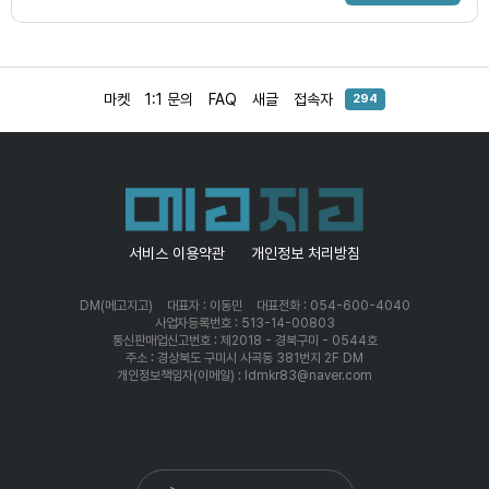
마켓
1:1 문의
FAQ
새글
접속자
294
서비스 이용약관
개인정보 처리방침
DM(메고지고)
대표자 : 이동민
대표전화 : 054-600-4040
사업자등록번호 : 513-14-00803
통신판매업신고번호 : 제2018 - 경북구미 - 0544호
주소 : 경상북도 구미시 사곡동 381번지 2F DM
개인정보책임자(이메일) : ldmkr83@naver.com