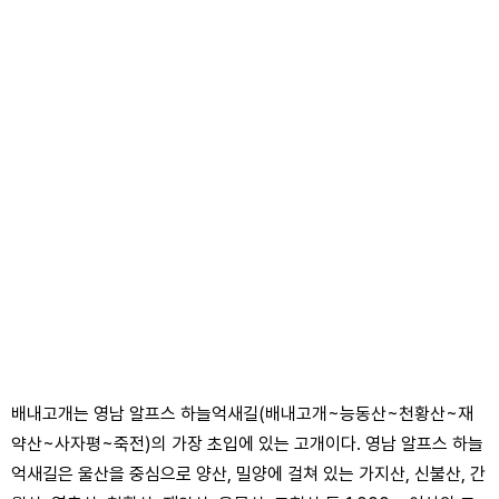
배내고개는 영남 알프스 하늘억새길(배내고개~능동산~천황산~재
약산~사자평~죽전)의 가장 초입에 있는 고개이다. 영남 알프스 하늘
억새길은 울산을 중심으로 양산, 밀양에 걸쳐 있는 가지산, 신불산, 간