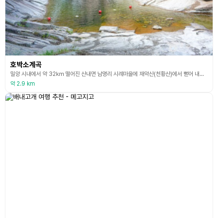
호박소계곡
밀양 시내에서 약 32㎞ 떨어진 산내면 남명리 시례마을에 재약산(천황산)에서 뻗어 내린 얼음골이 있으며 여기서 3㎞쯤에 가지산의 한 물줄기인 호박소 계곡이 나타난다. 수십만 년 동안 계곡물에 씻긴 백옥 같은 화강석 위로 하얀 포말을 이루며 쏟아지는 계곡물과 주변 자연경관이 아름다워 한국의 명수 100선에 선정되기도 했다. 동국여지승람에 의하면 호박소는 10여 m 높이에서 떨어지는 폭포로 인해 움푹 파인 못인데 방앗간에서 쓰이는 절구의 일종인 호박처럼 생
약 2.9 km