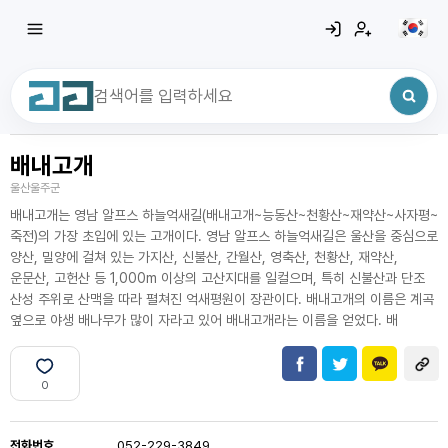
배내고개
최근 검색어
전체삭제
울산울주군
최근 검색어가 없습니다.
배내고개는 영남 알프스 하늘억새길(배내고개~능동산~천황산~재약산~사자평~
죽전)의 가장 초입에 있는 고개이다. 영남 알프스 하늘억새길은 울산을 중심으로
양산, 밀양에 걸쳐 있는 가지산, 신불산, 간월산, 영축산, 천황산, 재약산,
운문산, 고헌산 등 1,000m 이상의 고산지대를 일컬으며, 특히 신불산과 단조
산성 주위로 산맥을 따라 펼쳐진 억새평원이 장관이다. 배내고개의 이름은 계곡
옆으로 야생 배나무가 많이 자라고 있어 배내고개라는 이름을 얻었다. 배
0
전화번호
052-229-3849