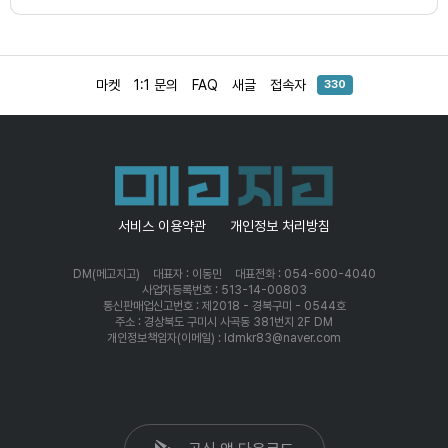
마켓
1:1 문의
FAQ
새글
접속자
330
서비스 이용약관
개인정보 처리방침
DM(메고지고)
대표자 : 이동민
대표전화 : 054-600-4040
사업자등록번호 : 513-14-00803
통신판매업신고번호 : 제2018 - 경북구미 - 0544호
주소 : 경상북도 구미시 사곡동 381번지 2F DM
개인정보책임자(이메일) : ldmkr83@naver.com