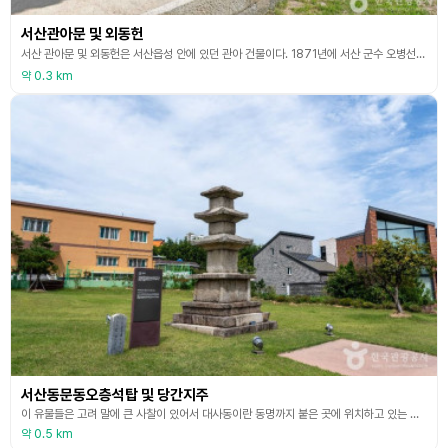
서산관아문 및 외동헌
서산 관아문 및 외동헌은 서산읍성 안에 있던 관아 건물이다. 1871년에 서산 군수 오병선이 다시 지은 것이다. 외동현은 서산시청 본관이 있는 곳에서 1978~1979년에 지금 자리로 옮겼고, 관아문도 1979년에 해체 복원하였다. 관아문은 서산군 외동헌의 정문으로, 앞면에는 ‘서령군문’이라고 쓴 현판이 걸려있다. 앞면 3칸, 옆면 2칸 규모로 지은 2층짜리 문루 건물이며, 지붕 옆면이 八자 모양인 팔작지붕 건물이다. 1층은 돌기둥처럼 생긴 주춧돌 위에
약 0.3 km
서산동문동오층석탑 및 당간지주
이 유물들은 고려 말에 큰 사찰이 있어서 대사동이란 동명까지 붙은 곳에 위치하고 있는 일명 대사동탑이라는 삼층석탑과 당간지주다. 현재 석탑의 총높이는 5m이며, 이중기단과 탑신과 옥개석을 갖추고 있다. 각층 탑신에는 우주가 모각되어 있으며, 옥개석은 4단 받침에 전각의 반전이 있는 개석이다. 상륜부는 남아있지 않다. 또한 이 탑과 같은 장소에 있는 당간지주는 탑과 같은 시대에 조성된 것으로 추정되는데 두 지주가 마주 서 있으나, 기단석의 매몰과 유실로
약 0.5 km