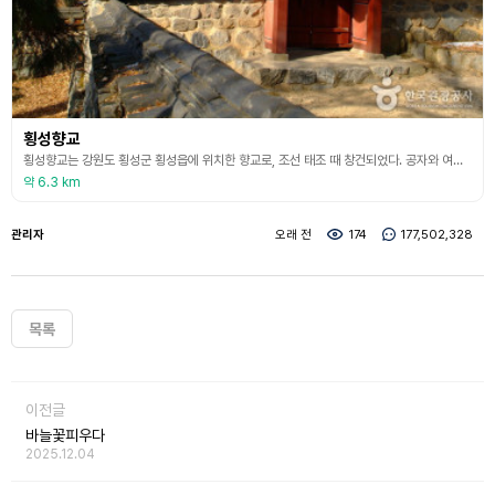
횡성향교
횡성향교는 강원도 횡성군 횡성읍에 위치한 향교로, 조선 태조 때 창건되었다. 공자와 여러 성현에게 제사를 지내고 지방민의 교육과 교화를 위해 설립된 유교 교육기관이다. 여러 차례의 소실과 재건을 거쳐 현재는 대성전, 명륜당, 동무, 서무, 동재, 서재 등의 건물이 남아 있다. 대성전에는 공자를 비롯한 오성 및 우리나라 18현의 위패가 봉안되어 있다. 명륜당은 학생들이 수업을 듣거나 시험을 보던 강당으로 사용되었으며, 동무와 서무는 제사에 사용하는 물품을
약 6.3 km
관리자
오래 전
174
177,502,328
목록
이전글
바늘꽃피우다
2025.12.04