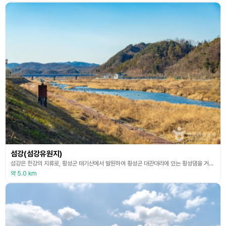
섬강(섬강유원지)
섬강은 한강의 지류로, 횡성군 태기산에서 발원하여 횡성군 대관대리에 있는 횡성댐을 거쳐 남한강과 합류한다. 섬강의 이름은 강가에 두꺼비 모양의 바위가 있어서 붙여졌다고 한다. 횡성교 밑으로 흐르는 강인 섬강은 청정하고 고즈넉한 강으로, 낚시와 물놀이를 즐기기에 좋은 곳이다. 섬강유원지는 횡성군 횡성읍 북천리에 있는 강변 공원이다. 노지 캠핑과 오토 캠핑을 할 수 있는 장소로, 무료 차박의 성지로 알려져 있다. 섬강유원지에는 주차장, 간이화장실, 징검다리
약 5.0 km