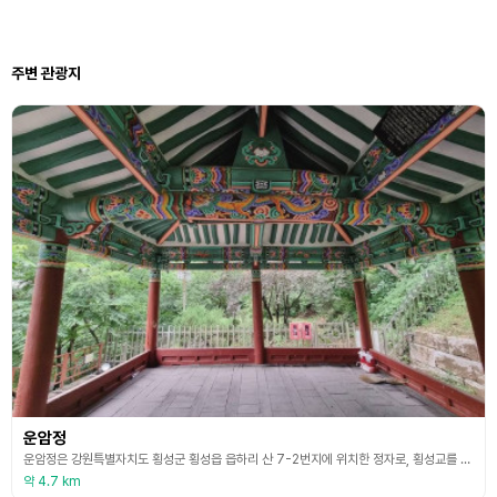
주변 관광지
운암정
운암정은 강원특별자치도 횡성군 횡성읍 읍하리 산 7-2번지에 위치한 정자로, 횡성교를 건너자마자 오른쪽에 자리하고 있다. 아래로는 섬강이 흐르며 주변의 산수와 어우러져 아름다운 경치를 자랑하는 지역 주민들의 휴식처이다. 이 정자는 1937년 횡성 출신의 김한갑과 이원직이 공동으로 건립하였다. 두 사람은 같은 동네에서 가난하게 자라났으나 노력 끝에 성공하여 부를 이루었고, 회갑을 맞아 입지의 결실을 기념하고자 정자를 세웠다. 공사비는 두 사람이 절반씩 부
약 4.7 km