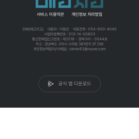
서비스 이용약관
개인정보 처리방침
DM(메고지고)
대표자 : 이동민
대표전화 : 054-600-4040
사업자등록번호 : 513-14-00803
통신판매업신고번호 : 제2018 - 경북구미 - 0544호
주소 : 경상북도 구미시 사곡동 381번지 2F DM
개인정보책임자(이메일) : ldmkr83@naver.com
공식 앱 다운로드