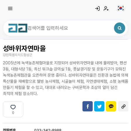
성바위자연마을
최근 검색어
전체삭제
강원특별자치도횡성군
최근 검색어가 없습니다.
2005년에 녹색농촌체험마을로 지정되어 성바위자연마을 내에 물레방아, 펜션
3동, 대형식당 1동, 최신 워크숍 강의실 1동, 풋살경기장 및 운동기구가 갖춰진
녹색농촌체험관을 오픈하여 운영 중이다. 성바위자연마을은 친환경 농법에 의해
특산물을 재배함으로 웰빙 농사체험, 시골놀이 체험, 자연생태체험, 소형 농예품
만들기 체험을 할 수 있고, 대대로 내려오는 구비문학과 조상의 얼이 담긴
최적의 체험 장소이다.
0
전화번호
033-342-8988