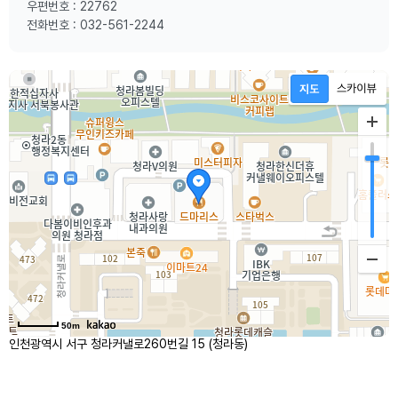
우편번호 : 22762
전화번호 : 032-561-2244
50m
인천광역시 서구 청라커낼로260번길 15 (청라동)