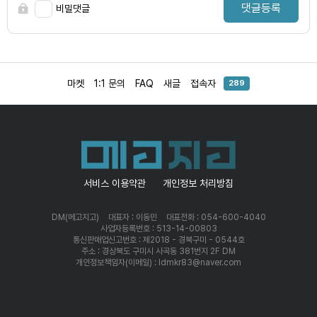
댓글등록
비밀댓글
마켓
1:1 문의
FAQ
새글
접속자
289
서비스 이용약관
개인정보 처리방침
DM(메고지고)
대표자 : 이동민
대표전화 : 054-600-4040
사업자등록번호 : 513-14-00803
통신판매업신고번호 : 제2018 - 경북구미 - 0544호
주소 : 경상북도 구미시 사곡동 381번지 2F DM
개인정보책임자(이메일) : ldmkr83@naver.com