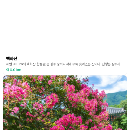
백화산
해발 933m의 백화산(한성봉)은 상주 중화지역에 우뚝 솟아있는 산이다. 산행은 상주시 쪽인 수봉리에서 시작하여 영동군으로 내려오는 코스와 영동군쪽인 황간산림욕장에서 시작하는 두 코스가 있다. 수봉리에서 출발하는 코스는 논길을 따라가다 보면 신덕마을의 옥동서원이 보인다. 이곳에서 개울을 건너면 갈림길이 나오고 오른쪽 길로 100m쯤 오르면 보현사에 닿게 되는데 이곳에서 등산로를 따라가다 보면 용추폭포가 나오며, 조금 더 가파른 등산로를 1시간 정도 오
약 0.0 km