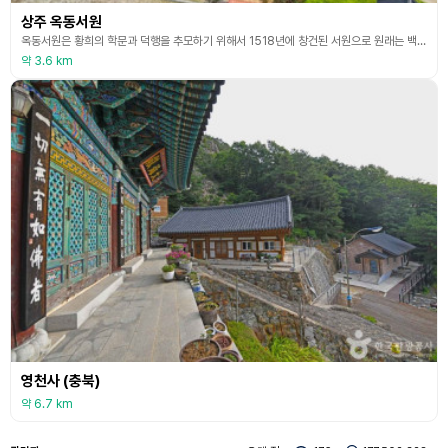
상주 옥동서원
옥동서원은 황희의 학문과 덕행을 추모하기 위해서 1518년에 창건된 서원으로 원래는 백화서당이었다. 이후 1580년에 백옥동에 영당을 새로이 건립하여 황희의 신주를 모시고 봄, 가을로 향사를 지내왔으며 1714년에 서원으로 승격이 되면서 현재의 위치로 옮겨 지었다. 이때 전식(1563~1642)을 추배하였으며 1786년에는 황효헌(1491~1532)과 황뉴(1578~1626)를 추가로 배향하였다. 1715년에는 경덕사와 강당을 지었고 1789년에 조정
약 3.6 km
영천사 (충북)
약 6.7 km