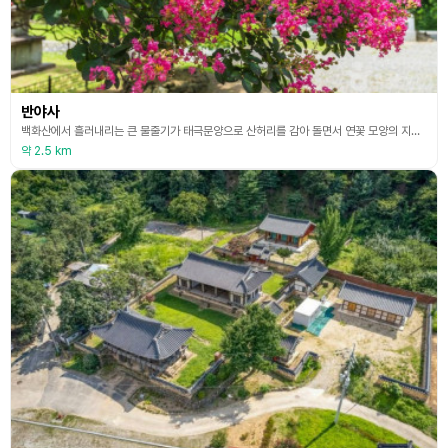
반야사
백화산에서 흘러내리는 큰 물줄기가 태극문양으로 산허리를 감아 돌면서 연꽃 모양의 지형을 이루는데 연꽃 중심에 반야사가 위치해 있다. 호랑이를 품고 있는 절로도 알려져 있으며 신라 성덕왕 27년(728년) 원효대사의 10대 제자 중 하나인 상원화상이 창건한 천년의 사찰이다. 뒤에 고려 충숙왕 12년(1325년) 학조대사가 중수하였고 1464년(세조 10) 세조의 허락을 얻어 크게 중창하였다. 극락전은 언제 중건되었는지 확실치 않으나 근래 수리하고 단청해서
약 2.5 km