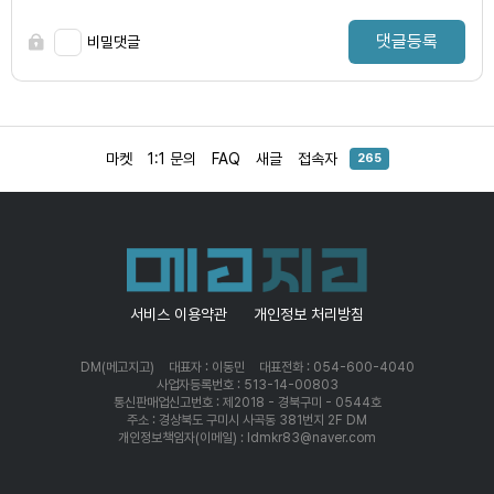
댓글등록
비밀댓글
마켓
1:1 문의
FAQ
새글
접속자
265
서비스 이용약관
개인정보 처리방침
DM(메고지고)
대표자 : 이동민
대표전화 : 054-600-4040
사업자등록번호 : 513-14-00803
통신판매업신고번호 : 제2018 - 경북구미 - 0544호
주소 : 경상북도 구미시 사곡동 381번지 2F DM
개인정보책임자(이메일) : ldmkr83@naver.com