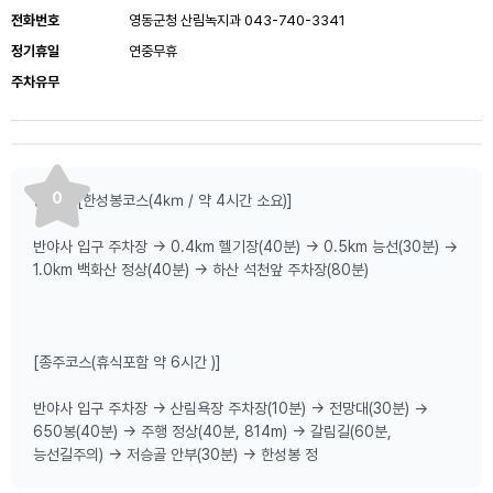
전화번호
영동군청 산림녹지과 043-740-3341
정기휴일
연중무휴
주차유무
0
등산로:[한성봉코스(4㎞ / 약 4시간 소요)]
반야사 입구 주차장 → 0.4km 헬기장(40분) → 0.5km 능선(30분) →
1.0km 백화산 정상(40분) → 하산 석천앞 주차장(80분)
[종주코스(휴식포함 약 6시간 )]
반야사 입구 주차장 → 산림욕장 주차장(10분) → 전망대(30분) →
650봉(40분) → 주행 정상(40분, 814m) → 갈림길(60분,
능선길주의) → 저승골 안부(30분) → 한성봉 정