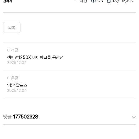
관리자
오래 전
176
177,502,328
목록
이전글
챔피언1250X 아이파크몰 용산점
2025.12.04
다음글
영남 알프스
2025.12.04
댓글
177502328