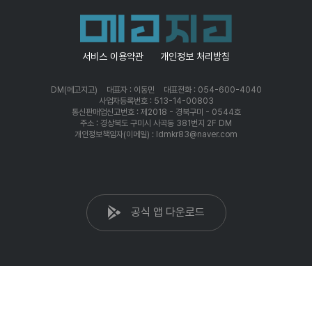
서비스 이용약관
개인정보 처리방침
DM(메고지고)
대표자 : 이동민
대표전화 : 054-600-4040
사업자등록번호 : 513-14-00803
통신판매업신고번호 : 제2018 - 경북구미 - 0544호
주소 : 경상북도 구미시 사곡동 381번지 2F DM
개인정보책임자(이메일) : ldmkr83@naver.com
공식 앱 다운로드