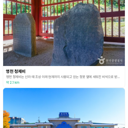
영천 청제비
영천 청제비는 신라 때 조성 이래 현재까지 사용되고 있는 청못 옆에 세워진 비석으로 받침돌과 덮개돌 없이 자연석에 비문을 새긴 2기의 비석이다. 청제축조?수리비와 청제중립비로 구성된 이 비석은 세 시기에 걸쳐 청제의 조영 및 수리와 관련된 내용을 새긴 비석으로, 자연재해를 극복하는 토목 기술과 국가 관리 체계를 보여주는 문화유산이다. (출처 : 국가유산청 홈페이지)
약 2.1 km